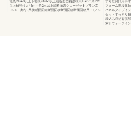
地桟24×60以上下地桟24×60以上縦断面図補強根太45mm角2本
すり壁付け用手す
以上補強根太45mm角2本以上縦断面図クローゼットプラン②
フォーム階段収納
D600・奥行3尺横断面図縦断面図横断面図縦断面図縮尺：1／50
パネルタイプイン
セットすっきり棚
埋込み収納有償部
索引ウォークイン