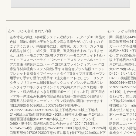
左ページから抽出された内容
右ページから抽出
基本寸法／納まり参考図システム収納フレームタイプ318商品の
間口調整部分4492
色は、印刷の特性上実物とは多少異なる場合がございますので
間口調整部分2410
ご了承ください。掲載価格には、消費税、ガラス代（ガラス組
ガーパイプを使用
込商品を除く）、組立費、工事費、運賃等は含まれておりませ
地桟24×60以上下地
ん。床材ハーモニアス12床材D.フロアハーモニアスライト12Eハ
心：2192225任
ーモニアススーパーライト12ハーモニアスリフォーム6ハーモニ
以上下地桟24×6
アス直張り防音床エコハード12銘木床ファインティアハード12
角2本以上補強根太
床造作材床暖房システム階段/手すり組合せプラン階段ユニット
太45mm角2本以
プレカット集成タイプベーシックタイプSタイプ注文書オープン
D450・6尺×4
用手すり手すり壁付け用手すり注文書ロフトはしごシーリング
D450）横断面図
タラップリフォーム階段収納ボックスタイプシステム収納フレ
506002444※57
ームタイプパネルタイプインテリア収納タスボックス枕棚・中
21922036222
段セット収納部材すっきり棚調湿ボード（モイスNT）床下収納
＝1190）を合
ドア枠一体埋込み収納有償部品商品詳細一覧特注対応品納まり
合わせて、間口調整
図調整方法索引クローゼットプラン収納部の間口に合わせます
上下地桟24×60
間口調整部分63260以上6005762424下地桟中心：
補強根太45mm角
2192222020363005993302460以上下地桟24×60以上下地桟
基本寸法／納まり
24×60以上縦断面図下地桟24×60以上補強根太45mm角2本以上
材ハーモニアス1
縦断面図補強根太45mm角2本以上クローゼットプラン①
スーパーライト1
D600・奥行3尺収納部の間口に合わせます1200117660以上
防音床エコハード
6002457624間口調整部分2422202036300下地桟中心：219224間
暖房システム階段
口調整部分24730599330任意位置に取り付け下地桟24×60以上下
集成タイプベーシ