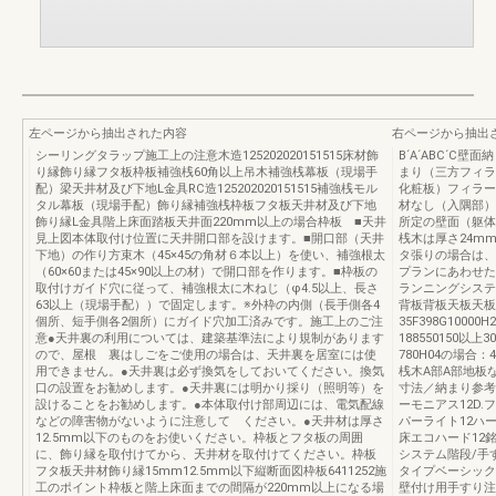
左ページから抽出された内容
右ページから抽出
シーリングタラップ施工上の注意木造125202020151515床材飾
B´A´ABC´C
り縁飾り縁フタ板枠板補強桟60角以上吊木補強桟幕板（現場手
まり（三方フィラ
配）梁天井材及び下地L金具RC造125202020151515補強桟モル
化粧板）フィラー
タル幕板（現場手配）飾り縁補強桟枠板フタ板天井材及び下地
材なし（入隅部）
飾り縁L金具階上床面踏板天井面220mm以上の場合枠板 ■天井
所定の壁面（躯体
見上図本体取付け位置に天井開口部を設けます。■開口部（天井
桟木は厚さ24m
下地）の作り方束木（45×45の角材６本以上）を使い、補強根太
タ張りの場合は、
（60×60または45×90以上の材）で開口部を作ります。■枠板の
プランにあわせた
取付けガイド穴に従って、補強根太に木ねじ（φ4.5以上、長さ
ランニングシステ
63以上（現場手配））で固定します。※外枠の内側（長手側各4
背板背板天板天板
個所、短手側各2個所）にガイド穴加工済みです。施工上のご注
35F398G1000
意●天井裏の利用については、建築基準法により規制があります
188550150以上
ので、屋根 裏はしごをご使用の場合は、天井裏を居室には使
780H04の場合：4
用できません。●天井裏は必ず換気をしておいてください。換気
桟木A部A部地板な
口の設置をお勧めします。●天井裏には明かり採り（照明等）を
寸法／納まり参考
設けることをお勧めします。●本体取付け部周辺には、電気配線
ーモニアス12D
などの障害物がないように注意して ください。●天井材は厚さ
パーライト12ハ
12.5mm以下のものをお使いください。枠板とフタ板の周囲
床エコハード12
に、飾り縁を取付けてから、天井材を取付けてください。枠板
システム階段/手
フタ板天井材飾り縁15mm12.5mm以下縦断面図枠板6411252施
タイプベーシック
工のポイント枠板と階上床面までの間隔が220mm以上になる場
壁付け用手すり注