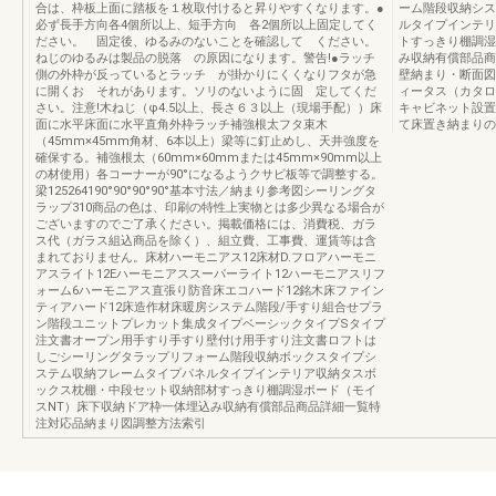
合は、枠板上面に踏板を１枚取付けると昇りやすくなります。●
ーム階段収納シス
必ず長手方向各4個所以上、短手方向 各2個所以上固定してく
ルタイプインテリ
ださい。 固定後、ゆるみのないことを確認して ください。
トすっきり棚調湿
ねじのゆるみは製品の脱落 の原因になります。警告!●ラッチ
み収納有償部品商
側の外枠が反っているとラッチ が掛かりにくくなりフタが急
壁納まり・断面図2
に開くお それがあります。ソリのないように固 定してくだ
ィータス（カタロ
さい。注意!木ねじ（φ4.5以上、長さ６３以上（現場手配））床
キャビネット設置
面に水平床面に水平直角外枠ラッチ補強根太フタ束木
て床置き納まりの
（45mm×45mm角材、6本以上）梁等に釘止めし、天井強度を
確保する。補強根太（60mm×60mmまたは45mm×90mm以上
の材使用）各コーナーが90°になるようクサビ板等で調整する。
梁125264190°90°90°90°基本寸法／納まり参考図シーリングタ
ラップ310商品の色は、印刷の特性上実物とは多少異なる場合が
ございますのでご了承ください。掲載価格には、消費税、ガラ
ス代（ガラス組込商品を除く）、組立費、工事費、運賃等は含
まれておりません。床材ハーモニアス12床材D.フロアハーモニ
アスライト12Eハーモニアススーパーライト12ハーモニアスリフ
ォーム6ハーモニアス直張り防音床エコハード12銘木床ファイン
ティアハード12床造作材床暖房システム階段/手すり組合せプラ
ン階段ユニットプレカット集成タイプベーシックタイプSタイプ
注文書オープン用手すり手すり壁付け用手すり注文書ロフトは
しごシーリングタラップリフォーム階段収納ボックスタイプシ
ステム収納フレームタイプパネルタイプインテリア収納タスボ
ックス枕棚・中段セット収納部材すっきり棚調湿ボード（モイ
スNT）床下収納ドア枠一体埋込み収納有償部品商品詳細一覧特
注対応品納まり図調整方法索引