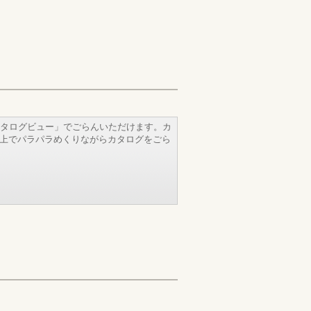
タログビュー」でごらんいただけます。カ
b上でパラパラめくりながらカタログをごら