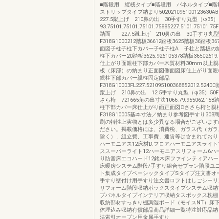
■階段用 縦桟タイプ■階段用 パネルタイプ■
ストリップタイプ納まり50202109510012363
227.5蹴上げ 210鼻の出 30手すり丸型（φ35）
93.75101.75101.75101.75885227.5101.75101.7
踏面 227.5蹴上げ 210鼻の出 30手すり丸型
F318G1000212踏板36612踏板3625踏板36踏板3678
面図子柱子柱下カバー子柱子柱A 子柱と踏板の
柱下カバー20踏板3625.926105378踏板36502619.
仕上がり面親柱下部カバー木質材料30mm以上親
板（床部）の納まり正面図側面図床仕上がり面親
親柱下部カバー親柱固定部品
F318G10003FL227.521095100368852012.52
蹴上げ 210鼻の出 12.5手すり丸型（φ35）50F3
さら桁 721665角の出寸法1066.79.955062.15
柱下部カバー床仕上がり面正面図Cささら桁と親
F318G10005基本寸法／納まり参考図手すり30
刷の特性上実物とは多少異なる場合がございます
ださい。掲載価格には、消費税、ガラス代（ガラ
除く）、組立費、工事費、運賃等は含まれており
ハーモニアス12床材D.フロアハーモニアスライト
ススーパーライト12ハーモニアスリフォーム6ハ
り防音床エコハード12銘木床ファインティアハー
床暖房システム階段/手すり組合せプラン階段ユ
ト集成タイプベーシックタイプSタイプ注文書オ
手すり壁付け用手すり注文書ロフトはしごシーリ
リフォーム階段収納ボックスタイプシステム収納
プパネルタイプインテリア収納タスボックス枕棚
収納部材すっきり棚調湿ボード（モイスNT）床
体埋込み収納有償部品商品詳細一覧特注対応品納
法索引オープン用金属手すり