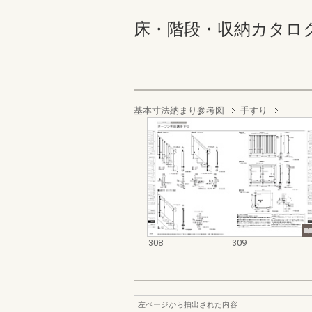
床・階段・収納カタログ 308
基本寸法納まり参考図
手すり
308
309
左ページから抽出された内容