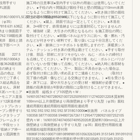
階段用手すり
施工時の注意事項●室内手すり以外の用途には使用しないでくだ
0ABFL踏面
さい。●子柱の内々間隔及び親柱子柱と壁の間隔は110mm未満
になるように割り付けて施工してください。●吹き抜け部の親柱
5F318G10001FL50227.521095100368852030B
同士の芯々間隔は910mm以下になるように割り付けて施工して
（φ35）
ください。●蹴上、踏面寸法は一定としてください。●木造在
18.631.638正
来、2×4用です。鉄骨造納まりには直接対応しておりませんの
納まり側面図子
で、補強材（梁、大引きの代用となるもの）を施工部位の間に
762.158親柱床
取付けてください。●樹脂パネルはガラスに比べ、傷・擦れ・汚
柱B 親柱と踏
れなどが付きやすい材料です。取り扱いには十分注意してくだ
柱下部ベース
さい。●床・躯体にコーチボルトを使用しますので、床暖房シス
テム・クッション付き床の使用は避けてください。●手すり取付
40C踏面 227.5
け後、部品・部材にガタツキがないか、ねじ・ボルトの締付け
18G10004さ
を点検してください。●手すり取付け後、ねじ・ボルトにバリが
8踏板3626親柱親
出ていないか指で触って点検してください。●納入時に各部材を
柱の納まり
必ず点検してください。万一、製品に不具合があった場合は、
8商品の色は、印
必ず取付け前にお買い求め店までご連絡ください。 （取付け
のでご了承く
完了後の色調・傷などによる交換はできません。）●柱を受ける
ス組込商品を
梁・床下には、梁や大引きなどの受け材・補強材が必要です。●
ません。床材
踏板の段鼻形状がR形状の階段には取付けることができません。
12Eハーモニア
■吹抜用 縦桟タイプ105壁内々W：
ーモニアス直張
169010574074072809210072525095931112740201220木質材料
ド12床造作材
100mm以上片側壁納まり両側壁納まり手すり丸型（φ35）親柱
ニットプレカッ
連続用親柱連続用親柱端部用親柱連続用
ープン用手すり
92.592.592.592.592.592.5F318G10006■吹抜用 パネルタイプ
ングタラップ
100358.5877100358.59480726726111295477280921007252105
フレームタイ
壁内々W：169010574074050740952020木質材料100mm以上片
・中段セット
側壁納まり両側壁納まり手すり丸型（φ35）親柱壁付用親柱連
下収納ドア枠一
続用親柱端部用親柱壁付用
まり図調整方
18080F318G10007108108989810510563263249.3151549.3910910101D
部F318G10008親柱壁付用親柱壁付用10510549.3151549.3101D