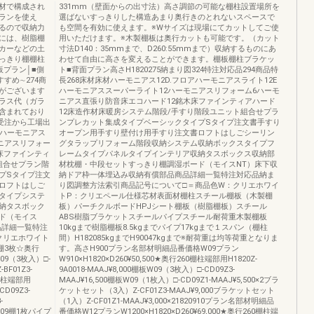
材で構成され
331mm（壁面からの出寸法）高さ調節の可能な棚柱設置場所を
ランを使え
選ばないすっきりした構造あまり奥行きのとれないスペースで
るので収納力
も空間を有効に使えます。※Wサイズは現場にてカットしてご使
には、樹脂棚
用いただけます。※木製棚板は奥行カットも可能です。（カット
カーなどの土
寸法D140：35mmまで、D260:55mmまで）収納するものにあ
っきり棚棚柱
わせて自由に高さを変えることができます。棚板棚柱ブラケッ
プラン│■側
ト■背面プラン高さH1820275納まり図324特注対応品294商品特
すめ∼274商
長268床材床材ハーモニアス12D.フロアハーモニアスライト12E
がございます
ハーモニアススーパーライト12ハーモニアスリフォーム6ハーモ
ラス代（ガラ
ニアス直張り防音床エコハード12銘木床ファインティアハード
含まれており
12床造作材床暖房システム階段/手すり階段ユニット組合せプラ
受注から工場出
ンプレカット集成タイプベーシックタイプSタイプ注文書手すり
アハーモニアス
オープン用手すり壁付け用手すり注文書ロフトはしごシーリン
モニアスリフォー
グタラップリフォーム階段収納システム収納ボックスタイプフ
床ファインティ
レームタイプパネルタイプインテリア収納タスボックス収納部
組合せプラン階
材枕棚・中段セットすっきり棚調湿ボード（モイスNT）床下収
プSタイプ注文
納ドア枠一体埋込み収納有償部品商品詳細一覧特注対応品納ま
ロフトはしご
り図調整方法索引商品記号について□＝商品色W：クリエホワイ
タイプシステ
トP：クリエペール仕様芯材表面材棚柱スチール棚板（木製棚
納タスボック
板）パーチクルボードHPJシート棚板（樹脂棚板）スチール
ド（モイス
ABS樹脂ブラケットスチールパイプスチール耐荷重木製棚板
品詳細一覧特注
10kgまで樹脂棚板8.5kgまでパイプ17kgまで１スパン（棚柱
クリエホワイト
間）H182085kgまでH90047kgまで※耐荷重は均等荷重となりま
09棚3枚☆奥行
す。高さH900プラン名部材明細品番価格W09プラン
W09（3枚入）□-
W910×H1820×D260¥50,500★奥行260棚柱端部用H1820Z-
BF01Z3-
9A0018-MAAJ¥8,000棚板W09（3枚入）□-CD09Z3-
60棚柱端部用
MAAJ¥16,500棚板W09（1枚入）□-CD09Z1-MAAJ¥5,500×2ブラ
CD09Z3-
ケットセット（3入）Z-CF01Z3-MAAJ¥9,000ブラケットセット
-
（1入）Z-CF01Z1-MAAJ¥3,000×21820910プラン名部材明細品
00W09棚1枚パイプ
番価格W12プランW1200×H1820×D260¥69,000★奥行260棚柱端