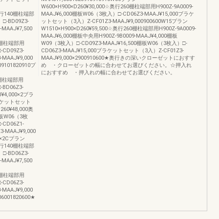
W600×H900×D260¥30,000☆奥行260棚柱端部用H900Z-9A0009-
付奥行140棚柱端部
MAAJ¥6,000棚板W06（3枚入）□-CD06Z3-MAAJ¥15,000ブラケ
□-BD09Z3-
ットセット（3入）Z-CF01Z3-MAAJ¥9,000900600W15プラン
AAJ¥7,500
W1510×H900×D260¥59,500☆奥行260棚柱端部用H900Z-9A0009-
MAAJ¥6,000棚板中央用H900Z-9B0009-MAAJ¥4,000棚板
260棚柱端部用
W09（3枚入）□-CD09Z3-MAAJ¥16,500棚板W06（3枚入）□-
-CD09Z3-
CD06Z3-MAAJ¥15,000ブラケットセット（3入）Z-CF01Z3-
MAAJ¥9,000
MAAJ¥9,000×2900910600★奥行きの深いクローゼットにおすす
9101820910プ
め ・クローゼットの幅に合わせてお選びください。☆押入れ
におすすめ ・押入れの幅に合わせてお選びください。
40棚柱端部用
-BD06Z3-
¥4,000×2ブラ
ブラケットセット
260¥48,000奥
棚板W06（3枚
CD06Z1-
MAAJ¥9,000
0×2Cプラン
付奥行140棚柱端部
□-BD06Z3-
AAJ¥7,500
260棚柱端部用
-CD06Z3-
MAAJ¥9,000
6001820600★