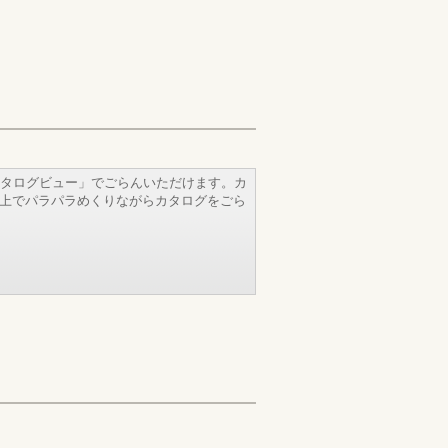
タログビュー」でごらんいただけます。カ
b上でパラパラめくりながらカタログをごら