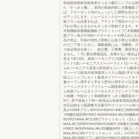
収納部材部材別規格表すっきり棚①シンプルな部
た「すっきり棚」。室内の収納内部に木製棚板プ
ば、クローゼット内のちょっとした隙間を生かせ
がアップします。シューズインクローゼットなど
板プランを設置すれば、アウトドア用品やベビー
汚れが気になるものもすっきり収納できます。す
木製棚板樹脂棚板棚板ブラケットパイプ│木製棚板
面プラン高さH1820∼クローゼットや押入れにおす
品の色は、印刷の特性上実物とは多少異なる場合
のでご了承ください。掲載価格には、消費税、ガ
ス組込商品を除く）、組立費、工事費、運賃等は
ません。！10…要在庫確認品。在庫がない場合は
荷まで約10日。床材ハーモニアス12床材D.フロ
ライト12Eハーモニアススーパーライト12ハー
ム6ハーモニアス直張り防音床エコハード12銘木
アハード12床造作材床暖房システム階段/手すり
段ユニットプレカット集成タイプベーシックタイ
書オープン用手すり手すり壁付け用手すり注文書
シーリングタラップリフォーム階段収納ボックス
ム収納フレームタイプパネルタイプインテリア収
ス枕棚・中段セット収納部材すっきり棚調湿ボー
NT）床下収納ドア枠一体埋込み収納有償部品商
対応品納まり図調整方法索引P/クリエペールW/
高さH900FプランW910×H900×D140¥27,000W
140棚柱端部用H900Z-9A0009-MAAJ¥6,000棚板
BD09Z3-MAAJ¥13,500ブラケットセット（3入）Z-
MAAJ¥7,500W910×H900×D260¥31,500奥行2
H900Z-9A0009-MAAJ¥6,000棚板W09（3枚入）□-
MAAJ¥16,500ブラケットセット（3入）Z-CF01Z3
MAAJ¥9,000HプランW910×H900×D140¥20,0