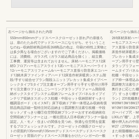
左ページから抽出された内容
右ページから抽出
550mm850mmデッドスペースクローゼット折れ戸の扉後ろ
269床材床材ハー
は、扉のたたみ代でデッドスペースになりがち。そういうこと
ーモニアススーパ
なのね∼収納部材商品特長268商品の色は、印刷の特性上実物と
アス直張り防音床
は多少異なる場合がございますのでご了承ください。掲載価格
床造作材床暖房シ
には、消費税、ガラス代（ガラス組込商品を除く）、組立費、
プレカット集成タ
工事費、運賃等は含まれておりません。床材ハーモニアス12床
ープン用手すり壁
材D.フロアハーモニアスライト12Eハーモニアススーパーライト
タラップリフォー
12ハーモニアスリフォーム6ハーモニアス直張り防音床エコハー
ームタイプパネル
ド12銘木床ファインティアハード12床造作材床暖房システム階
枕棚・中段セット
段/手すり組合せプラン階段ユニットプレカット集成タイプベー
ドア枠一体埋込み
シックタイプSタイプ注文書オープン用手すり手すり壁付け用手
図調整方法索引ク
すり注文書ロフトはしごシーリングタラップリフォーム階段収
奥行きに応じた棚
納ボックスタイプシステム収納フレームタイプパネルタイプイ
プ）すっきり棚す
ンテリア収納タスボックス枕棚・中段セット収納部材すっきり
ラン］231枕棚奥
棚調湿ボード（モイスNT）床下収納ドア枠一体埋込み収納有償
W09W13W18W2
部品商品詳細一覧特注対応品納まり図調整方法索引枕棚・中段
W10W15W20W2
セット／すっきり棚①住空間収納プランナーおすすめ収納術住
ガーパイプ尺・MM
空間収納プランナーとは…一般社団法人日本収納プランナー協会
LIXILの“棚”
認定。人・モノ・住まいの関係を見つめ、快適な住空間を提案
棚や押入れの中段に
するプロフェッショナルです。クローゼットの側面クローゼッ
W27（2700m
トの背面約135mm約135mmデッドスペースデッドスペースク
また樹脂棚板のみ
ローゼット背面のデッドスペース洋服をかけたハンガーの一般
＋すっきり棚」の