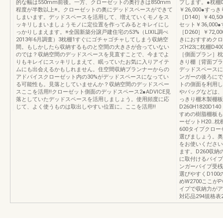
的な幅は550mm前後。一方、クローゼットの奥行きは850mm
プします。●枕棚
程度が半数以上※。クローゼットの奥にデッドスペースができて
￥26,000●すっ
しまいます。デッドスペースを活用して、増えていくモノをス
［D140］￥40,
ッキリしまいましょうモノに定位置を作ってみるとキレイにし
セット￥36,000
っかりしまえます。※全国新築分譲戸建住宅の53%（LIXIL調べ
［D260］￥72
2013年6月調査）3枕棚1すぐにゴチャゴチャしてしまう収納空
きにおすすめクロ
間。もしかしたら収納するものと空間の大きさが合っていない
ズH23に枕棚D
のでは？収納空間のデッドスペースを見直すことで、今までよ
［側面プラン］枕
りもキレイにスッキリしまえて、眠っていたお気に入りアイテ
きり棚［背面プラ
ムにも出会えるかもしれません。住空間収納プランナーからの
デッドスペースに
アドバイスクローゼット内の30%がデッドスペースになってい
ンガーの後ろにで
る可能性も。見落としていませんか？収納空間のデッドスペー
トの側面を利用し
スここを活用!!クローゼット側面のデッドスペース2●ADVICE見
やバッグなどは、
落としていたデッドスペースを活用しましょう。使用頻度に応
っきり棚木製棚板W0
じて、よく使うものは取出しやすい位置に。ここを活用!!
D260H1820D1
すめの樹脂棚板も
ーゼットH20…枕
600タイプクロ
選びましょう。奥
をお使いください
ます。D260収納の
に取付けるパイプ
ンガーパイプ受桟
選びやすくD10
めW2700ここが
イプで収納力がアッ
対応品294規格表2