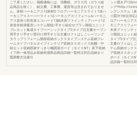
ご了承ください。掲載価格には、消費税、ガラス代（ガラス組
ット開き戸125
込商品を除く）、組立費、工事費、運賃等は含まれておりませ
ング!!http://tos
ん。床材ハーモニアス12床材D.フロアハーモニアスライト12Eハ
ングシステム［各
ーモニアススーパーライト12ハーモニアスリフォーム6ハーモニ
り図311特注対応
アス直張り防音床エコハード12銘木床ファインティアハード12
ロアハーモニアス
床造作材床暖房システム階段/手すり組合せプラン階段ユニット
モニアスリフォー
プレカット集成タイプベーシックタイプSタイプ注文書オープン
木床ファインティ
用手すり手すり壁付け用手すり注文書ロフトはしごシーリング
り階段ユニット組
タラップリフォーム階段収納ボックスタイプシステム収納フレ
タイプSタイプ注
ームタイプパネルタイプインテリア収納タスボックス枕棚・中
文書ロフトはしご
段セット収納部材すっきり棚調湿ボード（モイスNT）床下収納
テム収納ボックス
ドア枠一体埋込み収納有償部品商品詳細一覧特注対応品納まり
ア収納タスボック
図調整方法索引
ボード（モイスN
品詳細一覧特注対