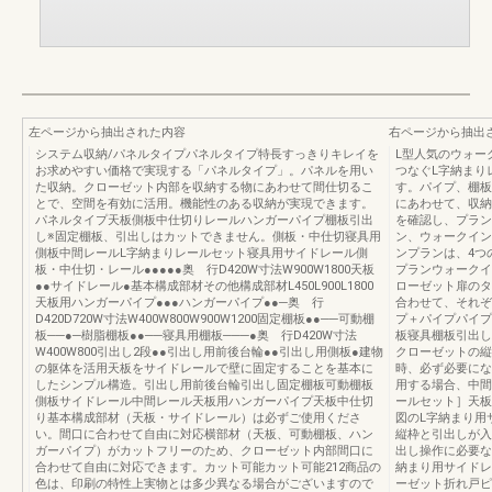
左ページから抽出された内容
右ページから抽出
システム収納/パネルタイプパネルタイプ特長すっきりキレイを
L型人気のウォー
お求めやすい価格で実現する「パネルタイプ」。パネルを用い
つなぐL字納まり
た収納。クローゼット内部を収納する物にあわせて間仕切るこ
す。パイプ、棚板
とで、空間を有効に活用。機能性のある収納が実現できます。
にあわせて、収納
パネルタイプ天板側板中仕切りレールハンガーパイプ棚板引出
を確認し、プラン
し※固定棚板、引出しはカットできません。側板・中仕切寝具用
ン、ウォークイン
側板中間レールL字納まりレールセット寝具用サイドレール側
ンプランは、4つ
板・中仕切・レール●●●●●奥 行D420W寸法W900W1800天板
プランウォークイ
●●サイドレール●基本構成部材その他構成部材L450L900L1800
ローゼット扉のタ
天板用ハンガーパイプ●●●ハンガーパイプ●●─奥 行
合わせて、それぞ
D420D720W寸法W400W800W900W1200固定棚板●●──可動棚
プ＋パイプパイプ
板──●─樹脂棚板●●──寝具用棚板───●奥 行D420W寸法
板寝具棚板引出し
W400W800引出し2段●●引出し用前後台輪●●引出し用側板●建物
クローゼットの縦
の躯体を活用天板をサイドレールで壁に固定することを基本に
時、必ず必要にな
したシンプル構造。引出し用前後台輪引出し固定棚板可動棚板
用する場合、中間
側板サイドレール中間レール天板用ハンガーパイプ天板中仕切
ールセット］天板
り基本構成部材（天板・サイドレール）は必ずご使用くださ
図のL字納まり用
い。間口に合わせて自由に対応横部材（天板、可動棚板、ハン
縦枠と引出しが入
ガーパイプ）がカットフリーのため、クローゼット内部間口に
出し操作に必要な
合わせて自由に対応できます。カット可能カット可能212商品の
納まり用サイドレ
色は、印刷の特性上実物とは多少異なる場合がございますので
ーゼット折れ戸ピ