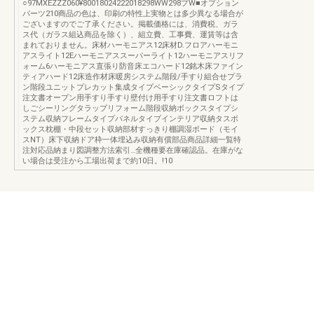
○97MXEZZZ060¥80018024222018298WW298プW■オプション
パーツ210商品の色は、印刷の特性上実物とは多少異なる場合が
ございますのでご了承ください。掲載価格には、消費税、ガラ
ス代（ガラス組込商品を除く）、組立費、工事費、運賃等は含
まれておりません。床材ハーモニアス12床材D.フロアハーモニ
アスライト12Eハーモニアススーパーライト12ハーモニアスリフ
ォーム6ハーモニアス直張り防音床エコハード12銘木床ファイン
ティアハード12床造作材床暖房システム階段/手すり組合せプラ
ン階段ユニットプレカット集成タイプベーシックタイプSタイプ
注文書オープン用手すり手すり壁付け用手すり注文書ロフトは
しごシーリングタラップリフォーム階段収納ボックスタイプシ
ステム収納フレームタイプパネルタイプインテリア収納タスボ
ックス枕棚・中段セット収納部材すっきり棚調湿ボード（モイ
スNT）床下収納ドア枠一体埋込み収納有償部品商品詳細一覧特
注対応品納まり図調整方法索引…全機種要在庫確認品。在庫がな
い場合は受注から工場出荷まで約10日。!10