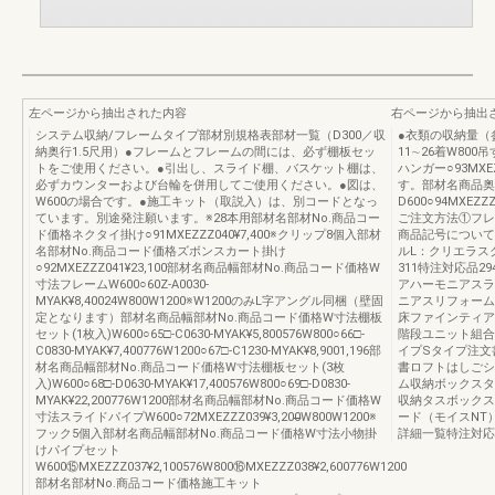
左ページから抽出された内容
右ページから抽出
システム収納/フレームタイプ部材別規格表部材一覧（D300／収
●衣類の収納量（参
納奥行1.5尺用）●フレームとフレームの間には、必ず棚板セッ
11∼26着W80
トをご使用ください。●引出し、スライド棚、バスケット棚は、
ハンガー○93MXE
必ずカウンターおよび台輪を併用してご使用ください。●図は、
す。部材名商品奥
W600の場合です。●施工キット（取説入）は、別コードとなっ
D600○94MXEZZZ
ています。別途発注願います。※28本用部材名部材No.商品コー
ご注文方法①フレ
ド価格ネクタイ掛け○91MXEZZZ040¥7,400※クリップ8個入部材
商品記号について
名部材No.商品コード価格ズボンスカート掛け
ルL：クリエラス
○92MXEZZZ041¥23,100部材名商品幅部材No.商品コード価格W
311特注対応品2
寸法フレームW600○60Z-A0030-
アハーモニアスラ
MYAK¥8,40024W800W1200※W1200のみL字アングル同梱（壁固
ニアスリフォーム
定となります）部材名商品幅部材No.商品コード価格W寸法棚板
床ファインティア
セット(1枚入)W600○65□-C0630-MYAK¥5,800576W800○66□-
階段ユニット組合
C0830-MYAK¥7,400776W1200○67□-C1230-MYAK¥8,9001,196部
イプSタイプ注文
材名商品幅部材No.商品コード価格W寸法棚板セット(3枚
書ロフトはしごシ
入)W600○68□-D0630-MYAK¥17,400576W800○69□-D0830-
ム収納ボックスタ
MYAK¥22,200776W1200部材名商品幅部材No.商品コード価格W
収納タスボックス
寸法スライドパイプW600○72MXEZZZ039¥3,200̶̶W800W1200※
ード（モイスNT
フック5個入部材名商品幅部材No.商品コード価格W寸法小物掛
詳細一覧特注対応
けパイプセット
W600⑮MXEZZZ037¥2,100576W800⑯MXEZZZ038¥2,600776W1200
部材名部材No.商品コード価格施工キット