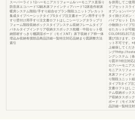
スーパーライト12ハーモニアスリフォーム6ハーモニアス直張り
を併用してご使用
防音床エコハード12銘木床ファインティアハード12床造作材床
イプセットスライ
暖房システム階段/手すり組合せプラン階段ユニットプレカット
オプションパーツ
集成タイプベーシックタイプSタイプ注文書オープン用手すり手
タイ掛けズボン・
すり壁付け用手すり注文書ロフトはしごシーリングタラップリ
パイプセット【カ
フォーム階段収納ボックスタイプシステム収納フレームタイプ
小物掛けパイプ引
パネルタイプインテリア収納タスボックス枕棚・中段セット収
せたカットが可能
納部材すっきり棚調湿ボード（モイスNT）床下収納ドア枠一体
COLORSELE
埋込み収納有償部品商品詳細一覧特注対応品納まり図調整方法
選び頂けます。COL
索引
ット不可です。※
上確保してくださ
ング!!http://tos
ングシステム［各
り図311特注対応
ロアハーモニアス
モニアスリフォー
木床ファインティ
り階段ユニット組
タイプSタイプ注
文書ロフトはしご
テム収納ボックス
ア収納タスボック
ボード（モイスN
品詳細一覧特注対