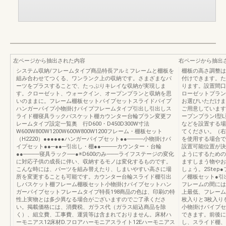
左ページから抽出された内容
右ページから抽出
システム収納/フレームタイプ商品特長アルミフレームと棚板を
棚板の高さ調整は
組み合わせてつくる、ワンランク上の収納です。さまざまなパ
付けできます。た
ーツをプラスすることで、たっぷりキレイな収納が実現しま
ります。設置間口
す。クローゼット、ウォークイン、オープンプランと収納を思
ローゼットプラン
いのままに。フレーム棚板セットパイプセットスライドパイプ
お選びいただけま
ハンガーパイプ小物掛けパイプフレームタイプ引出し引出しス
ご用意しています
ライド棚寝具ラックバスケット棚カウンター台輪プラン変更フ
ープンプランⅠ型
レームタイプ設定一覧奥 行D600・D450D300W寸法
などを設置する場
W600W800W1200W600W800W1200フレーム・棚板セット
てください。（右
（H2220）●●●●●●ハンガーパイプセット●●────小物掛けパ
を使用する場合で
イプセット●●─●●─引出し・棚●●────カウンター・台輪
設置可能位置が決
●●────寝具ラック──●※D600のみ───ライフステージの変化
ようにするための
に対応子供の成長に伴い、収納するモノは変化するものです。
ますしまう物やお
こんな時には、パーツを組み替えたり、しまいやすい高さに場
しょう。2Ste
所を変更することも可能です。カウンター台輪スライド棚引出
／棚板セット●引
しバスケット棚フレーム棚板セット小物掛けパイプセットハン
フレームの間には
ガーパイプセットフレームタイプ特長198商品の色は、印刷の特
上最低、フレーム
性上実物とは多少異なる場合がございますのでご了承くださ
枚入りと3枚入り
い。掲載価格には、消費税、ガラス代（ガラス組込商品を除
小物掛けパイプセ
く）、組立費、工事費、運賃等は含まれておりません。床材ハ
できます。前後に
ーモニアス12床材D.フロアハーモニアスライト12Eハーモニアス
し、スライド棚、