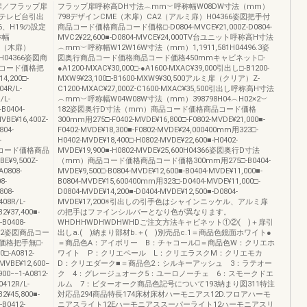
扉／フラップ扉
フラップ扉呼称高DH寸法︵mm︶呼称幅W08DW寸法（mm）
テレビ台引出
798デザインCME（木扉）CA2（アルミ扉）H04366姿図把手付
、H19の設定
商品コード価格商品コード価格□-D0804-MVCE¥21,000Z-D0804-
称幅
MVC2¥22,600■-D0804-MVCE¥24,000TV台ユニット呼称高H寸法
ME（木扉）
︵mm︶呼称幅W12W16W寸法（mm）1,1911,581H04496.3姿
04366姿図商
図奥行商品コード価格商品コード価格450mmキャビネット□-
コード価格把
●A1200-MXAC¥30,000□-●A1600-MXAC¥39,000引出し□-B1200-
4,200□-
MXW9¥23,100□-B1600-MXW9¥30,500アルミ扉（クリア）Z-
04R/L-
C1200-MXAC¥27,000Z-C1600-MXAC¥35,500引出し呼称高H寸法
/L-
︵mm︶呼称幅W04W08W寸法（mm）398798H04︵H02×2︶
B0404-
182姿図奥行D寸法（mm）商品コード価格商品コード価格
VBE¥16,400Z-
300mm用275□-F0402-MVDE¥16,800□-F0802-MVDE¥21,000■-
804-
F0402-MVDE¥18,300■-F0802-MVDE¥24,000400mm用323□-
-
H0402-MVDE¥18,400□-H0802-MVDE¥22,600■-H0402-
商品コード価格商品
MVDE¥19,900■-H0802-MVDE¥25,600H04366姿図奥行D寸法
9,500Z-
（mm）商品コード価格商品コード価格300mm用275□-B0404-
A0808-
MVDE¥9,500□-B0804-MVDE¥12,600■-B0404-MVDE¥11,000■-
8-
B0804-MVDE¥15,600400mm用323□-D0404-MVDE¥11,000□-
808-
D0804-MVDE¥14,200■-D0404-MVDE¥12,500■-D0804-
08R/L-
MVDE¥17,200※引出しの引手色はシャインニッケル、アルミ扉
2¥37,400■-
の把手はファインシルバーとなり色が異なります。
-B0408-
WHDHHWDHWDHWHDご注文方法キャビネット①②( )＋扉引
1,102姿図商品コー
出しa.( )納まり部材b.＋( )別売品c.1＝商品色鏡面ホワイト●
格把手無□-
＝商品色A：アイボリー B：チャコール□＝商品色W：クリエホ
0□-A0812-
ワイト P：クリエペール L：クリエラスクM：クリエモカ
-MVBE¥12,600−
D：クリエダーク■＝商品色2：シルキーアッシュ 3：ラテオー
900−−1-A0812-
ク 4：グレージュオーク5：ユーロノーチェ 6：スモークドエ
412R/L-
ルム 7：ビターオーク商品色記号について193納まり図311特注
2¥45,800■-
対応品294商品特長174床材床材ハーモニアス12D.フロアハーモ
-B0412-
ニアスライト12Eハーモニアススーパーライト12ハーモニアスリ