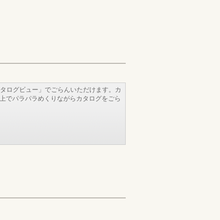
タログビュー」でごらんいただけます。カ
b上でパラパラめくりながらカタログをごら