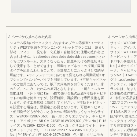
左ページから抽出された内容
右ページから抽出
システム収納/ボックスタイプおすすめプラン③個室/ユーティ
サイズ：W400×
リティWEBで収納をプランニング!!※セットプランには、納まり
ネット：アイボリーLS
部材（フィラー・見切材・化粧板）台輪部分に使用の造作材は
サイズ：W1600×
含まれません。bedbeddeskdeskdeskdeskfreespace小さい
キャビネット：ア
うちはワンルーム、大きくなったら、部屋をわける間仕切りと
ドパネルを使用してい
して使用することができます。可動キャビネットの片面／両面
No.│U-6サイズ
タイプを組み合わせることで、各部屋ごとにたっぷりと収納が
ーク、キャビネット：ア
可能です。●ライフステージにあわせて変えられる可動収納※オ
ランNo.│U-5
プションでハンガーパイプを用意しています。※可動キャビネッ
グ!!http://tost
トのご使用にあたっては、以下の床条件をお守りください。床
グシステム［各プ
のキズ、へこみ、たわみの原因となります。 ・耐キャスター
ランには、納まり
性能床材 ・床下地に12mm捨て張り合板の設置※可動キャビネ
に使用の造作材は
ットの移動は簡単ですが、設置解除、再設置には専門技術を要
311特注対応品規
します。必ず工務店様に依頼してください。※可動キャビネット
12D.フロアハ
を設置する場合は、壁固定が必要となります。可動キャビネッ
12ハーモニアス
ト使用例子どもが小さいとき自分の部屋が欲しくなったらサイ
ド12銘木床ファ
ズ：W2400×H2307×D600 色・扉：クリエホワイト、キャビネ
段/手すり階段ユ
ット：アイボリーLSB-CM-2423P16-W¥709,800プランNo.│P-16
シックタイプSタ
サイズ：W3200×H2307×D600 色・扉：クリエホワイト、キャ
すり注文書ロフト
ビネット：アイボリーLSB-CM-3223P15-W¥985,800プラン
納システム収納ボ
No.│P-15サイズ：W1600×H2307×D300 色・扉：クリエモカ、
ンテリア収納タス