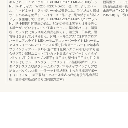
キャビネット：アイボリーLSB-CM-1623P11-M¥257,500プラン
棚調湿ボード（モ
No.│P-11サイズ：W1200×H2307×D400 色・扉：クリエペー
部品商品詳細一覧
ル、キャビネット：アイボリー※側板部分には、別途納まり部材
末販売終了※20
サイドパネルを使用しています。※上部には、別途納まり部材フ
VJ5300）をご
ィラーを使用しています。LSB-CM-1223P14-P¥297,200プラン
No.│P-14個室184商品の色は、印刷の特性上実物とは多少異な
る場合がございますのでご了承ください。掲載価格には、消費
税、ガラス代（ガラス組込商品を除く）、組立費、工事費、運
賃等は含まれておりません。床材ハーモニアス12床材D.フロア
ハーモニアスライト12Eハーモニアススーパーライト12ハーモニ
アスリフォーム6ハーモニアス直張り防音床エコハード12銘木床
ファインティアハード12床造作材床暖房システム階段/手すり組
合せプラン階段ユニットプレカット集成タイプベーシックタイ
プSタイプ注文書オープン用手すり手すり壁付け用手すり注文書
ロフトはしごシーリングタラップリフォーム階段収納ボックス
タイプシステム収納フレームタイプパネルタイプインテリア収
納タスボックス枕棚・中段セット収納部材すっきり棚調湿ボー
ド（モイスNT）床下収納ドア枠一体埋込み収納有償部品商品詳
細一覧特注対応品納まり図調整方法索引