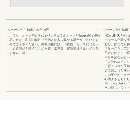
左ページから抽出された内容
右ページから抽出
ホワイトオークFWhiteOakFナチュラルオークFNaturalOakF商
NEWLINEU
品の色は、印刷の特性上実物とは多少異なる場合がございます
チュラル空間を実
のでご了承ください。掲載価格には、消費税、ガラス代（ガラ
わり、節までも再
ス組込商品を除く）、組立費、工事費、運賃等は含まれており
世界をさらに広げ
ません。新11
風合いはまるで長
年月を刻む美しい
て大地のぬくもり
に育てられた天然
切に磨かれた味わ
いの変化が、自分
心地よさをもたらし
FSmokeOakF
ーン調（ホワイトオー