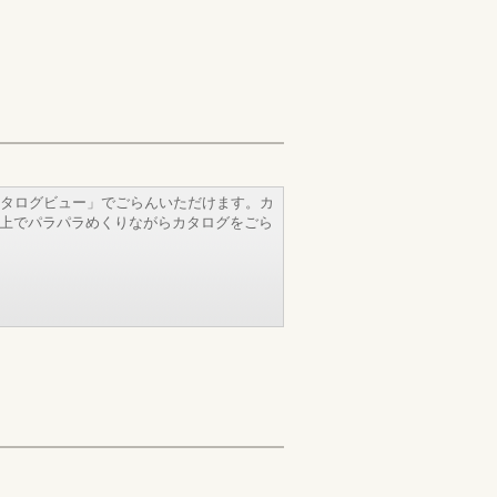
タログビュー」でごらんいただけます。カ
b上でパラパラめくりながらカタログをごら