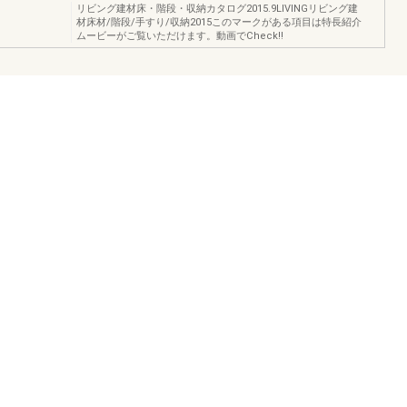
リビング建材床・階段・収納カタログ2015.9LIVINGリビング建
材床材/階段/手すり/収納2015このマークがある項目は特長紹介
ムービーがご覧いただけます。動画でCheck!!