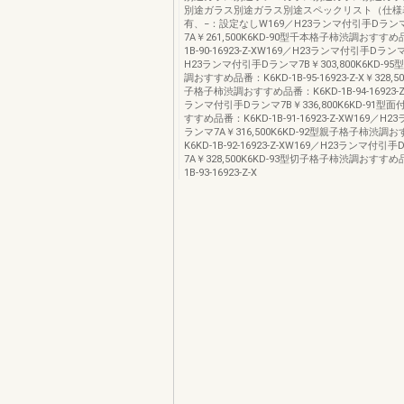
別途ガラス別途ガラス別途スペックリスト（仕様
有、−：設定なしW169／H23ランマ付引手Dラン
7A￥261,500K6KD-90型千本格子柿渋調おすすめ
1B-90-16923-Z-XW169／H23ランマ付引手Dラン
H23ランマ付引手Dランマ7B￥303,800K6KD-9
調おすすめ品番：K6KD-1B-95-16923-Z-X￥328,5
子格子柿渋調おすすめ品番：K6KD-1B-94-16923-Z
ランマ付引手Dランマ7B￥336,800K6KD-91型
すすめ品番：K6KD-1B-91-16923-Z-XW169／H
ランマ7A￥316,500K6KD-92型親子格子柿渋調
K6KD-1B-92-16923-Z-XW169／H23ランマ付引
7A￥328,500K6KD-93型切子格子柿渋調おすすめ
1B-93-16923-Z-X