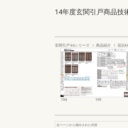
14年度玄関引戸商品技術資料集
玄関引戸 k6シリーズ
商品紹介
花伝k
194
195
左ページから抽出された内容