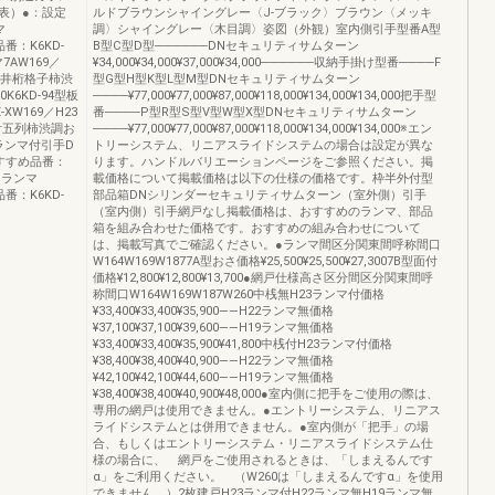
表）●：設定
ルドブラウンシャイングレー〈J-ブラック〉ブラウン〈メッキ
マ
調〉シャイングレー〈木目調〉姿図（外観）室内側引手型番A型
品番：K6KD-
B型C型D型──────DNセキュリティサムターン
マ7AW169／
¥34,000¥34,000¥37,000¥34,000──────収納手掛け型番────F
5型井桁格子柿渋
型G型H型K型L型M型DNセキュリティサムターン
00K6KD-94型板
────¥77,000¥77,000¥87,000¥118,000¥134,000¥134,000把手型
-XW169／H23
番────P型R型S型V型W型X型DNセキュリティサムターン
面付五列柿渋調お
────¥77,000¥77,000¥87,000¥118,000¥134,000¥134,000※エン
23ランマ付引手D
トリーシステム、リニアスライドシステムの場合は設定が異な
おすすめ品番：
ります。ハンドルバリエーションページをご参照ください。掲
手Dランマ
載価格について掲載価格は以下の仕様の価格です。枠半外付型
品番：K6KD-
部品箱DNシリンダーセキュリティサムターン（室外側）引手
（室内側）引手網戸なし掲載価格は、おすすめのランマ、部品
箱を組み合わせた価格です。おすすめの組み合わせについて
は、掲載写真でご確認ください。●ランマ間区分関東間呼称間口
W164W169W1877A型おさ価格¥25,500¥25,500¥27,3007B型面付
価格¥12,800¥12,800¥13,700●網戸仕様高さ区分間区分関東間呼
称間口W164W169W187W260中桟無H23ランマ付価格
¥33,400¥33,400¥35,900――H22ランマ無価格
¥37,100¥37,100¥39,600――H19ランマ無価格
¥33,400¥33,400¥35,900¥41,800中桟付H23ランマ付価格
¥38,400¥38,400¥40,900――H22ランマ無価格
¥42,100¥42,100¥44,600――H19ランマ無価格
¥38,400¥38,400¥40,900¥48,000●室内側に把手をご使用の際は、
専用の網戸は使用できません。●エントリーシステム、リニアス
ライドシステムとは併用できません。●室内側が「把手」の場
合、もしくはエントリーシステム・リニアスライドシステム仕
様の場合に、 網戸をご使用されるときは、「しまえるんです
α」をご利用ください。 （W260は「しまえるんですα」を使用
できません。）2枚建戸H23ランマ付H22ランマ無H19ランマ無