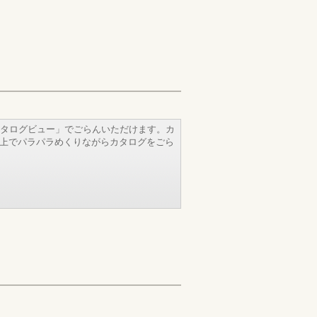
タログビュー」でごらんいただけます。カ
b上でパラパラめくりながらカタログをごら