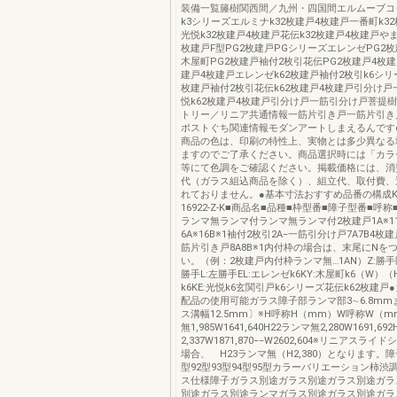
装備一覧籐樹関西間／九州・四国間エルムーブコダ
k3シリーズエルミナk32枚建戸4枚建戸一番町k3
光悦k32枚建戸4枚建戸花伝k32枚建戸4枚建戸やま
枚建戸F型PG2枚建戸PGシリーズエレンゼPG2
木屋町PG2枚建戸袖付2枚引花伝PG2枚建戸4枚建
建戸4枚建戸エレンゼk62枚建戸袖付2枚引k6シリ
枚建戸袖付2枚引花伝k62枚建戸4枚建戸引分け
悦k62枚建戸4枚建戸引分け戸一筋引分け戸菩提
トリー／リニア共通情報一筋片引き戸一筋片引き
ポストぐち関連情報モダンアートしまえるんですα
商品の色は、印刷の特性上、実物とは多少異なる
ますのでご了承ください。商品選択時には「カラ
等にて色調をご確認ください。掲載価格には、消
代（ガラス組込商品を除く）、組立代、取付費、
れておりません。●基本寸法おすすめ品番の構成K6EL-
16922-Z-K■商品名■品種■枠型番■障子型番■呼
ランマ無ランマ付ランマ無ランマ付2枚建戸1A※11
6A※16B※1袖付2枚引2A−一筋引分け戸7A7B4枚建戸
筋片引き戸8A8B※1内付枠の場合は、末尾にNを
い。（例：2枚建戸内付枠ランマ無…1AN）Z:勝手
勝手L:左勝手EL:エレンゼk6KY:木屋町k6（W）（
k6KE:光悦k6玄関引戸k6シリーズ花伝k62枚建
配品の使用可能ガラス障子部ランマ部3∼6.8m
ス溝幅12.5mm〕※H呼称H（mm）W呼称W（m
無1,985W1641,640H22ランマ無2,280W1691,6
2,337W1871,870−−W2602,604※リニアスラ
場合、 H23ランマ無（H2,380）となります。障
型92型93型94型95型カラーバリエーション柿渋調
ス仕様障子ガラス別途ガラス別途ガラス別途ガラ
別途ガラス別途ランマガラス別途ガラス別途ガラ