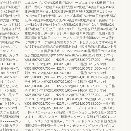
チk32枚建戸
エルムーブコダチk32枚建戸k3シリーズエルミナk32枚建戸4枚
2枚建戸4枚建戸
建戸一番町k32枚建戸4枚建戸光悦k32枚建戸4枚建戸花伝k32枚
とk32枚建戸4
建戸4枚建戸やまとk32枚建戸4枚建戸F型PG2枚建戸エレンゼ
枚建戸袖付2枚引
PG2枚建戸袖付2枚引PGシリーズ木屋町PG2枚建戸袖付2枚引花
戸光悦PG2枚
伝PG2枚建戸4枚建戸光悦PG2枚建戸4枚建戸装備一覧籐樹エレ
ーズ木屋町k62
ンゼk62枚建戸袖付2枚引木屋町k62枚建戸袖付2枚引花伝k62枚
戸一筋引分け戸光
建戸4枚建戸引分け戸一筋引分け戸一筋片引き戸光悦k62枚建戸4
樹商品特長エン
枚建戸引分け戸一筋引分け戸一筋片引き戸関西間／九州・四国
戸壁付け防風
間菩提樹商品特長エントリー／リニア共通情報k6シリーズ壁付
関連商品194
け防風ポストぐち関連情報モダンアートしまえるんですα関連商
場合がござい
品195特長紹介商品紹介選択部材納まり図寸法特注範囲エントリ
ーサンプル」
ー／リニア有償品価格表168−222228262310型番障子ガラス高さ
費税、ガラス
区分2枚建戸関東間W164W169W187W26090型別H23ランマ付
運賃等は含ま
¥261,500¥277,300――H22ランマ無¥233,000¥247,000――千本格
1A-10-
子H19ランマ無¥218,000¥232,000――91型別H23ランマ付
称■勝手区分■色
¥336,800¥357,700――H22ランマ無¥330,000¥351,000――面付五
B※1引分け戸
列H19ランマ無¥306,000¥326,000――92型別H23ランマ付
5A※15B※1一
¥316,500¥335,300――H22ランマ無¥294,000¥313,000――親子格
つけてくださ
子H19ランマ無¥273,000¥290,000――93型別H23ランマ付
区分なしR:右
¥328,500¥348,300――H22ランマ無¥307,000¥327,000――切子格
H）KD:花伝
子H19ランマ無¥285,000¥303,000――94型別H23ランマ付
戸●ガラス別途手
¥328,500¥348,300――H22ランマ無¥307,000¥327,000――板子格
mまで対応〔ガラ
子H19ランマ無¥285,000¥303,000¥349,00095型別H23ランマ付
m）H19ランマ
¥303,800¥321,700――H22ランマ無¥294,000¥313,000――井桁格
92H23ランマ付
子H19ランマ無¥273,000¥290,000――プライスリスト（価格表）
イドシステム仕様の
／枠バリエーション●部品箱バリエーション以下の仕様へ変更で
子型番90型91
きます。U5シリンダー（標準サムターン）差額▲¥12,000●エン
X●●●●●●ガラ
トリーシステム加算額表●リニアスライドシステム加算額表室外
ス別途ガラス
側形状引手把手引手弓ツートーン色シャイングレーグレイスゴ
ス別途ガラス
ールドブラウンオータムブラウンシャイングレーグレイスゴー