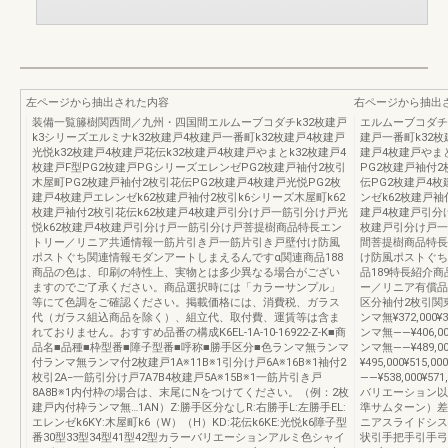
左ページから抽出された内容
右ページから抽出
装備一覧籐樹関西間／九州・四国間エルムーブコダチk32枚建戸
エルムーブコダチk
k3シリーズエルミナk32枚建戸4枚建戸一番町k32枚建戸4枚建戸
建戸一番町k32枚
光悦k32枚建戸4枚建戸花伝k32枚建戸4枚建戸やまとk32枚建戸4
建戸4枚建戸やまと
枚建戸F型PG2枚建戸PGシリーズエレンゼPG2枚建戸袖付2枚引
PG2枚建戸袖付
木屋町PG2枚建戸袖付2枚引花伝PG2枚建戸4枚建戸光悦PG2枚
伝PG2枚建戸4
建戸4枚建戸エレンゼk62枚建戸袖付2枚引k6シリーズ木屋町k62
ンゼk62枚建戸袖
枚建戸袖付2枚引花伝k62枚建戸4枚建戸引分け戸一筋引分け戸光
建戸4枚建戸引分
悦k62枚建戸4枚建戸引分け戸一筋引分け戸菩提樹商品特長エン
枚建戸引分け戸一
トリー／リニア共通情報一筋片引き戸一筋片引き戸壁付け防風
間菩提樹商品特長
ポストぐち関連情報モダンアートしまえるんですα関連商品188
け防風ポストぐち
商品の色は、印刷の特性上、実物とは多少異なる場合がござい
品189特長紹介
ますのでご了承ください。商品選択時には「カラーサンプル」
ー／リニア有償品価格
等にて色調をご確認ください。掲載価格には、消費税、ガラス
区分袖付2枚引関東間
代（ガラス組込商品を除く）、組立代、取付費、運賃等は含ま
ンマ無¥372,000¥3
れておりません。おすすめ品番の構成K6EL-1A-10-16922-Z-K■商
ンマ無――¥406,0
品名■品種■枠型番■障子型番■呼称■勝手区分■色ランマ無ランマ
ンマ無――¥489,0
付ランマ無ランマ付2枚建戸1A※11B※1引分け戸6A※16B※1袖付2
¥495,000¥515,
枚引2A−一筋引分け戸7A7B4枚建戸5A※15B※1一筋片引き戸
――¥538,000
8A8B※1内付枠の場合は、末尾にNをつけてください。（例：2枚
バリエーション以
建戸内付枠ランマ無…1AN）Z:勝手区分なしR:右勝手L:左勝手EL:
準サムターン）差額
エレンゼk6KY:木屋町k6（W）（H）KD:花伝k6KE:光悦k6障子型
ニアスライドシス
番30型33型34型41型42型カラーバリエーションアルミ色シャイ
状引手把手引手弓