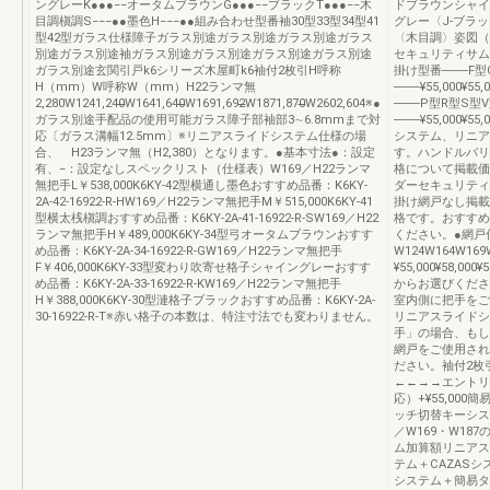
ングレーK●●●−−オータムブラウンG●●●−−ブラックT●●●−−木
ドブラウンシャイ
目調槇調S−−−●●墨色H−−−●●組み合わせ型番袖30型33型34型41
グレー〈J-ブラ
型42型ガラス仕様障子ガラス別途ガラス別途ガラス別途ガラス
〈木目調〉姿図（
別途ガラス別途袖ガラス別途ガラス別途ガラス別途ガラス別途
セキュリティサムターン
ガラス別途玄関引戸k6シリーズ木屋町k6袖付2枚引H呼称
掛け型番───F
H（mm）W呼称W（mm）H22ランマ無
───¥55,000¥55,
2,280W1241,240̶̶W1641,640̶̶W1691,692̶̶W1871,870̶̶W2602,604※●
───P型R型S
ガラス別途手配品の使用可能ガラス障子部袖部3∼6.8mmまで対
───¥55,000¥55,
応〔ガラス溝幅12.5mm〕※リニアスライドシステム仕様の場
システム、リニア
合、 H23ランマ無（H2,380）となります。●基本寸法●：設定
す。ハンドルバリ
有、−：設定なしスペックリスト（仕様表）W169／H22ランマ
格について掲載価
無把手L￥538,000K6KY-42型横通し墨色おすすめ品番：K6KY-
ダーセキュリティ
2A-42-16922-R-HW169／H22ランマ無把手M￥515,000K6KY-41
掛け網戸なし掲載
型横太桟槇調おすすめ品番：K6KY-2A-41-16922-R-SW169／H22
格です。おすすめ
ランマ無把手H￥489,000K6KY-34型弓オータムブラウンおすす
ください。●網戸
め品番：K6KY-2A-34-16922-R-GW169／H22ランマ無把手
W124W164W1
F￥406,000K6KY-33型変わり吹寄せ格子シャイングレーおすす
¥55,000¥58,0
め品番：K6KY-2A-33-16922-R-KW169／H22ランマ無把手
からお選びくださ
H￥388,000K6KY-30型漣格子ブラックおすすめ品番：K6KY-2A-
室内側に把手をご
30-16922-R-T※赤い格子の本数は、特注寸法でも変わりません。
リニアスライドシ
手」の場合、もし
網戸をご使用され
ださい。袖付2枚
←←→→エントリ
応）+¥55,000
ッチ切替キーシステ
／W169・W1
ム加算額リニアスラ
テム＋CAZASシ
システム＋簡易タッ