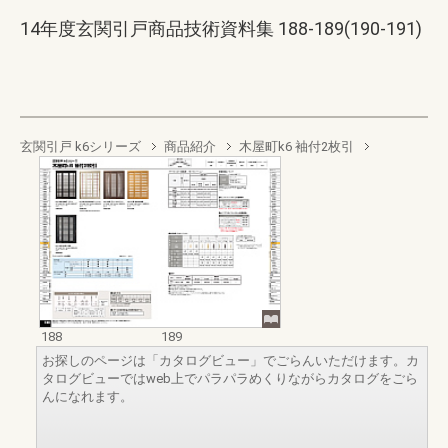
14年度玄関引戸商品技術資料集 188-189(190-191)
玄関引戸 k6シリーズ
商品紹介
木屋町k6 袖付2枚引
188
189
お探しのページは「カタログビュー」でごらんいただけます。カ
タログビューではweb上でパラパラめくりながらカタログをごら
んになれます。