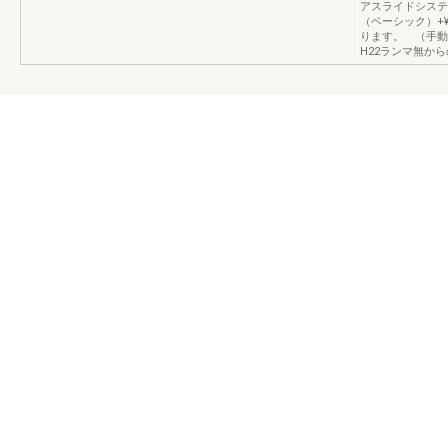
アスライドシステ
（ベーシック）+¥6
ります。 （手
H22ランマ無か