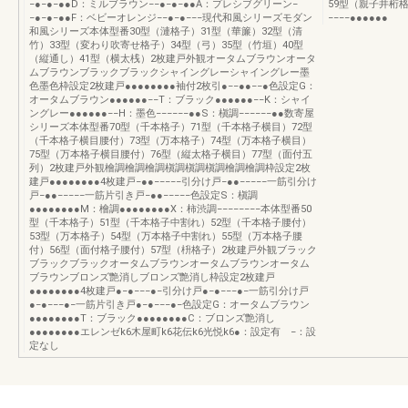
−●−●−●●D：ミルブラウン−−●−●−●●A：プレシブグリーン−
59型（親子井桁
−●−●−●●F：ベビーオレンジ−−●−●−−−現代和風シリーズモダン
−−−−●●●●●●
和風シリーズ本体型番30型（漣格子）31型（華簾）32型（清
竹）33型（変わり吹寄せ格子）34型（弓）35型（竹垣）40型
（縦通し）41型（横太桟）2枚建戸外観オータムブラウンオータ
ムブラウンブラックブラックシャイングレーシャイングレー墨
色墨色枠設定2枚建戸●●●●●●●●袖付2枚引●−−●●−−●色設定G：
オータムブラウン●●●●●●−−T：ブラック●●●●●●−−K：シャイ
ングレー●●●●●●−−H：墨色−−−−−−●●S：槇調−−−−−−●●数寄屋
シリーズ本体型番70型（千本格子）71型（千本格子横目）72型
（千本格子横目腰付）73型（万本格子）74型（万本格子横目）
75型（万本格子横目腰付）76型（縦太格子横目）77型（面付五
列）2枚建戸外観檜調檜調檜調槇調槇調槇調檜調檜調枠設定2枚
建戸●●●●●●●●4枚建戸−●●−−−−−引分け戸−●●−−−−−一筋引分け
戸−●●−−−−−一筋片引き戸−●●−−−−−色設定S：槇調
●●●●●●●●M：檜調●●●●●●●●X：柿渋調−−−−−−−−本体型番50
型（千本格子）51型（千本格子中割れ）52型（千本格子腰付）
53型（万本格子）54型（万本格子中割れ）55型（万本格子腰
付）56型（面付格子腰付）57型（枡格子）2枚建戸外観ブラック
ブラックブラックオータムブラウンオータムブラウンオータム
ブラウンブロンズ艶消しブロンズ艶消し枠設定2枚建戸
●●●●●●●●4枚建戸●−●−−−●−引分け戸●−●−−−●−一筋引分け戸
●−●−−−●−一筋片引き戸●−●−−−●−色設定G：オータムブラウン
●●●●●●●●T：ブラック●●●●●●●●C：ブロンズ艶消し
●●●●●●●●エレンゼk6木屋町k6花伝k6光悦k6●：設定有 −：設
定なし