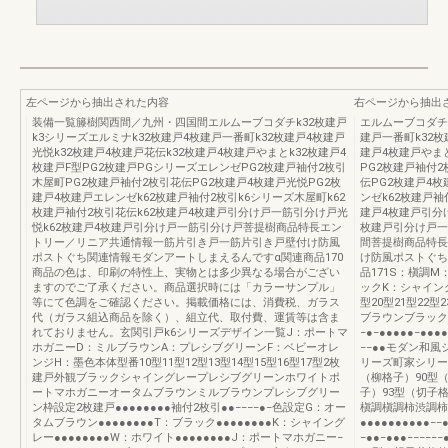
左ページから抽出された内容
右ページから抽出
装備一覧籐樹関西間／九州・四国間エルムーブコダチk32枚建戸
エルムーブコダチk
k3シリーズエルミナk32枚建戸4枚建戸一番町k32枚建戸4枚建戸
建戸一番町k32枚
光悦k32枚建戸4枚建戸花伝k32枚建戸4枚建戸やまとk32枚建戸4
建戸4枚建戸やまと
枚建戸F型PG2枚建戸PGシリーズエレンゼPG2枚建戸袖付2枚引
PG2枚建戸袖付
木屋町PG2枚建戸袖付2枚引花伝PG2枚建戸4枚建戸光悦PG2枚
伝PG2枚建戸4
建戸4枚建戸エレンゼk62枚建戸袖付2枚引k6シリーズ木屋町k62
ンゼk62枚建戸袖
枚建戸袖付2枚引花伝k62枚建戸4枚建戸引分け戸一筋引分け戸光
建戸4枚建戸引分
悦k62枚建戸4枚建戸引分け戸一筋引分け戸菩提樹商品特長エン
枚建戸引分け戸一
トリー／リニア共通情報一筋片引き戸一筋片引き戸壁付け防風
間菩提樹商品特長
ポストぐち関連情報モダンアートしまえるんですα関連商品170
け防風ポストぐち
商品の色は、印刷の特性上、実物とは多少異なる場合がござい
品171S：槇調
ますのでご了承ください。商品選択時には「カラーサンプル」
ックK：シャイン
等にて色調をご確認ください。掲載価格には、消費税、ガラス
型20型21型22
代（ガラス組込商品を除く）、組立代、取付費、運賃等は含ま
ブラウンブラックホ
れておりません。玄関引戸k6シリーズデザイン一覧J：ポートマ
−●−●●●●●−●●●●
ホガニーD：ミルブラウンA：プレシブグリーンF：ベビーオレ
−−●●モダン和風
ンジH：墨色本体型番10型11型12型13型14型15型16型17型2枚
リーズ町家シリー
建戸外観ブラックシャイングレープレシブグリーンホワイトポ
（柳格子）90型
ートマホガニーオータムブラウンミルブラウンプレシブグリー
子）93型（切子
ン枠設定2枚建戸●●●●●●●●袖付2枚引●●−−−−●−色設定G：オー
槇調槇調柿渋調柿
タムブラウン●●●●●●●●T：ブラック●●●●●●●●K：シャイング
●●●●●●●●●●−−●
レー●●●●●●●●W：ホワイト●●●●●●●●J：ポートマホガニー−
−●●−●●●−−−−