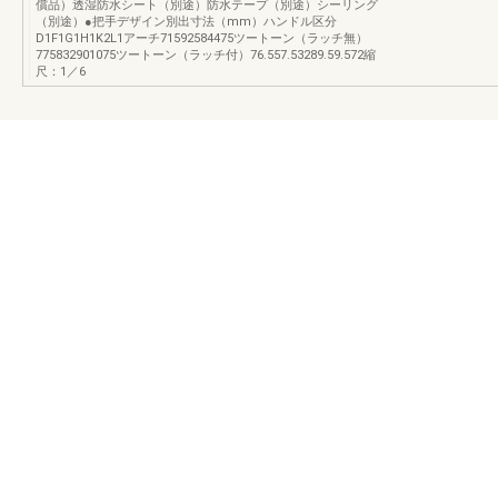
償品）透湿防水シート（別途）防水テープ（別途）シーリング
（別途）●把手デザイン別出寸法（mm）ハンドル区分
D1F1G1H1K2L1アーチ71592584475ツートーン（ラッチ無）
775832901075ツートーン（ラッチ付）76.557.53289.59.572縮
尺：1／6