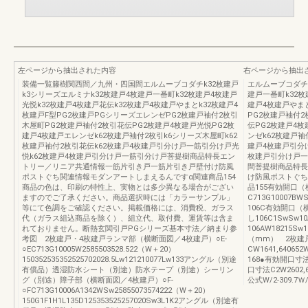
左ページから抽出された内容
右ページから抽出
装備一覧籐樹関西間／九州・四国間エルムーブコダチk32枚建戸
エルムーブコダチk
k3シリーズエルミナk32枚建戸4枚建戸一番町k32枚建戸4枚建戸
建戸一番町k32枚
光悦k32枚建戸4枚建戸花伝k32枚建戸4枚建戸やまとk32枚建戸4
建戸4枚建戸やまと
枚建戸F型PG2枚建戸PGシリーズエレンゼPG2枚建戸袖付2枚引
PG2枚建戸袖付
木屋町PG2枚建戸袖付2枚引花伝PG2枚建戸4枚建戸光悦PG2枚
伝PG2枚建戸4
建戸4枚建戸エレンゼk62枚建戸袖付2枚引k6シリーズ木屋町k62
ンゼk62枚建戸袖
枚建戸袖付2枚引花伝k62枚建戸4枚建戸引分け戸一筋引分け戸光
建戸4枚建戸引分
悦k62枚建戸4枚建戸引分け戸一筋引分け戸菩提樹商品特長エン
枚建戸引分け戸一
トリー／リニア共通情報一筋片引き戸一筋片引き戸壁付け防風
間菩提樹商品特長
ポストぐち関連情報モダンアートしまえるんですα関連商品154
け防風ポストぐち
商品の色は、印刷の特性上、実物とは多少異なる場合がござい
品155有効開口
ますのでご了承ください。商品選択時には「カラーサンプル」
C713G10007B
等にて色調をご確認ください。掲載価格には、消費税、ガラス
106C有効開口（
代（ガラス組込商品を除く）、組立代、取付費、運賃等は含ま
し106C1SwSw1
れておりません。断熱玄関引戸PGシリーズ基本寸法／納まり参
106AW18215S
考図 2枚建戸・4枚建戸ランマ部（横断面図／4枚建戸）○E-
（mm） 2枚建
○EC713G10005W2585503528.522（W＋20）
CW1641,640652
150352535352525702028.5Lw121210077Lw133アングル（別途
168●有効開口
有償品）透湿防水シート（別途）防水テープ（別途）シーリン
口寸法C2W2602,60
グ（別途）障子部（横断面図／4枚建戸）○F-
公式W/2-309.7Ｗ
○FC713G10006A1342WSw25855073574222（W＋20）
150G1F1H1L135D125353525257020Sw3L1K2アングル（別途有