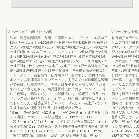
左ページから抽出された内容
右ページから抽出
装備一覧籐樹関西間／九州・四国間エルムーブコダチk32枚建戸
特長紹介商品紹介
k3シリーズエルミナk32枚建戸4枚建戸一番町k32枚建戸4枚建戸
リニア有償品価格表5
光悦k32枚建戸4枚建戸花伝k32枚建戸4枚建戸やまとk32枚建戸4
戸k3シリーズエル
枚建戸F型PG2枚建戸PGシリーズエレンゼPG2枚建戸袖付2枚引
戸光悦k32枚建戸
木屋町PG2枚建戸袖付2枚引花伝PG2枚建戸4枚建戸光悦PG2枚
戸4枚建戸F型PG
建戸4枚建戸エレンゼk62枚建戸袖付2枚引k6シリーズ木屋町k62
ーズ木屋町PG2
枚建戸袖付2枚引花伝k62枚建戸4枚建戸引分け戸一筋引分け戸光
PG2枚建戸4枚
悦k62枚建戸4枚建戸引分け戸一筋引分け戸菩提樹商品特長エン
屋町k62枚建戸袖
トリー／リニア共通情報一筋片引き戸一筋片引き戸壁付け防風
分け戸一筋片引き
ポストぐち関連情報モダンアートしまえるんですα関連商品92商
戸一筋片引き戸関
品の色は、印刷の特性上、実物とは多少異なる場合がございま
ー／リニア共通情
すのでご了承ください。商品選択時には「カラーサンプル」等
モダンアートしま
にて色調をご確認ください。掲載価格には、消費税、ガラス代
価格は以下の仕様
（ガラス組込商品を除く）、組立代、取付費、運賃等は含まれ
ーンラッチ機構無
ておりません。断熱玄関引戸k3シリーズ花伝k32枚建戸●ガラス
価格は、おすすめ
別途手配品の使用可能ガラス障子部複層ガラス
の組み合わせにつ
18mm（3+A12+3）∼22.8mm（4+A12+6.8mm）まで対応〔ガ
飾りA型/おさC型
ラス溝幅29mm〕ランマ部複層ガラス18mm（3+A12+3）
松和紙調デザイン
∼22.8mm（4+A12+6.8mm）まで対応〔ガラス溝幅29mm〕※
W54［W164］W6
必ず空気層12mmの複層ガラスを使用の事●基本寸法呼称（新呼
ランマ付¥577,30
称）H65（H19）H74（H22）H77ランマ付（H23）H（mm）
¥520,000¥553
1,9622,257呼称（新呼称）W60（W169）W54入隅（W164）
¥487,000¥514