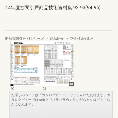
14年度玄関引戸商品技術資料集 92-93(94-95)
断熱玄関引戸 k3シリーズ
商品紹介
花伝k3 2枚建戸
92
93
お探しのページは「カタログビュー」でごらんいただけます。カ
タログビューではweb上でパラパラめくりながらカタログをごら
んになれます。