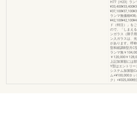
H77［H23］ラ
¥33,400¥33,4
¥37,100¥37,1
ランマ無価格¥38,4
¥42,100¥42,
ド（特注）」をご
ので、「しまえる
ンガラス（障子用
ン入ガラスは、光
があります。呼称W5
型和紙調B型月C型
ランマ無￥104,00
￥120,000￥1
上記加算額には部
Y型はエントリー
システム加算額CA
ム+¥100,00
ク）+¥325,0