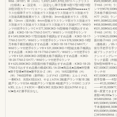
W66（W187）W（mm）1,6921,6401,8702,337スペックリスト
¥549,000¥581,
（仕様表）●：設定有、−：設定なし障子型番16型17型18型19型
子H65［H19］ラン
20型25型カラーバリエーション槇調S●●●●●●檜調M●●●●●●ガ
ンマ付¥578,500¥6
ラス仕様障子ガラス別途ガラス別途ガラス別途ガラス別途ガラ
万本格子横目H65［H
ス別途高断熱複層ガラス（室外側）3mm低放射ガラス（空気
H77［H23］ランマ
層）12mm（室内側）4mm型板ガラスランマ部ガラス別途ガラ
¥491,000¥52
ス別途ガラス別途ガラス別途ガラス別途ガラス別途H77／W60ラ
¥458,000¥485
ンマ付把手GランマC￥577,300K3KD-16型柳格子槇調おすすめ
¥531,000¥563,
品番：K3KD-1B-16-7760-Z-SH77／W60ランマ付把手Gランマ
子H65［H19］ラン
B￥549,000K3KD-17型目板格子槇調おすすめ品番：K3KD-1B-17-
ンマ付¥625,000¥6
7760-Z-SH77／W60ランマ付把手GランマA￥578,500K3KD-18型
面付格子H65［H1
万本格子横目檜調おすすめ品番：K3KD-1B-18-7760-Z-MH77／
（価格表）／枠バ
W60ランマ付把手GランマB￥531,000K3KD-19型縦太格子檜調お
状引手把手引手ツ
すすめ品番：K3KD-1B-19-7760-Z-MH77／W60ランマ付把手Gラ
縁ブラックホワイ
ンマB￥531,000K3KD-20型横太格子槇調おすすめ品番：K3KD-
クシャイングレー
1B-20-7760-Z-SH77／W60ランマ付把手Gランマ
ラック姿図（外観
B￥625,000K3KD-25型面付格子槇調おすすめ品番：K3KD-1B-25-
型M型W標準サム
7760-Z-Sおすすめ品番の構成K3EL-1A-20-■商品名■品種■枠型番
¥27,000¥27,000¥2
■障子型番■呼称■勝手区分-Z（W）（H）16922新呼称（H）
ラッチ付
（W）7460旧呼称（新呼称）コダチk3（旧呼称）エルミナk3、
¥37,000¥37,000¥3
一番町k3、光悦k3花伝k3、やまとk31A:2枚建戸ランマ無1B:2枚
把手型番───R
建戸ランマ付5A:4枚建戸ランマ無5B:4枚建戸ランマ付KC:コダチ
───¥125,000¥67
k3EL:エルミナk3CH:一番町k3KE:光悦k3KD:花伝k3YM:やまと
───¥135,000¥77
k3■色-KZ:勝手区分なし
様へ変更できます
差額+¥8,000
W54W60W66［
¥49,500¥49,500
千本価格¥48,300¥
¥59,000¥59,
口W54W60W66