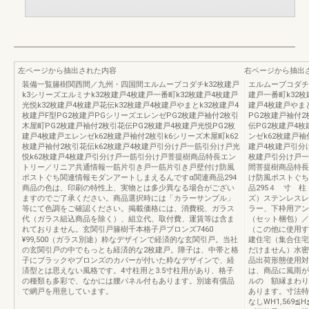
左ページから抽出された内容
右ページから抽出
装備一覧籐樹関西間／九州・四国間エルムーブコダチk32枚建戸
エルムーブコダチk
k3シリーズエルミナk32枚建戸4枚建戸一番町k32枚建戸4枚建戸
建戸一番町k32枚
光悦k32枚建戸4枚建戸花伝k32枚建戸4枚建戸やまとk32枚建戸4
建戸4枚建戸やまと
枚建戸F型PG2枚建戸PGシリーズエレンゼPG2枚建戸袖付2枚引
PG2枚建戸袖付
木屋町PG2枚建戸袖付2枚引花伝PG2枚建戸4枚建戸光悦PG2枚
伝PG2枚建戸4
建戸4枚建戸エレンゼk62枚建戸袖付2枚引k6シリーズ木屋町k62
ンゼk62枚建戸袖
枚建戸袖付2枚引花伝k62枚建戸4枚建戸引分け戸一筋引分け戸光
建戸4枚建戸引分
悦k62枚建戸4枚建戸引分け戸一筋引分け戸菩提樹商品特長エン
枚建戸引分け戸一
トリー／リニア共通情報一筋片引き戸一筋片引き戸壁付け防風
間菩提樹商品特長
ポストぐち関連情報モダンアートしまえるんですα関連商品294
け防風ポストぐち
商品の色は、印刷の特性上、実物とは多少異なる場合がござい
品295４ 寸 
ますのでご了承ください。商品選択時には「カラーサンプル」
ズ）ステンレスレ
等にて色調をご確認ください。掲載価格には、消費税、ガラス
ラー、下枠用アン
代（ガラス組込商品を除く）、組立代、取付費、運賃等は含ま
（セット梱包）／
れておりません。玄関引戸籐樹千本格子戸ブロンズ7460
（この他に使用す
¥99,500（ガラス別途）粋なデザインで経済的な玄関引戸。当社
建住宅（集合住宅
の玄関引戸の中でもっとも経済的な2枚建戸。障子は、中帯と格
だけません）水密
子にブラックやブロンズのカバーが付いた粋なデザインで、経
品出荷形態使用
済型とは思えない風格です。4寸柱用と3.5寸柱用があり、格子
は、商品に風雨が
の種類も多彩で、なかには腰パネル付もあります。別途有償品
ルの 額縁まわり
で網戸を用意しています。
あります。寸法特
なしWH1,569≦H≦