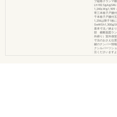
プ縦格子ランマ横
Lh182.5≦A≦54
1,240≦W≦1,9
寄三本格子戸腰付
千本格子戸腰付五
1,256は障子1
SwWSh1,300≦Sh
基本寸法／納まり
部 横断面図ラン
外締り）室外側室
寸法のおさえ位置
鍵のナンバー情報
クシルパーツショ
注くださいます