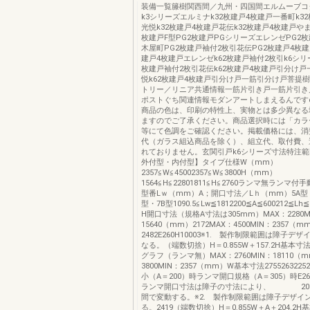
装備一覧籐樹関西間／九州・四国間エルムーブコダ
k3シリーズエルミナk32枚建戸4枚建戸一番町k3
光悦k32枚建戸4枚建戸花伝k32枚建戸4枚建戸やま
枚建戸F型PG2枚建戸PGシリーズエレンゼPG2
木屋町PG2枚建戸袖付2枚引花伝PG2枚建戸4枚建
建戸4枚建戸エレンゼk62枚建戸袖付2枚引k6シリ
枚建戸袖付2枚引花伝k62枚建戸4枚建戸引分け
悦k62枚建戸4枚建戸引分け戸一筋引分け戸菩提
トリー／リニア共通情報一筋片引き戸一筋片引き
ポストぐち関連情報モダンアートしまえるんですα
商品の色は、印刷の特性上、実物とは多少異なる
ますのでご了承ください。商品選択時には「カラ
等にて色調をご確認ください。掲載価格には、消
代（ガラス組込商品を除く）、組立代、取付費、
れておりません。玄関引戸k6シリーズ寸法特注範
外付型・内付型】タイプ仕様W（mm）
2357≦W≦45002357≦W≦3800H（mm）
1564≦H≦22801811≦H≦2760ランマ無ランマ
型番Lｗ（mm）A；開口寸法／Lｈ（mm）5A型・
型・7B型1090.5≦Lw≦1812200≦A≦600212≦L
H開口寸法（規格A寸法は305mm）MAX：2280M
15640（mm）2172MAX：4500MIN：2357
2482E260H10003※1. 製作制限範囲は障子デ
なる。（端数切捨）H＝0.855W＋157.2H基本寸
グラフ（ランマ無）MAX：2760MIN：18110（
3800MIN：2357（mm）W基本寸法275526322
小（A＝200）時ランマ開口規格（A＝305）時E260
ランマ開口寸法は障子の寸法により、 200∼
間で変動する。※2. 製作制限範囲は障子デザイ
る。2419（端数切捨）H＝0.855W＋A＋204.2