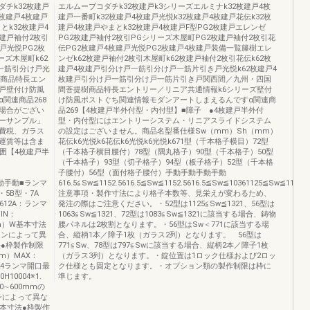
チk32枚建戸
エルムーブコダチk32枚建戸k3シリーズエルミナk32枚建戸4枚
2枚建戸4枚建戸
建戸一番町k32枚建戸4枚建戸光悦k32枚建戸4枚建戸花伝k32枚
とk32枚建戸4
建戸4枚建戸やまとk32枚建戸4枚建戸F型PG2枚建戸エレンゼ
枚建戸袖付2枚引
PG2枚建戸袖付2枚引PGシリーズ木屋町PG2枚建戸袖付2枚引花
戸光悦PG2枚
伝PG2枚建戸4枚建戸光悦PG2枚建戸4枚建戸装備一覧籐樹エレ
ーズ木屋町k62
ンゼk62枚建戸袖付2枚引木屋町k62枚建戸袖付2枚引花伝k62枚
戸一筋引分け戸光
建戸4枚建戸引分け戸一筋引分け戸一筋片引き戸光悦k62枚建戸4
樹商品特長エン
枚建戸引分け戸一筋引分け戸一筋片引き戸関西間／九州・四国
戸壁付け防風
間菩提樹商品特長エントリー／リニア共通情報k6シリーズ壁付
関連商品268
け防風ポストぐち関連情報モダンアートしまえるんですα関連商
場合がござい
品269【4枚建戸半外付型・内付型】■障子 ●4枚建戸半外付
ーサンプル」
型・内付型にはエントリーシステム・リニアスライドシステム
費税、ガラス
の設定はございません。商品名型番仕様Sw（mm）Sh（mm）
運賃等は含ま
花伝k6光悦k6花伝k6光悦k6光悦k671型（千本格子横目）72型
囲【4枚建戸半
（千本格子横目腰付）78型（隅丸格子）90型（千本格子）50型
（千本格子）93型（切子格子）94型（板子格子）52型（千本格
子腰付）56型（面付格子腰付）手動手動手動手動
付手動手動■ランマ
616.5≦Sw≦1152.5616.5≦Sw≦1152.5616.5≦Sw≦10361125≦Sw≦1152
5B型・7A
注意事項・製作寸法により格子本数等、見栄えが変わるため、
h≦612A：ランマ
発注の際はご注意ください。・52型は1125≦Sw≦1321、56型は
IN：
1063≦Sw≦1321、72型は1083≦Sw≦1321に該当する場合、鋳物
（mm）W基本寸法
腰パネルは2枚割となります。・56型はSw＜771に該当する場
ザインによって異
合、縦柄1本／障子1枚（ガラス2列）となります。 56型は
法●枠製作制限
771≦Sw、78型は797≦Swに該当する場合、縦柄2本／障子1枚
mm）MAX：
（ガラス3列）となります。・錠位置は1ロック仕様および2ロッ
524ランマ開口最
ク仕様とも固定となります。・オプション類の製作制限は枠に
H10004※1.
準じます。
600mmの
ンによって異な
H基本寸法●枠製作