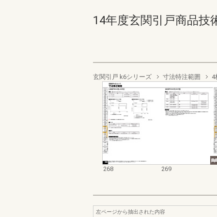
14年度玄関引戸商品技術資料集
玄関引戸 k6シリーズ
寸法特注範囲
268
269
左ページから抽出された内容