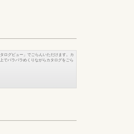
タログビュー」でごらんいただけます。カ
b上でパラパラめくりながらカタログをごら