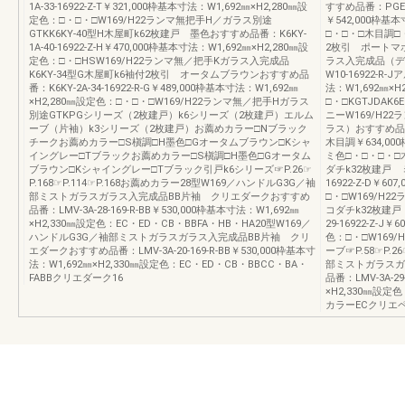
1A-33-16922-Z-T￥321,000枠基本寸法：W1,692㎜×H2,280㎜設
すすめ品番：PGEL-
定色：□・□・□W169/H22ランマ無把手H／ガラス別途
￥542,000枠基
GTKK6KY-40型H木屋町k62枚建戸 墨色おすすめ品番：K6KY-
□・□・□木目調□・
1A-40-16922-Z-H￥470,000枠基本寸法：W1,692㎜×H2,280㎜設
2枚引 ポートマホ
定色：□・□HSW169/H22ランマ無／把手Kガラス入完成品
ラス入完成品（デザ
K6KY-34型G木屋町k6袖付2枚引 オータムブラウンおすすめ品
W10-16922-R
番：K6KY-2A-34-16922-R-G￥489,000枠基本寸法：W1,692㎜
法：W1,692㎜×
×H2,280㎜設定色：□・□・□W169/H22ランマ無／把手Hガラス
□・□KGTJDAK
別途GTKPGシリーズ（2枚建戸）k6シリーズ（2枚建戸）エルム
ニーW169/H
ーブ（片袖）k3シリーズ（2枚建戸）お薦めカラー□Nブラック
ラス）おすすめ品番：K
チークお薦めカラー□S槇調□H墨色□Gオータムブラウン□Kシャ
木目調￥634,00
イングレー□Tブラックお薦めカラー□S槇調□H墨色□Gオータム
ミ色□・□・□・□木
ブラウン□Kシャイングレー□Tブラック引戸k6シリーズ☞P.26☞
ダチk32枚建戸 ミ
P.168☞P.114☞P.168お薦めカラー28型W169／ハンドルG3G／袖
16922-Z-D￥6
部ミストガラスガラス入完成品BB片袖 クリエダークおすすめ
□・□W169/H2
品番：LMV-3A-28-169-R-BB￥530,000枠基本寸法：W1,692㎜
コダチk32枚建戸
×H2,330㎜設定色：EC・ED・CB・BBFA・HB・HA20型W169／
29-16922-Z-J
ハンドルG3G／袖部ミストガラスガラス入完成品BB片袖 クリ
色：□・□W169
エダークおすすめ品番：LMV-3A-20-169-R-BB￥530,000枠基本寸
ーブ☞P.58☞P.2
法：W1,692㎜×H2,330㎜設定色：EC・ED・CB・BBCC・BA・
部ミストガラスガ
FABBクリエダーク16
品番：LMV-3A-29
×H2,330㎜設定
カラーECクリエペ