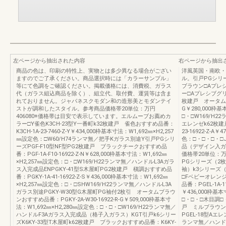
左ページから抽出された内容
右ページから抽出
商品の色は、印刷の特性上、実物とは多少異なる場合がござい
洋風英国・南欧・
ますのでご了承ください。商品選択時には「カラーサンプル」
ル。引戸PGシリ
等にて色調をご確認ください。掲載価格には、消費税、ガラス
ブラウン□Aプレ
代（ガラス組込商品を除く）、組立代、取付費、運賃等は含ま
ー□Aプレシブグリ
れておりません。ジャパネスクモダン和の造形美とモダンテイ
枚建戸 オータムブラ
ストが調和したスタイル。参考商品価格帯20単位：万円
G￥280,000枠基
406080※価格帯は目安で表示しています。エルムーブお薦めカ
□・□W169/H2
ラー□Y雀色K3CH-23型Y一番町k32枚建戸 雀色おすすめ品番：
エレンゼk62枚建
K3CH-1A-23-7460-Z-Y￥434,000枠基本寸法：W1,692㎜×H2,257
23-16922-Z-A
㎜設定色：□W60/H74ランマ無／把手Kガラス別途Y引戸PGシリ
色：□・□・□・□
ーズPGF-F10型NF型PG2枚建戸 ブラックチークおすすめ品
品（デザイン入ガ
番：PGF-1A-F10-16922-Z-N￥628,000枠基本寸法：W1,692㎜
価格帯20単位：万
×H2,257㎜設定色：□・□W169/H22ランマ無／ハンドルL3Aガラ
PGシリーズ（2
ス入完成品ENPGKY-41型S木屋町PG2枚建戸 槇調おすすめ品
袖）k3シリーズ
番：PGKY-1A-41-16922-Z-S￥436,000枠基本寸法：W1,692㎜
□Fベビーオレン
×H2,257㎜設定色：□・□SHW169/H22ランマ無／ハンドルL3A
品番：PGEL-1A-1
ガラス別途PGKY-W30型G木屋町PG袖付2枚引 オータムブラウ
￥436,000枠基
ンおすすめ品番：PGKY-2A-W30-16922-R-G￥509,000枠基本寸
□・□・□木目調□・
法：W1,692㎜×H2,280㎜設定色：□・□・□W169/H22ランマ無／
戸 ミルブラウンW
ハンドルF3Aガラス入完成品（格子入ガラス）KGT引戸k6シリー
PGEL-18型Aエ
ズK6KY-33型T木屋町k62枚建戸 ブラックおすすめ品番：K6KY-
ランマ無／ハンド