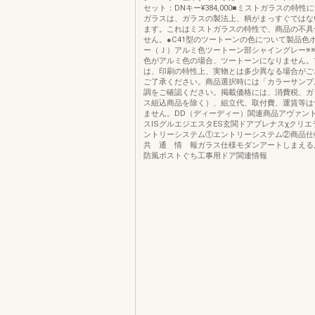
セット：DNキー¥384,000■ミストガラスの特性
ガラスは、ガラスの製法上、柄がまっすぐではな
ます。これはミストガラスの特性で、商品の不具
せん。●C41型のツートーンの色について製品色
ー（Ｊ）アルミ色ツートーン部シャイングレー※※
色がアルミ色の場合、ツートーンになりません。1
は、印刷の特性上、実物とは多少異なる場合がご
ご了承ください。商品選択時には「カラーサンプ
調をご確認ください。掲載価格には、消費税、ガ
ス組込商品を除く）、組立代、取付費、運賃等は
ません。DD（ディーディー）関連商品アヴァン
スISグルエジエスタES玄関ドアプレナスχクリエ
ントリーシステム①エントリーシステム②商品仕
共 通 情 報ガラス仕様モダンアートしまえる
防風ポストぐち工事用ドア関連情報