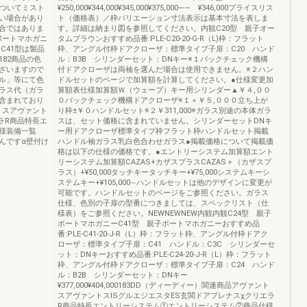
についてミスト
¥250,000¥344,000¥345,000¥375,000―― ¥346,000プライスリス
い場合があり
ト（価格表）／枠バリエーション寸法表示は基本寸法を表しま
合ではありま
す。詳細は納まり図を参照してください。内観C20型 親子オー
ポートマホガニ
タムブラウンおすすめ品番:PLE-C20-20-G-R（L)枠：フラット
C41型は製品
枠、アングル付枠ドアクローザ：標準タイプ子扉：C20 ハンド
82商品の色
ル：B3B シリンダーセット：DNキー※１バックチェック機構
ざいますので
付ドアクローザは両袖を選んだ場合は使用できません。※２ハン
ル」等にて色
ドルセットのページで加算額を計算してください。●仕様変更加
ラス代（ガラ
算額表仕様加算額Ｗ（ウェーブ）キー用シリンダー▲￥４,００
含まれており
０バックチェック機構ドアクローザ※１＋￥５,０００立ち上が
トスアヴァント
り枠±￥０ハンドルセット※２￥311,000※ガラス別途の本体ガラ
ラR商品特長エ
スは、セット価格に含まれていません。シリンダーセットDNキ
様装備一覧
ー用ドアクローザ標準タイプ枠フラット枠ハンドルセット掲載
んですα壁付け
ハンドル袖ガラス乳白色合わせガラス●掲載価格について掲載価
格は以下の仕様の価格です。●エントリーシステム加算額エント
リーシステム加算額CAZAS+カザスプラスCAZAS＋（カザスプ
ラス）+¥50,000タッチキータッチキー+¥75,000システムキーシ
ステムキー+¥105,000∼ハンドルセットは他のデザインに変更が
可能です。ハンドルセットのページをご参照ください。ガラス
仕様、色別の子扉の型番につきましては、スペックリスト（仕
様表）をご参照ください。NEWNEWNEW内観内観C24型 親子
ポートマホガニーC41型 親子ポートマホガニーおすすめ品
番:PLE-C41-20-J-R（L）枠：フラット枠、アングル付枠ドアク
ローザ：標準タイプ子扉：C41 ハンドル：C3C シリンダーセ
ット：DNキーおすすめ品番:PLE-C24-20-J-R（L）枠：フラット
枠、アングル付枠ドアクローザ：標準タイプ子扉：C24 ハンド
ル：B2B シリンダーセット：DNキー
¥377,000¥404,000183DD（ディーディー）関連商品アヴァント
スアヴァントスISグルエジエスタES玄関ドアプレナスχクリエラ
R商品特長エントリーシステム①エントリーシステム②商品仕様