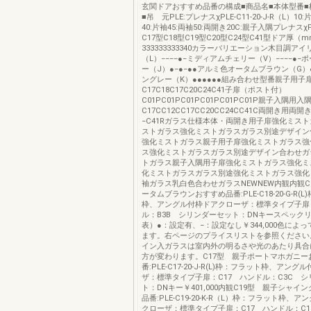
玄関ドアおすすめ品番の構成■商品名■本体型番■
■吊 元PLE:プレナスχPLE-C11-20-J-R（L）10
40:片袖45:両袖50:両開き20C:親子入隅プレナス
C17型C18型C19型C20型C24型C41型ドア厚（
333333333340カラーバリエーション木目調ア
（L）−−−−●−ミディアムチェリー（V）−−−−●−
ー（J）●−●−●●アルミ色オータムブラウン（G）●
ングレー（K）●●●●●●組み合わせ型番親子用子
C17C18C17C20C24C41子扉（ポスト付）
C01PC01PC01PC01PC01PC01P親子入隅用
C17CC12CC17CC20CC24CC41C両開き用両開
−C41Rガラス仕様本体・両開き用子扉強化ミス
ストガラス強化ミストガラスガラス別途デザイン
強化ミストガラス親子用子扉強化ミストガラス強
ス強化ミストガラスガラス別途デザイン合わせガ
トガラス親子入隅用子扉強化ミストガラス強化ミ
化ミストガラスガラス別途強化ミストガラス強化
袖ガラス乳白色合わせガラスNEWNEW内観内観C
ータムブラウンおすすめ品番:PLE-C18-20-G-R(
枠、アングル付枠ドアクローザ：標準タイプ子扉：
ル：B3B シリンダーセット：DNキースペック
表）●：設定有、−：設定なし￥344,000色によ
ます。右ページのプライスリストを参照ください。
イン入ガラスは室内外の明るさや光のあたり具合
方が変わります。C17型 親子ポートマホガニー
番:PLE-C17-20-J-R(L)枠：フラット枠、アン
ザ：標準タイプ子扉：C17 ハンドル：C3C 
ト：DNキー￥401,000内観C19型 親子シャイ
品番:PLE-C19-20-K-R（L）枠：フラット枠、
クローザ：標準タイプ子扉：C17 ハンドル：C