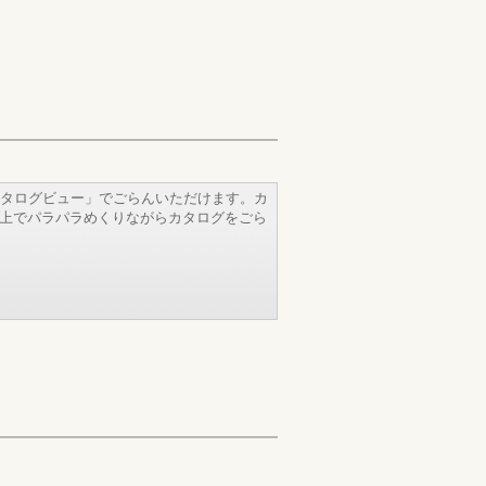
タログビュー」でごらんいただけます。カ
b上でパラパラめくりながらカタログをごら