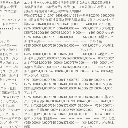
枠型番■本体色
エントリーシステム250寸法特注範囲210納まり図202選択部材
:片開き20:親子
有償品価格表198吊元表示右吊元（R）＜室外側＞左吊元（L）商
χPLE本体型番
品紹介−特長紹介178区分標準枠入隅用枠
mm）
W(㎜)8731,2401,2401,2401,6921,138本体型番102040455020C呼
イリッシュパイン
称片開き親子片袖両袖両開き親子入隅姿図C17型アングル付木目
ポートマホガニ
調¥294,000¥401,000¥389,000¥419,000―― ¥401,000アルミ色
●●●●●シャイ
¥276,000¥377,000¥371,000¥401,000―― ¥377,000アングル無木
扉
目調¥294,000¥401,000¥389,000¥419,000―― ¥401,000アルミ色
¥276,000¥377,000¥371,000¥401,000―― ¥377,000C20型アング
入隅用子扉
ル付木目調―― ―― ―― ―― ―― ―― アルミ色
き用子扉−−−−
¥235,000¥311,000¥330,000¥360,000―― ¥311,000アングル無木
トガラス強化ミ
目調―― ―― ―― ―― ―― ―― アルミ色
合わせガラス
¥235,000¥311,000¥330,000¥360,000―― ¥311,000C24型アング
化ミストガラ
ル付木目調¥273,000¥377,000¥368,000¥398,000―― ¥377,000ア
ラス強化ミス
ルミ色¥254,000¥354,000¥349,000¥379,000―― ¥354,000アング
ストガラス強
ル無木目調¥273,000¥377,000¥368,000¥398,000―― ¥377,000ア
ミストガラス
ルミ色¥254,000¥354,000¥349,000¥379,000―― ¥354,000C41型
18型 親子オ
アングル付木目調
L)枠：フラット
¥291,000¥404,000¥386,000¥416,000¥521,000¥404,000アルミ色
C18 ハンド
¥275,000¥382,000¥370,000¥400,000¥488,000¥382,000アングル
リスト（仕様
無木目調¥291,000¥404,000¥386,000¥416,000¥521,000¥404,000
って価格が異なり
アルミ色
NEW※1デザ
¥275,000¥382,000¥370,000¥400,000¥488,000¥382,000C19型アン
によって見え
グル付木目調¥304,000¥411,000¥399,000¥429,000―― ¥411,000
おすすめ品
アルミ色¥283,000¥384,000¥378,000¥408,000―― ¥384,000アン
グル付枠ドアクロー
グル無木目調¥304,000¥411,000¥399,000¥429,000―― ¥411,000
シリンダーセッ
アルミ色¥283,000¥384,000¥378,000¥408,000―― ¥384,000C18
ングレーおすすめ
型アングル付木目調―― ―― ―― ―― ―― ―― アルミ色
アングル付枠ドア
¥250,000¥344,000¥345,000¥375,000―― ¥346,000アングル無木
1C シリンダー
目調―― ―― ―― ―― ―― ―― アルミ色