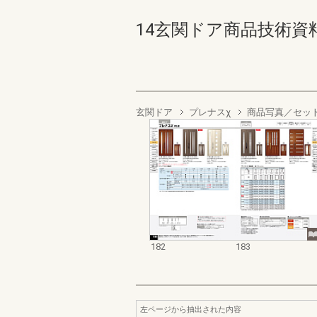
14玄関ドア商品技術資料集 1
玄関ドア
プレナスχ
商品写真／セッ
182
183
左ページから抽出された内容