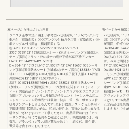
左ページから抽出された内容
右ページから抽出
ジエスタ基本寸法／納まり参考図k2仕様縮尺：1／6アングル付
k2仕様縮尺：1
巾木付（縦断面図）Ⓐ-Ⓐアングル付袖ガラス部（縦断面図）Ⓑ-
図）Ⓓ-Ⓓアング
Ⓑアングル付片開き（横断面図）Ⓒ-
断面図）Ⓕ-ⒻF628G
ⒸF628G12103A5173.52722291001514.5551760H：
Dw:864<813>44
2330135351521153透湿防水シート(別途)シーリング(別途)防水
(別途)透湿防水シ
テープ(別途)フラット枠の場合の縦枠下端5050下枠アンカー
Dw(SW):304〔
F628G12104AW:924W+58本体
す。<>内は両開
Dw:86444211513.51.640124.5501744212761156501533シーリ
17124.550F628
ング(別途)透湿防水シート(別途)防水テープ(別途)13.518.4FFA両
Dw:864442113.51
袖ABBBBDDA両開きACCA片開きADDA親子親子入隅AEEA片袖
ーリング(別途)透
ABBF628G12102B5173.527本体Dh：
w(W1):28130221
231710015714.55551760H：23301353521153透湿防水シート
シーリング(別途)
(別途)シーリング(別途)防水テープ(別途)玄関ドアDD（ディーデ
途)W+585015155
ィー）関連商品アヴァントスアヴァントスISグルエジエスタES
袖開口w(W1)：1
玄関ドアプレナスχクリエラR商品特長エントリーシステム①エ
アヴァントスアヴ
ントリーシステム②商品仕様装備一覧共 通 情 報ガラス仕
スχクリエラR商
様モダンアートしまえるんですα壁付け防風ポストぐち工事用ド
ム②商品仕様装備
ア関連情報150商品の色は、印刷の特性上、実物とは多少異なる
しまえるんですα
場合がございますのでご了承ください。商品選択時には「カラ
ーサンプル」等にて色調をご確認ください。掲載価格には、消
費税、ガラス代（ガラス組込商品を除く）、組立代、取付費、
運賃等は含まれておりません。