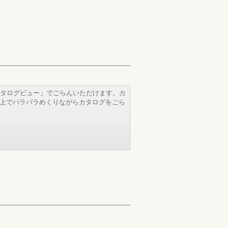
タログビュー」でごらんいただけます。カ
b上でパラパラめくりながらカタログをごら