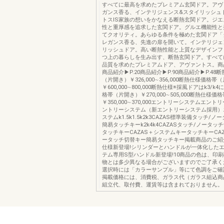
すべてに最高を求めたプレミアム玄関ドア。アヴ
ガンス香る、インテリジェンス&スタイリッシュ
トスIS家族の想いをかなえる断熱玄関ドア。ジ
性と重厚感を追求した玄関ドア。グルエ機能性と
てクオリティ。あらゆる条件を極めた玄関ドア「
レガンス香る、先進の扉を開いて。インテリジェ
リッシュドア。高い断熱性能と上質なデザインフ
つ上の暮らしを生み出す、断熱玄関ドア。すべて
品質を求めたプレミアムドア、アヴァントス。商品
商品紹介▶P.20商品紹介▶P.90商品紹介▶P.48
（片開き）￥326,000∼356,000断熱仕様価格帯
￥600,000∼800,000断熱仕様※採風ドアはk3/
格帯（片開き）￥270,000∼505,000断熱仕様
￥350,000∼370,000エントリーシステムエン
ントリーシステム（新エントリーシステム採用）
ステムk1.5k1.5k2k3CAZAS標準装備タッチ/
簡易タッチキーk2k4k4CAZASタッチ/ノータッ
タッチキーCAZAS＋システムキータッチキーCAZ
ータッチ切替キー簡易タッチキー掲載商品のご紹
仕様新登場!シリンダーとハンドルが一体化した
テム専用S型ハンドル新登場!10商品の色は、印
物とは多少異なる場合がございますのでご了承く
選択時には「カラーサンプル」等にて色調をご確
掲載価格には、消費税、ガラス代（ガラス組込商
組立代、取付費、運賃等は含まれておりません。