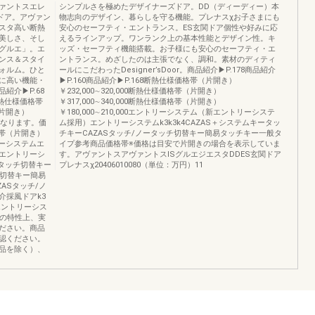
ァントスエレ
シンプルさを極めたデザイナーズドア。DD（ディーディー）本
ドア。アヴァン
物志向のデザイン、暮らしを守る機能。プレナスχお子さまにも
エスタ高い断熱
安心のセーフティ・エントランス。ES玄関ドア個性や好みに応
美しさ、そし
えるラインアップ。ワンランク上の基本性能とデザイン性。キ
グルエ」。エ
ッズ・セーフティ機能搭載。お子様にも安心のセーフティ・エ
ンス＆スタイ
ントランス。めざしたのは主張でなく、調和。素材のディティ
ォルム。ひと
ールにこだわったDesigner’sDoor。商品紹介▶P.178商品紹介
に高い機能・
▶P.160商品紹介▶P.168断熱仕様価格帯（片開き）
紹介▶P.68
￥232,000∼320,000断熱仕様価格帯（片開き）
断熱仕様価格帯
￥317,000∼340,000断熱仕様価格帯（片開き）
（片開き）
￥180,000∼210,000エントリーシステム（新エントリーシステ
k4になります。価
ム採用）エントリーシステムk3k3k4CAZAS＋システムキータッ
価格帯（片開き）
チキーCAZASタッチ/ノータッチ切替キー簡易タッチキー一般タ
トリーシステムエ
イプ参考商品価格帯※価格は目安で片開きの場合を表示していま
エントリーシ
す。アヴァントスアヴァントスISグルエジエスタDDES玄関ドア
ノータッチ切替キー
プレナスχ20406010080（単位：万円）11
チ切替キー簡易
ASタッチ/ノ
介採風ドアk3
エントリーシス
刷の特性上、実
ださい。商品
認ください。
品を除く）、