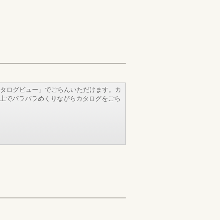
タログビュー」でごらんいただけます。カ
b上でパラパラめくりながらカタログをごら