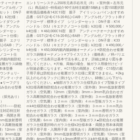
アンティークオー
エントリーシステム250吊元表示右吊元（R）＜室外側＞左吊元
A枠：アングル付／フ
（L）商品紹介−特長紹介90寸法特注範囲158納まり図150選択部
セット：DN子
材有償品価格表142C15型 親子 アイリッシュパインおすすめ
様）k2仕様：
品番：GST-(2/4)-C15-20-R(L)-CA枠：アングル付／フラット枠ド
 ハンドダウンチ
アクローザ：標準タイプ シリンダーセット：DN子扉：K14
-CC枠：アングル
ハンドル：D3J（キエテクノコート仕様）k2仕様：￥500,000／
ンダーセッ
k4仕様：￥460,000C16型 親子 アンティークオークおすすめ
ノコート仕様）
品番：GST-(2/4)-C16-20-R(L)-BA枠：アングル付／フラット枠ド
型 親子 エクリ
アクローザ：標準タイプ シリンダーセット：DN子扉：K33
(L)-EA枠：アン
ハンドル：D3J（キエテクノコート仕様）k2仕様：￥490,000／
シリンダーセ
k4仕様：￥450,000内観内観鋳物オーナメント※防犯合わせ複層
クノコート仕
ガラス鋳物オーナメント※プライスリスト（価格表）／枠バリエ
内観内観内観防犯
ーション寸法表示は基本寸法を表します。詳細は納まり図を参
複層ガラス鋳物
照してください。※片袖、両袖の場合、袖ガラス用後付けビ−ド
本体型番
が別途必要になります。※C11型の両開き、C14型・C15型の親
ダウンチェリ−
子用子扉は防犯合わせ複層ガラス仕様に変更できません。※2kg
●アンティ−クオ
以上のものをフックに掛けないでください。鋳物にぶら下がら
●●リーフグリ
ないでください。●袖部ガラスガラス仕様乳白タイプ型板タイプ
●組み合わせ型番
k2仕様高断熱防犯合わせ複層ガラス（室外側）3mm低放射透明
ガラス（空気層）12mm（室内側）3mm＋3mm乳白合わせガ
子扉（採光あり）
ラス高断熱防犯合わせ複層ガラス（室外側）３ｍｍ低放射透明
し）
ガラス（空気層）１２ｍｍ（室内側）４ｍｍ型板ガラス＋３ｍ
C11−−−−防犯
ｍk4仕様防犯合わせ複層ガラス（室外側）３ｍｍ＋３ｍｍ乳白
特注対応特注対
合わせガラス（空気層）６ｍｍ（室内側）３ｍｍ透明ガラス防
本体・両開き用
犯合わせ複層ガラス（室外側）３ｍｍ＋３ｍｍ合わせガラス
mm低放射透明
（空気層）6ｍｍ（室内側）４ｍｍ型板ガラス●防犯合わせ複層
ラス高断熱複層
ガラス仕様選択時のガラス仕様k2仕様本体・両開き用本体両開
）12mm（室
き用子扉子扉・入隅用子扉（採光あり）高断熱防犯合わせ複層
側）3mm低放
ガラス（室外側）3mm低放射透明ガラス（空気層）12mm（室
型板ガラス高断
内側）4mm型板ガラス+3mm透明ガラスk4仕様本体・両開き用