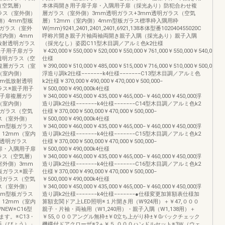
（空気層）
本体両開き用子扉子扉・入隅用子扉（採光あり）防犯合わせ複
ラス（室外側）
層ガラス（室外側）3mm透明ガラス+3mm透明ガラス（空気
側）4mm型板
層）12mm（室内側）4mm型板ガラス標準枠入隅用枠
ガラス（室外
W(mm)9241,2401,2401,2401,6921,138本体型番102040455020C
室内側）4mm
呼称片開き親子片袖両袖両開き親子入隅（採光あり）親子入隅
放射透明ガラス
（採光なし）姿図C11型木目調／アルミ色k2仕様
親子用子扉ガラ
￥420,000￥550,000￥520,000￥550,000￥761,000￥550,000￥540,000k4
透明ガラス（空
仕様
複層ガラス（室
￥390,000￥510,000￥485,000￥515,000￥716,000￥510,000￥500,000
（室内側）
浮造り調k2仕様−−−−−−−k4仕様−−−−−−−C13型木目調／アルミ色
mm低放射透明
k2仕様￥370,000￥490,000￥470,000￥500,000−
ラス※親子用子
￥500,000￥490,000k4仕様
用子扉複層ガラ
￥340,000￥450,000￥435,000￥465,000−￥460,000￥450,000浮
（室内側）
造り調k2仕様−−−−−−−k4仕様−−−−−−−C14型木目調／アルミ色k2
明ガラス（空気
仕様￥370,000￥500,000￥470,000￥500,000−
ス（室外側）
￥500,000￥490,000k4仕様
mm型板ガラス
￥340,000￥460,000￥435,000￥465,000−￥460,000￥450,000浮
12mm（室内
造り調k2仕様−−−−−−−k4仕様−−−−−−−C15型木目調／アルミ色k2
m透明ガラス
仕様￥370,000￥500,000￥470,000￥500,000−
扉・入隅用子扉
￥500,000￥490,000k4仕様
ラス（空気層）
￥340,000￥460,000￥435,000￥465,000−￥460,000￥450,000浮
室外側）3mm
造り調k2仕様−−−−−−−k4仕様−−−−−−−C16型木目調／アルミ色k2
板ガラス※親子
仕様￥370,000￥490,000￥470,000￥500,000−
明ガラス（空気
￥500,000￥490,000k4仕様
ス（室外側）
￥340,000￥450,000￥435,000￥465,000−￥460,000￥450,000浮
mm型板ガラス
造り調k2仕様−−−−−−−k4仕様−−−−−−−●仕様変更加算額表仕様加
12mm（室内
算額玄関ドア上LED照明※１片開き用（W924用）＋￥47,０００
EW※C16型
親子・片袖・両袖用（W1,240用）・親子入隅（W1,138用）＋
す。※C13・
￥55,０００アングル無枠±￥0立ち上がり枠±￥0バックチェック
「鋲（びょう）」
機構付ドアクローザ※2＋￥５,０００ハンドルセット※3Ｗ（ウェ