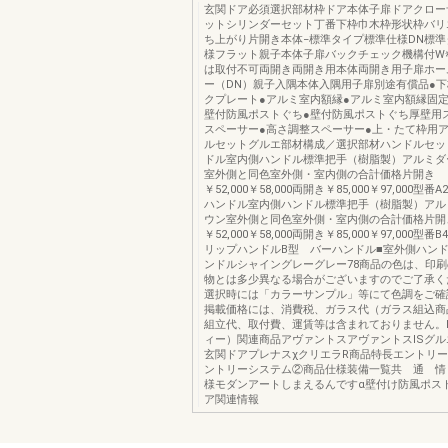
玄関ドア必須選択部材枠ドア本体子扉ドアクロー
ットシリンダーセット丁番下枠巾木枠形状枠バリ
ち上がり片開き本体−標準タイプ標準仕様DN標
様フラット親子本体子扉バックチェック機構付W
は取付不可両開き両開き用本体両開き用子扉ホー
ー（DN）親子入隅本体入隅用子扉別途有償品●
クプレート●アルミ室内額縁●アルミ室内額縁固定
壁付防風ポストぐち●壁付防風ポストぐち厚壁用ス
スペーサー●高さ調整スペーサー●上・たて枠用
ルセットグルエ部材構成／選択部材ハンドルセッ
ドル室内側ハンドル標準把手（樹脂製）アルミダ
室外側と同色室外側・室内側の合計価格片開き
￥52,000￥58,000両開き￥85,000￥97,000型番
ハンドル室内側ハンドル標準把手（樹脂製）アル
ウン室外側と同色室外側・室内側の合計価格片開
￥52,000￥58,000両開き￥85,000￥97,000型番
リップハンドルB型 バーハンドル■室外側ハンド
ンドルシャイングレーグレー78商品の色は、印
物とは多少異なる場合がございますのでご了承く
選択時には「カラーサンプル」等にて色調をご確
掲載価格には、消費税、ガラス代（ガラス組込商
組立代、取付費、運賃等は含まれておりません。
ィー）関連商品アヴァントスアヴァントスISグル
玄関ドアプレナスχクリエラR商品特長エントリ
ントリーシステム②商品仕様装備一覧共 通 情
様モダンアートしまえるんですα壁付け防風ポス
ア関連情報