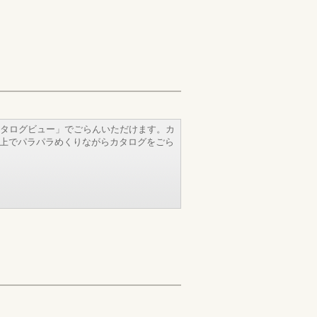
タログビュー」でごらんいただけます。カ
b上でパラパラめくりながらカタログをごら