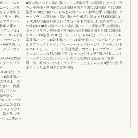
ザハンドルセ
■室内側ハンドル室内側ハンドル標準把手（樹脂製）ダークブラ
エーション立
ウン室外側・室内側の合計価格片開き￥38,000両開き￥70,000
準タイプ標準仕
型番G2J■室内側ハンドル室内側ハンドル標準把手（樹脂製）ダ
※フラット枠に
ークブラウン室外側・室内側の合計価格片開き￥38,000両開き
ムマスターキ
￥70,000型番室外側グレイスゴールドの場合E1J室外側ブラック
下枠巾木用キッ
の場合E3J■室内側ハンドル室内側ハンドル標準把手（樹脂製）
用アングル●
ダークブラウン室外側・室内側の合計価格片開き￥38,000両開
ペーサ−●丁番
き￥70,000型番D2JD型 ムーンハンドルG型 バーハンドル■
アンカーハンド
室外側ハンドル■室外側ハンドル■室外側ハンドルグレイスゴー
ト■室内側ハン
ルドブラックシャイングレーシャイングレーE型 アーチハンド
ークブラウン
ル79DD（ディーディー）関連商品アヴァントスアヴァントスIS
グルエジエスタES玄関ドアプレナスχクリエラR商品特長エント
A2JA2A■室内側
リーシステム①エントリーシステム②商品仕様装備一覧共
ミダークブラ
通 情 報ガラス仕様モダンアートしまえるんですα壁付け防風
き
ポストぐち工事用ドア関連情報
B4JB4BA型 グ
ル■室外側ハ
刷の特性上、実
ださい。商品
認ください。
品を除く）、
DD（ディーデ
エジエスタES
ーシステム①エ
 報ガラス仕
トぐち工事用ド