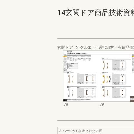
14玄関ドア商品技術資料集 7
玄関ドア
グルエ
選択部材・有償品価
78
79
左ページから抽出された内容