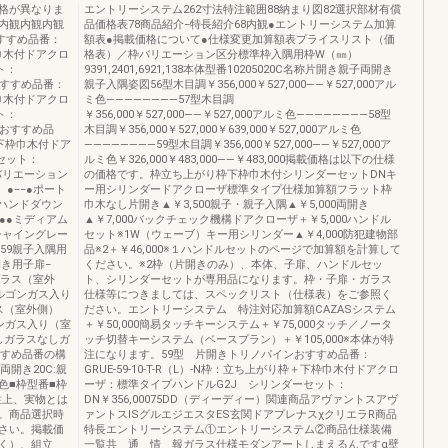
格が異なりま
エントリーシステム262寸法特注範囲88納まり図82選択部材有償
内観内観内観
品価格表78商品紹介−特長紹介68内観●エントリーシステム加算
すすめ品番：
額表●掲載価格について●仕様変更加算額表プライスリスト（価
下枠巾木付ドアクロ
格表）／枠バリエーション区分標準枠入隅用枠W（㎜）
ト：
9391,2401,6921,138本体型番10205020C名称片開き親子両開き
おすすめ品番：
親子入隅姿図56型木目調￥356,000￥527,000――￥527,000アル
下枠巾木付ドアクロ
ミ色――――――――57型木目調
ト：
￥356,000￥527,000――￥527,000アルミ色――――――――58型
ーおすすめ品
木目調￥356,000￥527,000￥639,000￥527,000アルミ色
枠＋下枠巾木付ドア
――――――――59型木目調￥356,000￥527,000――￥527,000ア
セット：
ルミ色￥326,000￥483,000――￥483,000掲載価格は以下の仕様
ーバリエーション
の価格です。枠立ち上がり枠下枠巾木付シリンダーセットDNキ
●−−●ポート
ー用シリンダードアクローザ標準タイプ仕様加算額フラット枠
●ハンドダウン
巾木なし片開き▲￥3,500親子・親子入隅▲￥5,000両開き
●●ミディアム
▲￥7,000バックチェック機構ドアクローザ＋￥5,000ハンドル
●シャイングレー
セット※1W（ウェーブ）キー用シリンダー▲￥4,000防犯建物部
859親子入隅用
品※2＋￥46,000※１ハンドルセットのページで加算額を計算して
開き用子扉−
ください。※2枠（片開きのみ）、本体、子扉、ハンドルセッ
ガラス（室外
ト、シリンダーセットが専用品になります。枠・子扉・ガラス
ルゴンガス入り
仕様等につきましては、スペックリスト（仕様表）をご参照く
ス（室外側）
ださい。エントリーシステム 特注対応加算額CAZASシステム
ンガス入り（室
＋￥50,000簡易タッチキーシステム＋￥75,000タッチ／ノータ
しガラスなしガ
ッチ切替キーシステム（ベースプラン）＋￥105,000※本体が特
すすめ品番の構
注になります。59型 片開きトリノパインおすすめ品番：
0:両開き20C:親
GRUE-59-10-T-R（L）-N枠：立ち上がり枠＋下枠巾木付ドアクロ
色■枠型番■枠
ーザ：標準タイプハンドルG2J シリンダーセット：
性上、実物とは
DN￥356,00075DD（ディーディー）関連商品アヴァントスアヴ
。商品選択時
ァントスISグルエジエスタES玄関ドアプレナスχクリエラR商品
さい。掲載価
特長エントリーシステム①エントリーシステム②商品仕様装備
く）、組立
一覧共 通 情 報ガラス仕様モダンアートしまえるんですα壁