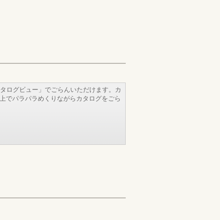
タログビュー」でごらんいただけます。カ
b上でパラパラめくりながらカタログをごら