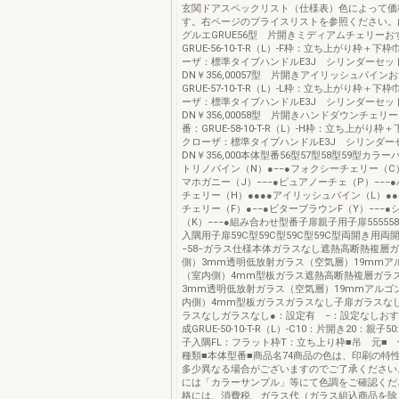
玄関ドアスペックリスト（仕様表）色によって価
す。右ページのプライスリストを参照ください。
グルエGRUE56型 片開きミディアムチェリーお
GRUE-56-10-T-R（L）-F枠：立ち上がり枠＋
ーザ：標準タイプハンドルE3J シリンダーセッ
DN￥356,00057型 片開きアイリッシュパイン
GRUE-57-10-T-R（L）-L枠：立ち上がり枠＋
ーザ：標準タイプハンドルE3J シリンダーセッ
DN￥356,00058型 片開きハンドダウンチェリ
番：GRUE-58-10-T-R（L）-H枠：立ち上がり
クローザ：標準タイプハンドルE3J シリンダー
DN￥356,000本体型番56型57型58型59型カラ
トリノパイン（N）●−−●フォクシーチェリー（C）
マホガニー（J）−−−●ピュアノーチェ（P）−−−
チェリー（H）●●●●アイリッシュパイン（L）●●
チェリー（F）●−−●ビターブラウンF（Y）−−−
（K）−−−●組み合わせ型番子扉親子用子扉55555
入隅用子扉59C型59C型59C型59C型両開き用両
−58−ガラス仕様本体ガラスなし遮熱高断熱複層
側）3mm透明低放射ガラス（空気層）19mmア
（室内側）4mm型板ガラス遮熱高断熱複層ガラ
3mm透明低放射ガラス（空気層）19mmアルゴ
内側）4mm型板ガラスガラスなし子扉ガラスな
ラスなしガラスなし●：設定有 −：設定なしお
成GRUE-50-10-T-R（L）-C10：片開き20：親子5
子入隅FL：フラット枠T：立ち上り枠■吊 元■ 
種類■本体型番■商品名74商品の色は、印刷の特
多少異なる場合がございますのでご了承ください
には「カラーサンプル」等にて色調をご確認くだ
格には、消費税、ガラス代（ガラス組込商品を除