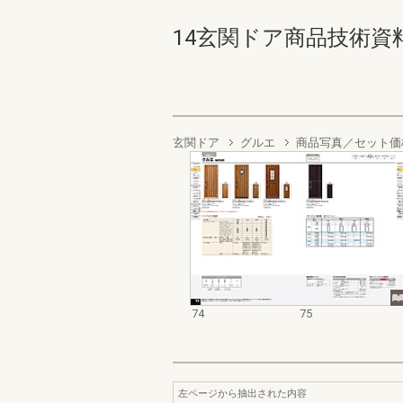
14玄関ドア商品技術資料集 7
玄関ドア
グルエ
商品写真／セット価
74
75
左ページから抽出された内容