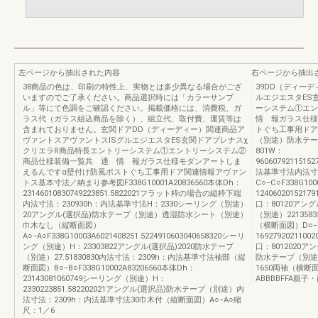
左ページから抽出された内容
右ページから抽出
38商品の色は、印刷の特性上、実物とは多少異なる場合がござ
39DD（ディー
いますのでご了承ください。商品選択時には「カラーサンプ
ルエジエスタES
ル」等にて色調をご確認ください。掲載価格には、消費税、ガ
ーシステム①エ
ラス代（ガラス組込商品を除く）、組立代、取付費、運賃等は
情 報ガラス仕様
含まれておりません。玄関ドアDD（ディーディー）関連商品ア
トぐち工事用ドア
ヴァントスアヴァントスISグルエジエスタES玄関ドアプレナスχ
（別途）防水テープ
クリエラR商品特長エントリーシステム①エントリーシステム②
801W：
商品仕様装備一覧共 通 情 報ガラス仕様モダンアートしま
96060792115152
えるんですα壁付け防風ポストぐち工事用ドア関連情報アヴァン
法基準寸法内法寸法
トス基本寸法／納まり参考図F338G10001A20836560本体Dh：
C○−C○F338G10
23146010830749223851.5822021フラット枠の場合の縦枠下端
12406020152179
内法寸法：230930h：内法基準寸法H：2330シーリング（別途）
口：80120アン
20アングル(選択品)防水テープ（別途）透湿防水シート（別途）
（別途）221358
巾木なし（縦断面図）
（横断面図）D○−D
A○−A○F338G10003A6021408251.5224910603040658320シーリ
16927920211002
ング（別途）H：23303822アングル(選択品)2020防水テープ
口：8012020ア
（別途）27.51830830内法寸法：2309h：内法基準寸法袖部（縦
防水テープ（別途）
断面図）B○−B○F338G10002A83206560本体Dh：
1650両袖（横断面
23143081060749シーリング（別途）H：
ABBBBFFA親子
2330223851.582202021アングル(選択品)防水テープ（別途）内
法寸法：2309h：内法基準寸法30巾木付（縦断面図）A○−A○縮
尺：1／6