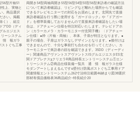
型56型片袖51
両開き54型両袖両開き55型56型54型55型56型来訪者の確認方法
の特性上、実物と
について来訪者確認は、リビングなど離れた場所からでも確認
い。商品選択
できるテレビモニターでの対応をお奨めします。玄関先で直接
ださい。掲載
来訪者確認を行う際に使用する『ガードロック』や『ドアガー
除く）、組立
ド』を標準装備しておりませんので直接来訪者確認をしたい場
ドアDD（ディ
合は、ドアチェーン仕様を特注対応いたします。テレビドアホ
Sグルエジエス
ン（カラーカメラ・カラーモニター付玄関子機）〈ドアチェー
トリーシステム
ン仕様〉●枠（片袖・両袖）、本体、子扉が特注となります。●
 情 報ガラ
親子の場合、子扉はガラスなしデザインとなります。●後付けは
ポストぐち工事
できませんので、十分な事前打ち合わせを行ってください。カ
ラーモニターで来訪者の顔を確認できます。35DD（ディーディ
ー）関連商品アヴァントスアヴァントスISグルエジエスタES玄
関ドアプレナスχクリエラR商品特長エントリーシステム①エン
トリーシステム②商品仕様装備一覧共 通 情 報ガラス仕様
モダンアートしまえるんですα壁付け防風ポストぐち工事用ドア
関連情報エントリーシステム262寸法特注範囲46納まり図38選択
部材有償品価格表36商品紹介−特長紹介20