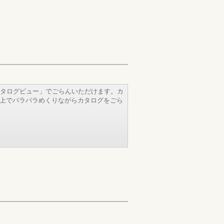
タログビュー」でごらんいただけます。カ
b上でパラパラめくりながらカタログをごら