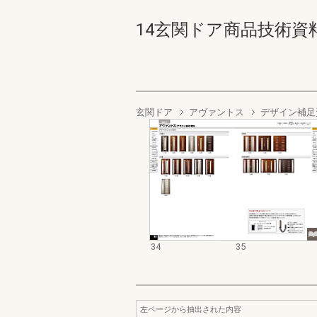
14玄関ドア商品技術資料集 3
玄関ドア
アヴァントス
デザイン補足
34
35
左ページから抽出された内容