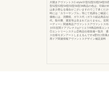
片開きアヴァントスC-style51型52型53型54型55
型52型53型54型55型56型34商品の色は、印刷
は多少異なる場合がございますのでご了承くださ
時には「カラーサンプル」等にて色調をご確認く
価格には、消費税、ガラス代（ガラス組込商品を
代、取付費、運賃等は含まれておりません。玄関
ーディー）関連商品アヴァントスアヴァントスI
タES玄関ドアプレナスχクリエラR商品特長エン
①エントリーシステム②商品仕様装備一覧共 通
ス仕様モダンアートしまえるんですα壁付け防風
用ドア関連情報アヴァントスデザイン補足資料