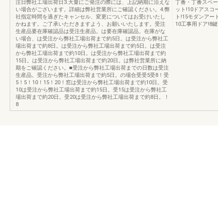
注日弊社工場出荷日3.大量にご発注の際には、上記納期に沿えな
丁番・丁番スペー
い場合がございます。詳細は弊社営業所にご確認ください。4.弊
ット!10ドアスコ
社指定時間を過ぎたキャンセル、変更についてはお受けいたし
ト!15モダンア
かねます。ご了承いただきますよう、お願いいたします。受注
10工事用ドア!8
生産品要在庫確認品は受注生産品。は要在庫確認品。在庫がな
い場合、は受注から弊社工場出荷まで約5日。は受注から弊社工
場出荷まで約8日。は受注から弊社工場出荷まで約5日。は受注
から弊社工場出荷まで約10日。は受注から弊社工場出荷まで約
15日。は受注から弊社工場出荷まで約20日。は弊社営業所に納
期をご確認ください。■受注から弊社工場出荷までの日数は受注
生産品。受注から弊社工場出荷まで約5日。の場合受受5受8！受
5！5！10！15！20！窓は受注から弊社工場出荷まで約10日。受
10は受注から弊社工場出荷まで約15日。受15は受注から弊社工
場出荷まで約20日。受20は受注から弊社工場出荷まで約8日。！
8