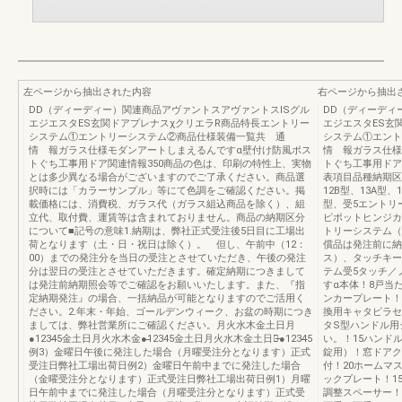
左ページから抽出された内容
右ページから抽出
DD（ディーディー）関連商品アヴァントスアヴァントスISグル
DD（ディーディ
エジエスタES玄関ドアプレナスχクリエラR商品特長エントリー
エジエスタES玄
システム①エントリーシステム②商品仕様装備一覧共 通
システム①エン
情 報ガラス仕様モダンアートしまえるんですα壁付け防風ポス
情 報ガラス仕様
トぐち工事用ドア関連情報350商品の色は、印刷の特性上、実物
トぐち工事用ドア
とは多少異なる場合がございますのでご了承ください。商品選
表項目品種納期区分
択時には「カラーサンプル」等にて色調をご確認ください。掲
12B型、13A型、
載価格には、消費税、ガラス代（ガラス組込商品を除く）、組
型、受5エントリ
立代、取付費、運賃等は含まれておりません。商品の納期区分
ピポットヒンジカ
について■記号の意味1.納期は、弊社正式受注後5日目に工場出
トリーシステム（
荷となります（土・日・祝日は除く）。 但し、午前中（12：
償品は発注前に納
00）までの発注分を当日の受注とさせていただき、午後の発注
ス）、タッチキー
分は翌日の受注とさせていただきます。確定納期につきまして
テム受5タッチ／
は発注前納期照会等でご確認をお願いいたします。また、『指
すα本体！8戸当
定納期発注』の場合、一括納品が可能となりますのでご活用く
ンカープレート！
ださい。2.年末・年始、ゴールデンウィーク、お盆の時期につき
換用キャタピラセ
ましては、弊社営業所にご確認ください。月火水木金土日月
タS型ハンドル用
●1234̶̶5金土日月火水木金●̶̶12345金土日月火水木金土日月̶̶●1234̶̶5
い。！15ハンド
例3）金曜日午後に発注した場合（月曜受注分となります）正式
錠用）！窓ドアク
受注日弊社工場出荷日例2）金曜日午前中までに発注した場合
付！20ホームマ
（金曜受注分となります）正式受注日弊社工場出荷日例1）月曜
ックプレート！1
日午前中までに発注した場合（月曜受注分となります）正式受
調整スペーサー！