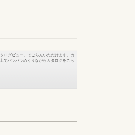
タログビュー」でごらんいただけます。カ
b上でパラパラめくりながらカタログをごら