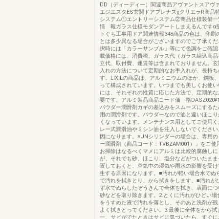
DD（ディーディー）関連商品アヴァントスアヴァ
エジエスタES玄関ドアプレナスχクリエラR商品
システム①エントリーシステム②商品仕様装備
情 報ガラス仕様モダンアートしまえるんですα
トぐち工事用ドア関連情報348商品の色は、印刷
とは多少異なる場合がございますのでご了承くだ
択時には「カラーサンプル」等にて色調をご確認
載価格には、消費税、ガラス代（ガラス組込商品
立代、取付費、運賃等は含まれておりません。玄
入れの方法について定期的なお手入れが、長持ち
す。LIXILの商品は、アルミニウムのほか、鋼板
って構成されています。いつまでも美しくお使い
には、それぞれの性質に応じた方法で、定期的な
要です。アルミ製品商品コード価 格DASZ020¥1,
パウダー潤滑剤カギの差込みをスムーズにするた
用の潤滑剤です。パウダーなので油と違いほこり
くなっています。メンテナンス用としてご使用く
レー式潤滑油やミシン油を注入しないでください
因になります。※JNシリンダーの場合は、専用
ー潤滑剤（商品コード：TVBZAM001）」をご使
お掃除はなるべくマメにアルミは比較的腐蝕しに
が、それでも砂、ほこり、塩分などがついたまま
置しておくと、空気中の湿気や雨水の影響を受け
生する原因になります。■汚れが軽い場合水でぬ
で汚れを拭きとり、から拭きをします。■汚れがひ
ず水でぬらしたぞうきんで全体を拭き、表面につ
砂などを取り除きます。2.とくに汚れがひどい場
をうすめた液で汚れを落とし、そのあと洗剤が残
よく拭きとってください。3.最後に全体をから拭
一、サビがでたときはサビに気づいたら、すぐに