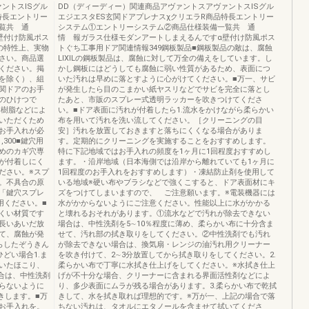
ントスISグル
DD（ディーディー）関連商品アヴァントスアヴァントスISグル
特長エントリー
エジエスタES玄関ドアプレナスχクリエラR商品特長エントリー
一覧共 通
システム①エントリーシステム②商品仕様装備一覧共 通
壁付け防風ポス
情 報ガラス仕様モダンアートしまえるんですα壁付け防風ポス
の特性上、実物
トぐち工事用ドア関連情報349鋼板製品■鋼板製品の敵は、腐蝕
さい。商品選
LIXILの鋼板製品は、腐蝕に対して万全の備えをしています。し
ください。掲
かし鋼板にはどうしても腐蝕に弱い性質があるため、表面につ
を除く）、組
いた汚れは早めに落とすように心がけてください。■万一、サビ
関ドアのお手
が発生したら目のこまかい紙ヤスリなどでサビを完全に落とし
のひけつで
たあと、市販のスプレー式透明ラッカーを吹きつけてくださ
、樹脂などによ
い。■ドア表面に汚れが付着したら1.流水をかけながら柔らかい
いただくため
布を用いて汚れを洗い流してください。［クリーニングの目
お手入れが必
安］汚れを放置しておきますと落ちにくくなる場合がありま
300■鍵穴用
す。定期的にクリーニングを実施することをおすすめします。
めのカギ穴専
特に下記地域ではお手入れの頻度を1ヶ月に1回程度おすすめし
が付着しにく
ます。・沿岸地域（日本海側では沿岸から離れていても1ヶ月に
ださい。※スプ
1回程度のお手入れをおすすめします）・凍結防止剤を使用して
。不具合の原
いる地域※硬い布やブラシなどで強くこすると、ドア表面材にキ
の「鍵穴スプレ
ズをつけてしまいますので、 ご注意願います。※電装機器には
用ください。■
水がかからないようにご注意ください。性能以上に水がかかる
くい材質です
と壊れるおそれがあります。①流水などで汚れが除去できない
長いあいだ放
場合は、中性洗剤を5∼10％程度に薄め、柔らかい布に十分含ま
て、腐蝕が発
せて、汚れ部の拭き取りをしてください。②中性洗剤でも汚れ
らしたぞうきん
が除去できない場合は、換気扇・レンジの油汚れ用クリーナー
どい場合1.ま
を吹き付けて、2∼3分放置してから拭き取りをしてください。2.
いたほこり、
柔らかい布で丁寧に水拭き仕上げをしてください。※水拭き仕上
合は、中性洗剤
げが不十分な場合、クリーナーに含まれる界面活性剤などによ
らないように
り、多少表面にムラが残る場合があります。3.柔らかい布で乾拭
きします。■万
きして、水を拭き取れば理想的です。※万が一、上記の場合で落
お手入れを。
ちない汚れは、タオルにエタノールを含ませて拭いてくださ