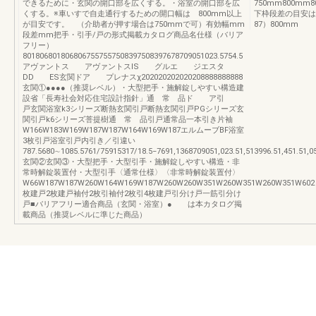
できるために・玄関の開口部を広くする。・浴室の開口部を広
750mm800m
くする。※車いすで自走通行するための開口幅は 800mm以上
下枠段差の目安は3
が目安です。 （介助者が押す場合は750mmで可）有効幅mm
87）800mm
段差mm把手・引手/戸の形式掲載カタログ商品名仕様（バリア
フリー）
8018068018068067557557508397508397678709051023.5754.5
アヴァントス アヴァントスIS グルエ ジエスタ
DD ES玄関ドア プレナスχ202020202020208888888888
玄関①●●●●（推奨レベル）・大型把手・施解錠しやすい構造建
設省「長寿社会対応住宅設計指針」通 常 品ド ア引
戸玄関浴室k3シリーズ断熱玄関引戸断熱玄関引戸PGシリーズ玄
関引戸k6シリーズ菩提樹通 常 品引戸通常品一本引き片袖
W166W183W169W187W187W164W169W187エルムーブBF浴室
3枚引戸浴室引戸内引き／引違い
787.5680∼1085.5761/75915317/18.5−7691,1368709051,023.51,513996.51,451.51,052
玄関②玄関③・大型把手・大型引手・施解錠しやすい構造・非
常時解錠装置付・大型引手〈通常仕様〉〈非常時解錠装置付〉
W66W187W187W260W164W169W187W260W260W351W260W351W260W351W602
枚建戸2枚建戸袖付2枚引袖付2枚引4枚建戸引分け戸一筋引分け
戸■バリアフリー適合商品（玄関・浴室）● は本カタログ掲
載商品（推奨レベルに準じた商品）