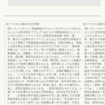
左ページから抽出された内容
右ページから抽出
DD（ディーディー）関連商品アヴァントスアヴァントスISグル
DD（ディーディ
エジエスタES玄関ドアプレナスχクリエラR商品特長エントリー
エジエスタES玄
システム①エントリーシステム②商品仕様装備一覧共 通
システム①エン
情 報ガラス仕様モダンアートしまえるんですα壁付け防風ポス
情 報ガラス仕様
トぐち工事用ドア関連情報326商品の色は、印刷の特性上、実物
トぐち工事用ドア
とは多少異なる場合がございますのでご了承ください。商品選
に進む視力の低下
択時には「カラーサンプル」等にて色調をご確認ください。掲
造。 （鍵穴が分
載価格には、消費税、ガラス代（ガラス組込商品を除く）、組
錠できる遠隔操作
立代、取付費、運賃等は含まれておりません。バリアフリー適
通して快適に過ご
合商品について■バリアフリー住宅「開口部」のポイント加齢や
る断熱商品。・結
疾患などで身体の機能が衰えた人も、健常者にとっても大変住
すさPOINT5
みやすい住宅を「バリアフリー住宅」といいます。住宅のプラ
枠）ドア下枠∼土
ンニングに際しては、間取りやデザイン、設備の機能などとと
段差戸の形式750
もに、「いつまでも安全で暮らしやすい家」を考えておく必要
以下［3mm以下
があります。開口部において、主に考慮しておきたいポイント
上20mm以下［
は次の5点です。POINT1気くばりPOINT2安 全POINT3使いや
の救助に支障のな
すさ下枠段差の解消つまずき（転倒）防止、車いすの通行のた
定なし（参考）開
めに・玄関の段差を小さくする。・浴室の段差を小さくする。※
いて●［ ］は推
車いすで自走通行するための下枠段差は 3mm以下が目安で
室部位建設省「長
す。 （介助者が押す場合は20mmで可）楽に簡単にできる開
効開口幅につい
閉操作握力が衰えても開閉しやすくするために・手を掛けやす
750mm以上で
い大型ハンドル（把手）広い有効開口車いすでの通行、介添え
安は 800mm