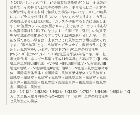
を2枚使用したものです。●“金属製熱遮断構造”とは、金属製の
建具で、その枠または框等の中間部を、ポリ塩化ビニール材等
の断熱性を有する材料で接続した構造のものです。※1この建具
には、ガラスを併用するものとしないものがあります。ガラス
の熱貫流率または仕様欄は、ガラスを併用するものに適用しま
す。※2複層ガラスの空気層が10㎜以上であれば、ガラス中心部
の熱貫流率は3.01以下になります。玄関ドア（引戸）の熱貫流
率が地域別の性能をクリアしていれば問題ありませんが、 性
能を満たさない場合は、上表のように風除室の併用を認められ
ます。“複風除室”とは、風除室のガラス全てに複層ガラスを使
用した風除室をいいます。玄関ドア(引戸)単体の熱貫流率
{W/(㎡･K)}[]はkcal/(㎡･h･℃)地域区分平成4年省エネルギー基
準次世代省エネルギー基準（平成11年基準）2.33以下[2.0]Ⅰ∼Ⅴ地
域単体単体Ⅰ地域Ⅱ地域Ⅲ∼Ⅴ地域Ⅰ∼Ⅱ地域Ⅲ地域Ⅳ・Ⅴ地域Ⅰ地域Ⅱ
地域Ⅲ地域Ⅳ・Ⅴ地域Ⅰ地域Ⅱ地域Ⅲ地域Ⅳ・Ⅴ地域＋風除室単体単
体＋風除室単体単体＋複風除室＋風除室単体単体＋複風除室＋
風除室＋風除室＋風除室＋風除室＋風除室単体＋風除室＋風除
室単体＋複風除室＋複風除室＋風除室単体＋複風除室＋複風除
室＋風除室＋風除室
2.34∼2.91[2.1∼2.5]2.92∼3.49[2.6∼3.0]3.50∼4.07[3.1∼3.5]4.08∼4.65[3.6∼4.0]
ガラス単板入建具同等のもの■玄関ドア（引戸）単体の熱貫流率
と風除室との構成