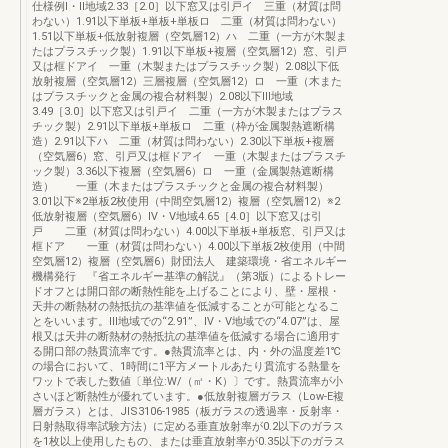
仕様例Ⅰ・Ⅱ地域2.33［2.0］以下窓又は引戸イ 三重（材質は問
わない）1.91以下単板+単板+単板ロ 二重（材質は問わない）
1.51以下単板+低放射複層（空気層12）ハ 二重（一方が木製ま
たはプラスチック製）1.91以下単板+複層（空気層12）窓、引戸
又は框ドアイ 一重（木製またはプラスチック製）2.08以下低
放射複層（空気層12）三層複層（空気層12）ロ 一重（木また
はプラスチックと金属の複合材料製）2.08以下Ⅲ地域
3.49［3.0］以下窓又は引戸イ 二重（一方が木製またはプラス
チック製）2.91以下単板+単板ロ 二重（枠が金属製熱遮断構
造）2.91以下ハ 二重（材質は問わない）2.30以下単板+複層
（空気層6）窓、引戸又は框ドアイ 一重（木製またはプラスチ
ック製）3.36以下複層（空気層6）ロ 一重（金属製熱遮断構
造） 一重（木またはプラスチックと金属の複合材料製）
3.01以下※2単板2枚使用（中間空気層12）複層（空気層12）※2
低放射複層（空気層6）Ⅳ・Ⅴ地域4.65［4.0］以下窓又は引
戸 二重（材質は問わない）4.00以下単板+単板窓、引戸又は
框ドア 一重（材質は問わない）4.00以下単板2枚使用（中間
空気層12）複層（空気層6）財団法人 建築環境・省エネルギー
機構発行 『省エネルギー基準の解説』（第3版）によるトレー
ドオフとは開口部の断熱性能を上げることにより、壁・屋根・
天井の断熱材の熱抵抗の基準値を低減することが可能となるこ
とをいいます。Ⅲ地域での“2.91”、Ⅳ・Ⅴ地域での“4.07”は、屋
根又は天井の断熱材の熱抵抗の基準値を低減する場合に適用す
る開口部の熱貫流率です。●熱貫流率とは、内・外の温度差1℃
の場合において、1時間に1平方メートルあたり貫流する熱量を
ワットで表した数値〔単位:W/（㎡・K）〕です。熱貫流率が小
さいほど断熱性が優れています。●低放射複層ガラス（Low-E複
層ガラス）とは、JIS3106-1985（板ガラスの透過率・反射率・
日射熱取得率試験方法）に定める垂直放射率が0.2以下のガラス
を1枚以上使用したもの、または垂直放射率が0.35以下のガラス