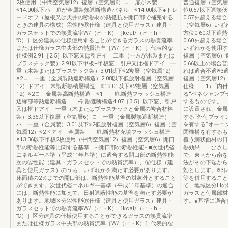
2枚使用（中間空気層12）複層（空気層6）ロ 扉が木製
普通複層（空気層
※14.00以下ハ 扉が金属製熱遮断構造パネル ※14.00以下●トレ
位0.57以下遮
ードオフ（屋根又は天井の断熱材の熱抵抗を開口部で補完する
0.57を超える
ときの建具の構成）Ⓐ性能Ⓑ仕様（建具と使用ガラス）建具・
（空気層6）いず
ガラスセットでの熱貫流率W/（㎡・K）［kcal/（㎡・h・
方位0.60以下
℃）］区分建具の仕様使用することができるガラスの熱貫流率
0.60を超える
または仕様ガラス中央部の熱貫流率［W/（㎡・K）］代表的な
いずれかを使用す
仕様例2.91［2.5］以下窓又は引戸イ 二重（一方が木製または
複層（空気層6）
プラスチック製）2.91以下単板+単板窓、引戸又は框ドアイ 一
0.66以上の場合
重（木製またはプラスチック製）3.01以下※2複層（空気層12）
れば適合不適※3
※2ロ 一重（金属製熱遮断構造）2.08以下低放射複層（空気層
複層（空気層12
12）ドアイ 木製断熱積層構造 ※13.01以下※2複層（空気層
仕様 1）“内付
12）※2ロ 金属製高断熱構造 ※1 扉:断熱フラッシュ構造
る“ベネシャンブ
辺縁部等熱遮断構造 枠:熱遮断構造4.07［3.5］以下窓、引戸
するものです。 
又は框ドアイ 一重（木またはプラスチックと金属の複合材料
に設置され、金属
製）3.36以下複層（空気層6）ロ 一重（金属製熱遮断構造）
する“外付ブラ
ハ 一重（金属製）3.01以下※2低放射複層（空気層6）複層（空
を有する“オーニ
気層12）※2ドアイ 金属製 扉:断熱材充填フラッシュ構造
閉機構を有する
※13.36以下単板2枚使用（中間空気層12）複層（空気層6）開口
覆う網状面材の日
部の断熱性能等に関する基準 ∼開口部の断熱性能∼■次世代省
熱効果 ひさし
エネルギー基準（平成11年基準）に適合する開口部の断熱性能
で、東南から南を
次のⒶ性能（建具・ガラスセットでの熱貫流率）、Ⓑ仕様（建
法がその下端から
具と使用ガラス）のうち、いずれかを満たす必要があります。
効とします。※3
床面積の2％までの開口部は、断熱性能基準の対象外とすること
等を併用すること
ができます。次世代省エネルギー基準（平成11年基準）の適合
て、地域区分Ⅲの
には、断熱性能に加えて、日射遮蔽性能の基準を満たす必要が
ガラスと付属部材
あります。地域区分Ⓐ性能Ⓑ仕様（建具と使用ガラス）建具・
す。●基準に適合す
ガラスセットでの熱貫流率W/（㎡・K）［kcal/（㎡・h・
℃）］区分建具の仕様使用することができるガラスの熱貫流率
または仕様ガラス中央部の熱貫流率［W/（㎡・K）］代表的な