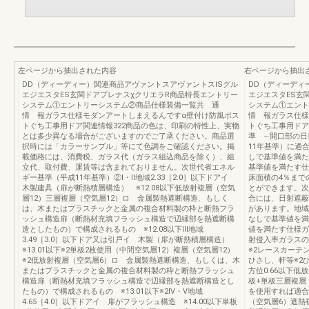
左ページから抽出された内容
右ページから抽出
DD（ディーディー）関連商品アヴァントスアヴァントスISグル
DD（ディーディ
エジエスタES玄関ドアプレナスχクリエラR商品特長エントリー
エジエスタES玄
システム①エントリーシステム②商品仕様装備一覧共 通
システム①エン
情 報ガラス仕様モダンアートしまえるんですα壁付け防風ポス
情 報ガラス仕様
トぐち工事用ドア関連情報322商品の色は、印刷の特性上、実物
トぐち工事用ドア
とは多少異なる場合がございますのでご了承ください。商品選
準 ∼開口部の日
択時には「カラーサンプル」等にて色調をご確認ください。掲
11年基準）に適
載価格には、消費税、ガラス代（ガラス組込商品を除く）、組
しで基準値を満た
立代、取付費、運賃等は含まれておりません。次世代省エネル
基準値を満たす仕
ギー基準（平成11年基準）②Ⅰ・Ⅱ地域2.33［2.0］以下ドアイ
床面積の4％まで
木製建具（扉が断熱積層構造） ※12.08以下低放射複層（空気
とができます。次
層12）三層複層（空気層12）ロ 金属製熱遮断構造、もしく
合には、日射遮蔽
は、木またはプラスチックと金属の複合材料製の枠と断熱フラ
があります。地域
ッシュ構造扉（断熱材充填フラッシュ構造で辺縁部を熱遮断構
なしで基準値を満
造としたもの）で構成されるもの ※12.08以下Ⅲ地域
値を満たす仕様ガ
3.49［3.0］以下ドア又は引戸イ 木製（扉が断熱積層構造）
射侵入率ガラス
※13.01以下※2単板2枚使用（中間空気層12）複層（空気層12）
※2レースカーテ
※2低放射複層（空気層6）ロ 金属製熱遮断構造、もしくは、木
ひさし、軒等※2
またはプラスチックと金属の複合材料製の枠と断熱フラッシュ
方位0.66以下低
構造扉（断熱材充填フラッシュ構造で辺縁部を熱遮断構造とし
板+単板三層複層
たもの）で構成されるもの ※13.01以下※2Ⅳ・Ⅴ地域
を使用すれば適合適
4.65［4.0］以下ドアイ 扉がフラッシュ構造 ※14.00以下単板
（空気層6）遮熱複