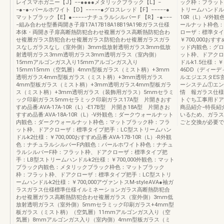
レイスマホガニー【J】−−●●●●メタリックブラック【L】−
ック枠：フラット
−●−●−パールホワイト【D】−−−−−●グロスレッド【F】−−−−−●
トリームハンドルk1
マットブラック【E】●−−−−−ナチュラルシルバーＦ【R】−●−−−
10R（L）-V
−組み合わせ型番両開き子扉17A17B18A18B19A19Bガラス仕様
ールナット枠色：
本体・両開き子扉高断熱防犯合わせ複層ガラス高断熱防犯合わ
ローザ：標準タイ
せ複層ガラス防犯合わせ複層ガラス防犯合わせ複層ガラスガラ
￥700,000おすす
スなしガラスなし（室外側）3mm低放射透明ガラス3mm低放
ッド内観色：グロ
射透明ガラス3mm透明ガラス3mm透明ガラス（室内側）
ット枠、ドアクロ
15mmアルゴンガス入り15mmアルゴンガス入り
ドルk1.5仕様：
15mm15mm（空気層）4mm型板ガラス（ミスト柄）+3mm
46DD（ディー
透明ガラス4mm型板ガラス（ミスト柄）+3mm透明ガラス
ルエジエスタES
4mm型板ガラス（ミスト柄）+3mm透明ガラス4mm型板ガラ
ーシステム①エ
ス（ミスト柄）+3mm透明ガラス（装飾用ガラス）5mmセラミ
情 報ガラス仕様
ック印刷ガラス5mmセラミック印刷ガラス17A型 片開きおす
トぐち工事用ドア
すめ品番:AVA-17A-10R（L）-E17B型 片開き18A型 片開きお
商品紹介−特長紹
すすめ品番:AVA-18A-10R（L）-V外観色：ダークウォールナット
いるため、ガラス
内観色：ダークウォールナット枠色：マットブラック枠：フラ
ごと交換が必要で
ット枠、ドアクローザ：標準タイプ把手：LC型ストリームハン
ドルk2仕様：￥700,000おすすめ品番:AVA-17B-10R（L）-R外観
色：ナチュラルシルバーF内観色：パールホワイト枠色：ナチュ
ラルシルバーF枠：フラット枠、ドアクローザ：標準タイプ把
手：LB型ストリームハンドルk2仕様：￥700,000外観色：マット
ブラック内観色：メタリックブラック枠色：マットブラック
枠：フラット枠、ドアクローザ：標準タイプ把手：LC型ストリ
ームハンドルk2仕様：￥700,000アヴァントスM-styleAVA●袖ガ
ラスガラス仕様標準仕様イルミネーションガラス高断熱防犯合
わせ複層ガラス高断熱防犯合わせ複層ガラス（室外側）3mm低
放射透明ガラス（室外側）5mmセラミック印刷ガラス+4mm型
板ガラス（ミスト柄）（空気層）11mmアルゴンガス入り（空
気層）8mmアルゴンガス入り（室内側）4mm型板ガラス（ミ