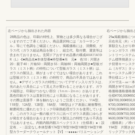
左ページから抽出された内容
右ページから抽出
28商品の色は、印刷の特性上、実物とは多少異なる場合がござ
29●掲載価格に
いますのでご了承ください。商品選択時には「カラーサンプ
示右吊元（R）＜
ル」等にて色調をご確認ください。掲載価格には、消費税、ガ
算額立ち上がり枠
ラス代（ガラス組込商品を除く）、組立代、取付費、運賃等は
ションガラス（特
含まれておりません。玄関ドアおすすめ品番の構成AVA11A10-
ントリーシステム
R（L）-E■商品名■本体型番■枠型番■吊 元■ 色10：片開き
テム標準簡易タッ
20：親子40：片袖50：両開き55：両袖80：両袖両開き■型板ガ
チ切替キーシステム
ラス（ミスト柄）の特性について型板ガラス（ミスト柄）は、
ム［カザス］タッ
ガラスの製法上、柄がまっすぐではない場合があります。これ
キーシステム枠フ
は型板ガラス（ミスト柄）の特性で、商品の不具合ではありま
準仕様エントリー
せん。■デザインガラスの特性についてデザイン入りガラスは、
ズＨ寸法︵㎜︶本
光のあたり具合によって見え方が変わることがあります。ガラ
両開きW寸法(㎜)960
ス端部は、印刷がつかない部分（1ｍｍ∼2ｍｍ）があります。
格価格価格価格価格
黒色印刷ガラスは直射日光により高温になることがあります。
仕様¥700,000¥850
その際は直接手・体を触れないようご注意ください。11A型、
様¥700,000¥850,
11B型、12A型、12B型、18A型、18B型はドア表面に耐衝撃性、
¥700,000¥850,00
耐磨耗性に優れたセラミック印刷熱処理ガラスを使用していま
¥700,000¥850,00
す。このガラスは一般の板ガラスに比べてガラス表面にゆらぎ
¥600,000¥750,00
が発生する場合がありますがガラス製法上の特性であり不具合
¥600,000¥750,0
ではありません。内観内観内観スペックリスト（仕様表）●：設
（価格表）／枠バ
定有、−：設定なし本体型番17A型17B型18A型18B型19A型19B
19A型 片開きおす
型カラーダークウォールナット【V】−−●●●●バリエーショング
リックブラック内