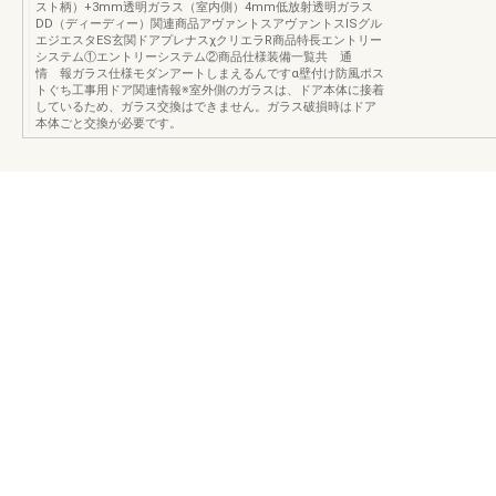
スト柄）+3mm透明ガラス（室内側）4mm低放射透明ガラス
DD（ディーディー）関連商品アヴァントスアヴァントスISグル
エジエスタES玄関ドアプレナスχクリエラR商品特長エントリー
システム①エントリーシステム②商品仕様装備一覧共 通
情 報ガラス仕様モダンアートしまえるんですα壁付け防風ポス
トぐち工事用ドア関連情報※室外側のガラスは、ドア本体に接着
しているため、ガラス交換はできません。ガラス破損時はドア
本体ごと交換が必要です。