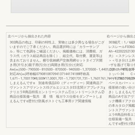
左ページから抽出された内容
右ページから抽出
302商品の色は、印刷の特性上、実物とは多少異なる場合がござ
303縮尺：1／6
いますのでご了承ください。商品選択時には「カラーサンプ
レスレールF036G
ル」等にて色調をご確認ください。掲載価格には、消費税、ガ
Ah−42202252
ラス代（ガラス組込商品を除く）、組立代、取付費、運賃等は
大）＜ステンレス
含まれておりません。横引収納網戸交換用網セットタイプ片開
＞＜引き分け上枠＞
き用(片引き)親子用(引分け)両開き用(引分け)対応
−ザを逃げて取り
Aw(㎜)500∼790500∼810500∼870500∼940500∼1,370500∼1,4401,000∼1,7401,000
にクローザ等と干
対応Ah(㎜)呼称幅079081087094137144174188呼称高
トッパ−34 C＝B
1,671∼1,700170¥8,500¥17,0001,701∼1,7301731,731∼1,7601761,761∼1,7901791,7
ーザF036G10002
しまえるんですα 別途有償品DD（ディーディー）関連商品ア
ペースカバー＞＜
ヴァントスアヴァントスISグルエジエスタES玄関ドアプレナスχ
様形材の使い分け
クリエラR商品特長エントリーシステム①エントリーシステム②
き）しまえるんで
商品仕様装備一覧共 通 情 報ガラス仕様モダンアートしま
商品のA寸法アヴ
えるんですα壁付け防風ポストぐち工事用ドア関連情報
ック機構ドアクロ
の本カタログ掲載
ントスアヴァント
エラR商品特長エ
仕様装備一覧共 
んですα壁付け防