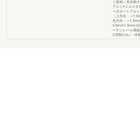
ミ形材／木目柄オ
アルミ※ジエスタ
ーボネートアルミ
（上方向：＋1.5
先方向：＋1.5m
5.0mm1.5mm±
ーテンレール亜鉛
C20型のみ）−木