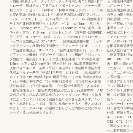
ー樹脂−簡易タッチ、タッチ/ノータッチ専用リモコン樹脂−ドア
ョン機能付半開ス
クローザ主部材アルミ丁番アルミピボットヒンジ：スチール電
ス用カードキー、
動サムターンセット−下枠巾木−下枠巾木用キックプレート−アル
脂室外側室内側上
ミ室内額縁−壁付防風ポストぐち樹脂室内額縁固定用アングル
ガラス内部主部材
−レターバスケット−上・たて枠用アンカースチール−調整機能丁
側樹脂製）ハンド
番３方向建付調整機能付（上方向：+1.5mmと3mm、吊元方
体・子扉袖パネル
向：+1.5mmと3mm、戸先方向：+1.5mmと3mm、前後（室
木用キックプレー
内・外）方向：±1.5mm）ピボットヒンジ：3方向建付調整機能
付防風ポストぐち
付（上下：0∼+3mm、前後・左右：0∼±3mmドアクローザス
ドアクローザドア
トップ角度自由設定（0°∼180°）、3区間速度調整可能、ラッチ
体・子扉・袖パネ
ングアクション機能付角度制限付ドアクローザ（110°）、スト
は旧等級出荷状態
ップ角度自由設定（0°∼110°）、3区間速度調整可能、ラッチン
仕様次世代省エネ
グアクション機能付ドアガード半開ストップ機能付半開ストッ
（熱貫流率3.49
プ機能付（選択品）ストライク受け枠室外側：5.0mm室内側：
B81・B82・B8
1.5mm上下：±2.0mm子扉−−基本性能（）内は旧等級断熱性
象・1階土間納ま
次世代省エネルギー基準（平成11年基準）Ⅲ地域以南適合次世
ください）・木造
代省エネルギー基準（平成11年基準）ｋ３仕様：Ⅲ地域以南適
としてはご使用い
合ｋ４仕様：Ⅳ･Ⅴ地域適合※1耐風圧性S-2（120）等級気密性A-
ン系樹脂シートラ
4（2）等級水密性W-2（15）等級※2遮音性 住宅性能表示音環
ク構造アルミ形材
境性能等級２（住宅性能表示）…住宅型式性能認定による等級２
アルミ形材アルミ
（住宅性能表示）…住宅型式性能認定による出荷形態本体・子扉
ングアルミ形材ポ
完成品ガラス組み込み済完成品枠ノックダウン※1天候・立地条
板／塩ビ系樹脂シ
件によってはアルミ部分に結露を生じる場合があります。※2天
脂シートラッピン
候・立地条件によっては、商品に風雨が当たると、枠と本体の
スカバー付）+合
すきま、ガラスやパネルの額縁まわりから室内側の土間に水が
材＋合成ゴム断熱
入ってくるおそれがあります。
仕様：複層ガラス
ルミ（A84、B11、
C42、C43、C4
ト亜鉛ダイカスト
ール芯材樹脂コー