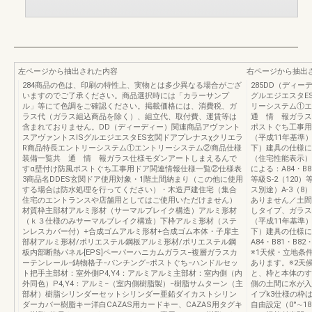
左ページから抽出された内容
右ページから抽出
284商品の色は、印刷の特性上、実物とは多少異なる場合がござ
285DD（ディ
いますのでご了承ください。商品選択時には「カラーサンプ
グルエジエスタE
ル」等にて色調をご確認ください。掲載価格には、消費税、ガ
リーシステム①
ラス代（ガラス組込商品を除く）、組立代、取付費、運賃等は
通 情 報ガラス
含まれておりません。DD（ディーディー）関連商品アヴァント
ポストぐち工事用
スアヴァントスISグルエジエスタES玄関ドアプレナスχクリエラ
（平成11年基準）
R商品特長エントリーシステム①エントリーシステム②商品仕様
下）建具の仕様によ
装備一覧共 通 情 報ガラス仕様モダンアートしまえるんで
（住宅性能表示）
すα壁付け防風ポストぐち工事用ドア関連情報仕様一覧②仕様表
による：A84・B81
3商品名DDES玄関ドア使用対象・1階土間納まり（この他に使用
等級S-2（12
する場合は防水処理を行ってください）・木造戸建住宅（集合
ス別途）A-3（8
住宅のエントランスや店舗用としてはご使用いただけません）
ありません／土間
材質枠主部材アルミ形材（サーマルブレイク構造）アルミ形材
しタイプ、ガラス
（ｋ３仕様のみサーマルブレイク構造）下枠アルミ形材（ステ
（平成11年基準）
ンレスカバー付）+合成ゴムアルミ形材+合成ゴム本体・子扉主
下）建具の仕様に
部材アルミ形材/ポリエステル鋼板アルミ形材/ポリエステル鋼
A84・B81・B
板内部断熱パネル[EPS]ペーパーハニカムガラス−複層ガラスカ
※1天候・立地条
ーテンレール−鋳物格子−パンチング−ポストぐち−ハンドルセッ
あります。※2天
ト把手主部材：室外側P4,Y4：アルミアルミ主部材：室内側（内
と、枠と本体のす
外同色）P4,Y4：アルミ−（室内側樹脂製）−樹脂サムターン（主
側の土間に水が入
部材）樹脂シリンダーセットシリンダー亜鉛ダイカストシリン
イプk3仕様の枠
ダーカバー樹脂キー洋白CAZAS用カードキー、CAZAS用タグキ
自由設定（0°∼