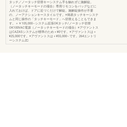
タッチ／ノータッチ切替キーシステム手を触れずに施解錠。
（ノータッチキーモードの場合）専用リモコンをバッグなどに
入れておけば、ドアに近づくだけで解錠。施解錠操作が不要
の、ノーアクションキースタイルです。※簡易タッチキーシステ
ムと同じ操作の「タッチキーモード」へ切替えることもできま
す。＋￥105,000∼システム拡張OKタッチ/ノータッチ切替
OK100VAC電源（ノータッチキーモードの場合）※アヴァントス
はCAZASシステムが標準のため＋¥0です。※アヴァントスは＋
¥25,000です。※アヴァントスは＋¥55,000∼です。264エントリ
ーシステム2□