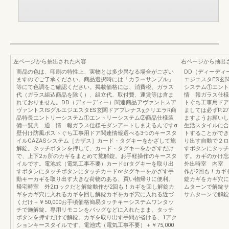
左ページから抽出された内容
右ページから抽出
商品の色は、印刷の特性上、実物とは多少異なる場合がござい
DD（ディーディ
ますのでご了承ください。商品選択時には「カラーサンプル」
エジエスタES玄
等にて色調をご確認ください。掲載価格には、消費税、ガラス
システム①エン
代（ガラス組込商品を除く）、組立代、取付費、運賃等は含ま
情 報ガラス仕様
れておりません。DD（ディーディー）関連商品アヴァントスア
トぐち工事用ドア
ヴァントスISグルエジエスタES玄関ドアプレナスχクリエラR商
ましては必ずP.
品特長エントリーシステム①エントリーシステム②商品仕様装
ますようお願いし
備一覧共 通 情 報ガラス仕様モダンアートしまえるんですα
生活スタイルに合
壁付け防風ポストぐち工事用ドア関連情報選べる3つのキースタ
トすることができ
イルCAZASシステム［カザス］カード・タグキーをかざして施
り出す自動で２ロ
解錠。タッチボタンを押して、カード・タグキーをかざすだけ
すボタンにタッチ
で、上下2ヵ所のカギをまとめて施解錠。お手軽操作のキースタ
す。カギのかけ忘
イルです。電池式（電気工事不要）カードorタグキーを取り出
外出時室 内室 
すボタンにタッチボタンにタッチカードorタグキーをかざす手
作が2回も！カギ
動キーカギを取り出す大きな荷物のある、買い物帰りに便利。
錠カギをカギ穴に
帰宅時室 外2ロックだと解錠動作が2回も！カギを回し解錠カ
ムターンで解錠サ
ギをカギ穴に入れるカギを回し解錠カギをカギ穴に入れる近づ
サムターンで解錠
くだけ＋￥50,000お手頃価格簡易タッチキーシステムワンタッ
チで施解錠。専用リモコンをバッグなどに入れたまま、タッチ
ボタンを押すだけで解錠。カギを取り出す手間が省ける、1アク
ションキースタイルです。電池式（電気工事不要）＋￥75,000