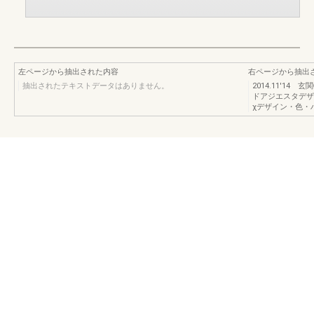
左ページから抽出された内容
右ページから抽出
抽出されたテキストデータはありません。
2014.11'1
ドアジエスタデザ
χデザイン・色・