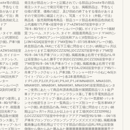
ite等の部品
発注先が部品センターと記載されている部品はOnsite等の部品
、予告なく仕
発注システムにで発注可能です。なお、掲載部品は、予告なく
合があります
仕様の変更、価格の改訂、及び供給の終了をする場合がありま
観／寸法）商
すので発注時に確認ください。写真・イラスト（外観／寸法）
品色供給元上
商品名・販売期間備考商品・部品コード部品名称部品色供給元
折ドア
上代価格171戸車<浴室中折ドア>AZWS607浴室中折ドア
替
78/4∼80/9ガイドローラーシルバー(1個)､ガイドローラー1個材
ス･タイヤ…樹脂
質:フレーム…ステンレス､タイヤ…樹脂適用商品コード:Y1A01(シ
アルミ)代替対応
ルバー)･Y3A01(アンバー)(旧光和アルミ)Ⅱ型部品センター
(1個)､戸車1個
[J3N1422A]浴室中折ドアMX型86/7∼07/3吊車MXグレー(1個)､
品コー
終息部品の為､FAXにて石下工場に問合せください納期は1ヶ月以
AZWS603浴室
上かかります工場(R)DCZZ329(L)DCZZ327浴室中折ドアME型
個)､ガイドロー
95/8∼04/1吊戸車ブロンズ(1個)､掲載画像は右用です部品のL/R
…ステンレス､
は浴室側からみた勝手です(R)DCZZ328(L)DCZZ326浴室中折ド
光和アルミ)A型
アME型95/8∼04/1吊戸車ホワイト(1個)､掲載画像は右用です部
/3戸車シルバー
品のL/Rは浴室側からみた勝手ですDAJZ002浴室中折ドア85/1∼
フレーム…ステン
吊車ブラック(1セット)､戸車2個､ワッシャー付ナベ小ねじ4x5(ホ
C04(旧光和ア
ワイト･ブロンズ･シルバー):各2本適用商品コー
ンター
ド:P1J31,P2J31,P2J41,P9J41,P1J41MNAB031､MNAS031､
ラーシルバー(1
MNAW031､MNAB041､MNAW041､MNAS041浴室用部品センタ
(刻印)材質:フ
ーご使用にあたって商品年譜表商品取付展開図部品リスト錠戸
車ドアクローザドアチェーンフランス落し丁番引手電気部品ポ
右1個ずつ使用しま
ストピース･クリップ･振れ止めキャップ･カバー気密材･パッキ
∼80/9戸車シ
ンその他逆引きコード一覧商品シリーズ別コード一覧吊車MXグ
､タイヤ…樹脂適
レー(1個)､終息部品の為､FAXにて石下工場に問合せください納
)(旧光和アル
期はは1ヶ月1ヶ月以上か以上かります工場(R)DCZZ32999(L)
商品取付展開
(LDCZZ322777浴室中中中折ドアアアアME型95/5/88∼∼04/1吊
ランス落し丁
戸車吊ブロンブロンブロンブンブブンズズズズズ(1個)､掲載画像
キャップ･カバ
載画像は右用右用はでででです部品の部品の品RL/RRは浴室側
シリーズ別コー
側側から側からみた勝みみた勝勝勝勝勝勝勝勝勝勝勝勝勝手で