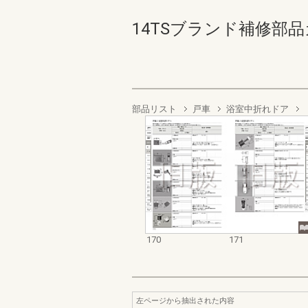
14TSブランド補修部品カ
部品リスト
戸車
浴室中折れドア
170
171
左ページから抽出された内容