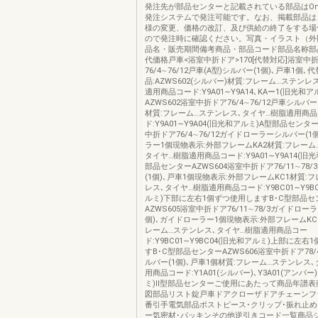
発注先が部品センターと記載されている部品はOns
発注システムで発注可能です。なお、掲載部品は
様の変更、価格の改訂、及び供給の終了をする場
ので発注時に確認ください。写真・イラスト（外
品名・販売期間備考商品・部品コード部品名称部
代価格戸車<浴室中折ドア>170[代替対応]浴室中
76/4∼76/12戸車(A型)シルバー(1個)､戸車1個､代
品:AZWS602(シルバー)材質:フレーム…ステンレ
適用商品コード:Y9A01∼Y9A14､KAー1(旧光和
AZWS602浴室中折ドア76/4∼76/12戸車シルバー
材質:フレーム…ステンレス､タイヤ…樹脂適用商
ド:Y9A01∼Y9A04(旧光和アルミ)A型部品センター
中折ドア76/4∼76/12ガイドローラーシルバー(1
ラー1個現物表示:外部フレームKA2材質:フレーム
タイヤ…樹脂適用商品コード:Y9A01∼Y9A14(旧
部品センターAZWS604浴室中折ドア76/11∼78
(1個)､戸車1個現物表示:外部フレームKC1材質:
レス､タイヤ…樹脂適用商品コード:Y9BC01∼Y9B
ルミ)下部に左右1個ずつ使用しますB･C型部品セ
AZWS605浴室中折ドア76/11∼78/3ガイドロー
個)､ガイドローラー1個現物表示:外部フレームKC2
レーム…ステンレス､タイヤ…樹脂適用商品コー
ド:Y9BC01∼Y9BC04(旧光和アルミ)上部に左
すB･C型部品センターAZWS606浴室中折ドア78/4
ルバー(1個)､戸車1個材質:フレーム…ステンレス
用商品コード:Y1A01(シルバー)､Y3A01(アンバー
ミ)Ⅱ型部品センターご使用にあたって商品年譜表
図部品リスト錠戸車ドアクローザドアチェーンフ
番引手電気部品ポストピース･クリップ･振れ止め
ー気密材･パッキンその他逆引きコード一覧商品