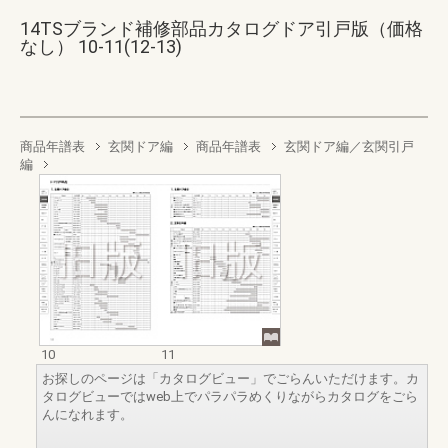
14TSブランド補修部品カタログドア引戸版（価格
なし） 10-11(12-13)
商品年譜表
玄関ドア編
商品年譜表
玄関ドア編／玄関引戸
編
10
11
お探しのページは「カタログビュー」でごらんいただけます。カ
タログビューではweb上でパラパラめくりながらカタログをごら
んになれます。