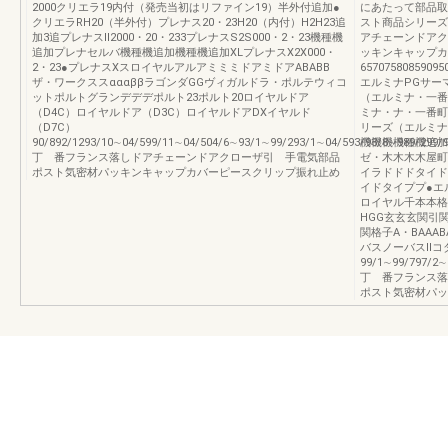
2000クリエラ19内付（発売当初はリファイン19）半外付追加●
にあたって部品取
クリエラRH20（半外付）プレナス20・23H20（内付）H2H23追
スト商品シリーズ
加3追プレナスⅡ2000・20・233プレナスS2S000・2・23機種機
アチェーンドアク
追加プレナセルバ機種機追加機種機追加XLプレナスX2X000・
ッキンキャップカ
2・23●プレナスXスロイヤルアルアミミミドアミドアABABB
6570758085
ザ・ワークススαααββラゴンダGGヴィガルドラ・ポルテウィコ
エルミナPGサー
ットポルトグランデデデポルト23ポルト20ロイヤルドア
（エルミナ・一番
（D4C）ロイヤルドア（D3C）ロイヤルドアDXイヤルド
ミナ・ナ・一番町
（D7C）
リーズ（エルミナ
90/892/1293/10∼04/599/11∼04/504/6∼93/1∼99/293/1∼04/593/93/8∼989/299/
機機機機種機追加
丁 番フランス落しドアチェーンドアクローザ引 手電気部品
ゼ・木木木木屋町
ポスト気密材パッキンキャップカバーピースクリップ振れ止め
イラドドドタイド
イドタイププ●エ
ロイヤル千本本格
HGG玄玄玄関引
関格子A・BAAA
バスノーバスⅡコ
99/1∼99/797/2∼
丁 番フランス落
ポスト気密材パッ