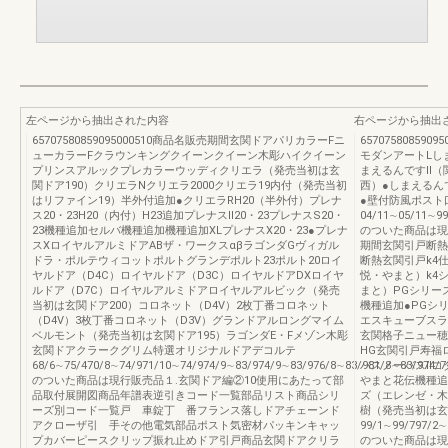
左ページから抽出された内容
右ページから抽出
65707580859095000510商品名販売期間玄関ドアパリカラーFニ
6570758085
ューカラーFクラウンキングクイーンクイーン木彫ハイクイーン
モダンアートLし
プリンスアルックプレカラーウッディクリエラ（発売当初は玄
まえるんですⅡ（
関ドア190）クリエラNクリエラ2000クリエラ19内付（発売当初
西）●しまえるん
はリファイン19）半外付追加●クリエラRH20（半外付）プレナ
●壁付防風ポスト
ス20・23H20（内付）H23追加プレナスⅡ20・23プレナスS20・
04/11∼05/11∼99
23機種追加セルバ機種追加機種追加XLプレナスX20・23●プレナ
のついた商品は現行販
スXロイヤルアルミドアABザ・ワークスαβラゴンダGヴィガル
期間玄関引戸断熱
ドラ・ポルテウィコットポルトグランデポルト23ポルト20ロイ
断熱玄関引戸k4
ヤルドア（D4C）ロイヤルドア（D3C）ロイヤルドアDXロイヤ
悦・やまと）k4
ルドア（D7C）ロイヤルアルミドアロイヤルアルビック（発売
まと）PGシリー
当初は玄関ドア200）コロネット（D4V）2枚丁番コロネット
機種追加●PGシ
（D4V）3枚丁番コロネット（D3V）グランドアルロングマイム
エスキューブスラ
ベルモント（発売当初は玄関ドア195）ラゴンダE・Fメゾン木彫
玄関格子ニュー穂
玄関ドアクラークグリム特選オリジナルドアデコルテ
HG玄関引戸寿福
68/6∼75/470/8∼74/971/10∼74/974/9∼83/974/9∼83/976/8∼83/981/8∼83/974/7
バスノーバスⅡコ
のついた商品は現行販売品１.玄関ドア編②10使用にあたって部
やまと花伝機種追
品取付展開図商品年譜表逆引きコード一覧部品リスト商品シリ
ズ（エレンゼ・木
ーズ別コード一覧戸 車錠丁 番フランス落しドアチェーンド
樹（発売当初は玄
アクローザ引 手その他電気部品ポスト気密材パッキンキャッ
99/1∼99/797/2∼
プカバーピースクリップ振れ止めドア引戸商品玄関ドアクリラ
のついた商品は現