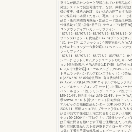
発注先が部品センターと記載されている部品はOns
発注システムで発注可能です。なお、掲載部品は
様の変更、価格の改訂、及び供給の終了をする場
ので発注時に確認ください。写真・イラスト（外
品名・販売期間備考商品・部品コード部品名称部
代価格錠<玄関･店舗･勝手口･テラスドア>把手76
ロングウッディプレカラーリファイン
1877/12∼83/977/12∼83/977/12∼83/983/1
ブロンズ(1セット)､代替品:D4Y59(ブロンズ)
1式､キー5本､エスカッション1個現物表示:MIWA箱
犯性向上シリンダー代替対応D4Y59アルロング
ラーリファイン
1878/11∼83/977/10∼83/776/7∼83/783/12
ンバー(1セット)､サムタッチユニット1式､キー5
ョン1個現物表示:MIWA箱錠はD1Y58 防犯性
N−3,4,5[代替対応]ロイヤルアルビック83/6∼85
トサムラッチハンドルブロンズ(1セット)､代替品:(R)
(L)AZWZ80185.8以前使用R/L有り代替対応
(R)AZWB730(L)AZWZ801ロイヤルアルビック83/
ハンドルセットブロンズ(1セット)､内側レバーセ
ハンドルセット1個､シリンダーユニット2個､ナ
M5×30:4本､特丸皿小ねじM5×25:4本､キー(MIW
示:MIWA_ME-01材質:ダイカスト防犯性向上シ
アルビック全機種部品センター[QDKJ643]プレナス
2306/11∼可動スクエア内ブラック(1個)､6､7､8､9､
該当部品です発注は工場に問合せください工場[QDK
ナスχ20･2306/11∼可動グリップ33外シャイング
は工場に問合せ願います工場ご使用にあたって商
取付展開図部品リスト錠戸車ドアクローザドアチ
ス落し丁番引手電気部品ポストピース･クリップ