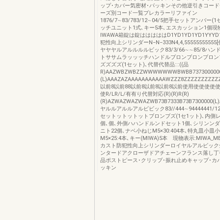
ップ･カバー気密材･パッキンその他逆引きコー
ーズ別コード一覧プレカラーリファイン
1876/7∼83/783/12∼04/5把手セットアンバー(
ッチユニット1式､キー5本､エスカッション1個現
IWAWA箱錠は錠はははははD1YD1YD1YD1YYYD1
犯性向上シリンダーN−N−333N4,4,5555555555
ヤヤヤルアルルルルビック83/3/66∼∼85/8ハ
トササムラッッッチハンドルブロンブロンブロン
ズズズズ(1セット)､代替代替品:::((品
R)AAZWBZWBZZWWWWWWWBWBB7373000000
(L)AAAZAZAAAAAAAAAAAWZZZ8ZZZZZZZZZZZZ
以前8以前88以前8以前8以前8以前使用使使使使
使R/LR/L/有有り代替対応(R)(R)R(R)
(R)AZWAZWAZWAZWB73B7333B73B7300000(
ヤルルアルルアルビビック83//444∼94444441/
セットットットットブロンブズ(1セ1ット)､内側
個､個､外側ハハンドルンドセット1個､シリンン
ニト22個､ナベ小ねじM5×30:404本､特丸皿小皿
M5×25:4本､キー(MIWA)5本 現物表示:MIWA_M
カスト防犯性向上シリンダーロイヤルアルビック
ンタードアクローザドアチェーンフランス落し丁
品ポストピース･クリップ･振れ止めキャップ･カ
ッキン