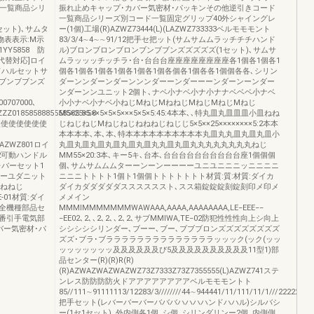
ド一覧商品シリ
振れ止めキャップ･カバー気密材･パッキンその他逆引きコード
一覧商品シリーズ別コード一覧固定グリップ40外シャイングレ
1セット)､サムタ
ー(1個)工場(R)AZWZ73444(L)(LAZWZ733333ベルモモモント
物表表示:M示
83/3/4∼4∼∼91/12把手セ把ット(サムサムムラッチチチハンド
YY5858 防
ル)ブロンブロンブロンブンブブンズズズズズ(1セット)､サムサ
5[代替対応]ロイ
ムラッッッチッチラ･台･台台台座座座座座座座座各1個各1個各1
ンドハルセットサ
個各1個各1個各1個各1個各1個各個各1個各各1個個各各､シリン
ブンブブンズ
ダーンンダーンダーンンンダーーンダーーーンダーンーンダー
ンダーンンユニット2個ト､ナベ小ナベ小ナ小ナナベベベ小ナベ
0707000､
小小ナベ小ナベ小ねじMねじMねねじMねじMねじMねじ
Z0185858885558585.85.8
M5×25×5××5×5×5×××5×5×5:45:4本本､､特丸皿丸皿皿皿小皿ねね
使使使使使使使
じねじねじMねじねじねねねじねじじ5×5××25××××××××5:2本本
本本本本､本､本､特本本本本本本本本本本丸皿丸丸皿丸皿丸皿小
L)AZWZ801ロイ
丸皿丸皿丸皿丸皿丸皿丸皿丸丸皿丸皿丸丸丸丸丸丸丸丸ねじ
12可動ハンドル
MM55×20:3本､キー5キ､台本､台台台台台台台台台台座1個個個
レバーセット1
個､サムサムムムターーンーンーーーーユニユニニニッニニニニ
ダーユダニット
ニニニトトトト1個ト1個個トトトトトトト材質:質:材質:ダイカ
小ねねじ
ダイカダダダダダススススススト､スス箱錠錠錠刻錠刻印メ印メ
E-01材質:ダイ
メメイン
全機種部品セ
MMMIMMMMMMMWAWAAA,AAAA,AAAAAAAA,LE−EEE−−
番引手電気部
−EE02､2､､2､2､､2､2､サブMMIWA,TE−02防犯性性性向上シ向上
バー気密材･パ
シシシシシリンダー､ブーー､ブー､ブブブロンズズズズズズズズ
ズズ･ブラ･ブララララララララララララララッッック(ック(ッッ
ッッッッッッッ及及及及及及び5及及及及及及及及及及11型1)部
品センター(R)(R)R(R)
(R)AZWAZWAZWAZWZ73Z7333Z73Z7355555(L)AZWZ741ステ
ンレス防防防防火ドアアアアアアアアベルモモモントト
85//111∼91111113/12283/3////////44∼944441/11/111/11/1///22222222
把手セット(レバーバーバーバババハハハハンドハハル)シルバシ
ー(1セ1セット)､外内側各1個､シ個､シリンダリンー2個､内側側