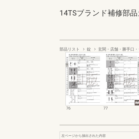
14TSブランド補修部品カ
部品リスト
錠
玄関・店舗・勝手口・
76
77
左ページから抽出された内容