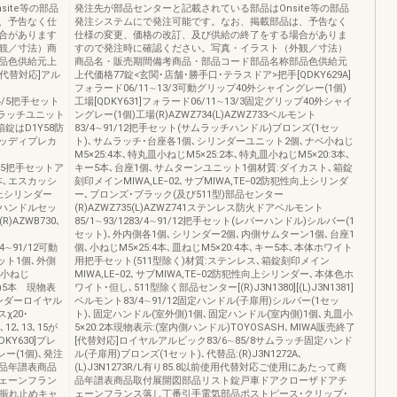
ite等の部品
発注先が部品センターと記載されている部品はOnsite等の部品
、予告なく仕
発注システムにで発注可能です。なお、掲載部品は、予告なく
合があります
仕様の変更、価格の改訂、及び供給の終了をする場合がありま
観／寸法）商
すので発注時に確認ください。写真・イラスト（外観／寸法）
品色供給元上
商品名・販売期間備考商品・部品コード部品名称部品色供給元
[代替対応]アル
上代価格77錠<玄関･店舗･勝手口･テラスドア>把手[QDKY629A]
フォラード06/11∼13/3可動グリップ40外シャイングレー(1個)
2∼04/5把手セット
工場[QDKY631]フォラード06/11∼13/3固定グリップ40外シャイ
サムラッチユニット
ングレー(1個)工場(R)AZWZ734(L)AZWZ733ベルモント
錠はD1Y58防
83/4∼91/12把手セット(サムラッチハンドル)ブロンズ(1セッ
ウッディプレカ
ト)､サムラッチ･台座各1個､シリンダーユニット2個､ナベ小ねじ
M5×25:4本､特丸皿小ねじM5×25:2本､特丸皿小ねじM5×20:3本､
∼04/5把手セットア
キー5本､台座1個､サムターンユニット1個材質:ダイカスト､箱錠
本､エスカッシ
刻印メインMIWA,LE−02､サブMIWA,TE−02防犯性向上シリンダ
向上シリンダー
ー､ブロンズ･ブラック(及び511型)部品センター
/8ハンドルセッ
(R)AZWZ735(L)AZWZ741ステンレス防火ドアベルモント
AZWB730､
85/1∼93/1283/4∼91/12把手セット(レバーハンドル)シルバー(1
セット)､外内側各1個､シリンダー2個､内側サムターン1個､台座1
4∼91/12可動
個､小ねじM5×25:4本､皿ねじM5×20:4本､キー5本､本体ホワイト
ット1個､外側
用把手セット(511型除く)材質:ステンレス､箱錠刻印メイン
ベ小ねじ
MIWA,LE−02､サブMIWA,TE−02防犯性向上シリンダー､本体色ホ
A)5本 現物表
ワイト･但し､511型除く部品センター[(R)J3N1380][(L)J3N1381]
リンダーロイヤル
ベルモント83/4∼91/12固定ハンドル(子扉用)シルバー(1セッ
χ20･
ト)､固定ハンドル(室外側)1個､固定ハンドル(室内側)1個､丸皿小
12､13､15が
5×20:2本現物表示:(室内側ハンドル)TOYOSASH､MIWA販売終了
Y630]プレ
[代替対応]ロイヤルアルビック83/6∼85/8サムラッチ固定ハンド
レー(1個)､発注
ル(子扉用)ブロンズ(1セット)､代替品:(R)J3N1272A､
品年譜表商品
(L)J3N1273R/L有り85.8以前使用代替対応ご使用にあたって商
ェーンフラン
品年譜表商品取付展開図部品リスト錠戸車ドアクローザドアチ
･振れ止めキャ
ェーンフランス落し丁番引手電気部品ポストピース･クリップ･