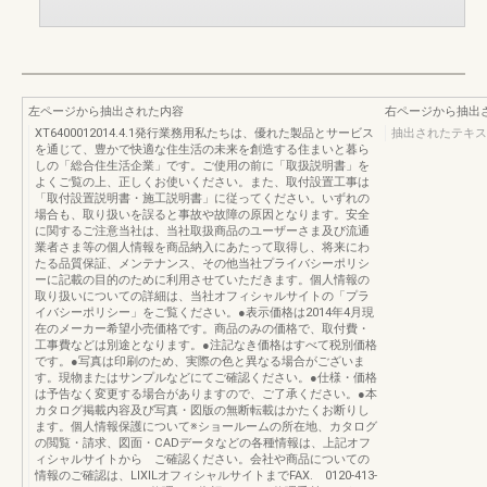
左ページから抽出された内容
右ページから抽出
XT6400012014.4.1発行業務用私たちは、優れた製品とサービス
抽出されたテキス
を通じて、豊かで快適な住生活の未来を創造する住まいと暮ら
しの「総合住生活企業」です。ご使用の前に「取扱説明書」を
よくご覧の上、正しくお使いください。また、取付設置工事は
「取付設置説明書・施工説明書」に従ってください。いずれの
場合も、取り扱いを誤ると事故や故障の原因となります。安全
に関するご注意当社は、当社取扱商品のユーザーさま及び流通
業者さま等の個人情報を商品納入にあたって取得し、将来にわ
たる品質保証、メンテナンス、その他当社プライバシーポリシ
ーに記載の目的のために利用させていただきます。個人情報の
取り扱いについての詳細は、当社オフィシャルサイトの「プラ
イバシーポリシー」をご覧ください。●表示価格は2014年4月現
在のメーカー希望小売価格です。商品のみの価格で、取付費・
工事費などは別途となります。●注記なき価格はすべて税別価格
です。●写真は印刷のため、実際の色と異なる場合がございま
す。現物またはサンプルなどにてご確認ください。●仕様・価格
は予告なく変更する場合がありますので、ご了承ください。●本
カタログ掲載内容及び写真・図版の無断転載はかたくお断りし
ます。個人情報保護について※ショールームの所在地、カタログ
の閲覧・請求、図面・CADデータなどの各種情報は、上記オフ
ィシャルサイトから ご確認ください。会社や商品についての
情報のご確認は、LIXILオフィシャルサイトまでFAX. 0120-413-