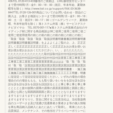
436TEL.0120-413-433修理のご依頼は、LIXIL修理受付センター
まで受付時間/月∼金9：00∼18：00（祝日、年末年始、夏期休
暇等を除く）http://www.lixil.co.jp/support/FAX.03-3638-
8447TEL.0120-126-001商品についてのお問い合わせ・部品のご
購入は、お客さま相談センターまで受付時間/月∼金9：00∼18：
00 土・日・祝日9：00∼17：00（ゴールデンウィーク、夏期休
暇、年末年始等を除く）旭トステム外装（株）サービスデスク
ナビダイヤル TEL.0570-001-117●旭トステム外装株式会社のサ
イディング材に関する商品相談は08ご使用ご使用ご使用ご使ご
使用ご使使用使用の前にの前の前にの前の前にの前にの前に
「取扱「取扱「取扱「取扱「取扱説明書明書書書説明明書明書
説明書書説明書書説明書」をよよよくよご覧の上、上、正正正
正しく正正正正正正正正正正正しく正正正正おおお使お使いお
使お使お使おおおおくだださださい。い。。またたたたたた、
たたたたたたたたたたたたた取付設取付設付付付設付設付設付
設設付設設付付設設付設設付設付付設付設置置工置工事置工置
工事置工置工置置工置置置置置置置はははは「取「取「取「取
付「取「取「設置説設置説置説置説置説置説置説設置置説置説
置置置説置説置置置説置置説置置説置説明書明書書・・施工施
工施施工説施工施工施工施工施施施施工工工工工工明書」明書
に従従従って従従従従従従従従ください。いずれの場合の場合
場合ののの場合ももも、もも取り扱いをいををを誤を誤を誤を
誤を誤を誤を誤をを誤誤を誤誤誤るととと事と事と事と事と事
ととととと故や故障の原障の原障の原原原原因因と因因と因と
な因とな因とな因因因因因因と因とととととなりますりますり
ますりまりまりますりますりますりまりりますりまりりますり
ますりますすりりり。安全に関するご注意当社は、当社取扱商
品のユーザーさま及び流通び流通業者さ業者さま等の個人情報
を商を商品納入品納入にあたにあたって取得し、将来にわたる
品質保証、メンテナンス、その他当社プライバシーポリシーに