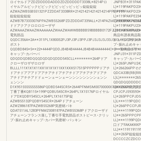
ロイヤルドアZDZDDDDDADDDZDZDDDDDT3338L※8214Pロ
JNPB31※311PAK
イヤルアルビックビビックビビッビッビッビッ錠錠錠錠
L)※119PAKPD23
AZWAZWB55B551321PZZDDAT3338RR※214214214214214214PPPPPP
L)※119PAKPD23
錠錠錠錠錠錠
L)※119PAKPE23
AZWB7B73333076PPAZWB55268PZDZDDDAT339ALL※214PAZWZZ880000176PA
L)※119PAKPE23
ドドアクアクロロロローザザ
L)※119PAKPU23
AZWAAAZWAAZWAAAAAAZWAAZWAWWBBBBB59BBBBB0172PZZDDAX57ARAR※21
L)※119PAKPU
電気部品
商品年譜表商品取
QQDC356A※2A※※311PL1X80052PJ3PJ3PJ3PPJ3PJ3J3J3J33J3J3J33333N1869※
チェーンフランス
ポスト
プ･振れ止めキャ
QQDBD845※5※※22※4444PQDDJB4B4B44444JB4B4B444444443※3※※※※※※※8
ド一覧商品シリー
キャップ･カバーバ
JNPJ31※311PZD
QDQDDQDBDQQQDQDQDQDDD545CLL※※※※※※※※264Pドア
キャップ･カバーQD
クローザロザザロロザ
L)※265PJNPU24
BLLLL111X1X1X11XX1X1X1X11XX1XXX517515PPPPPPドアチ
L)※266266PP
ドアチドアアアドアアチアチドアチアチドアアチアチアドアチ
QDCA33B(RB(RR
アチドアチチアドドェーンェーンェーンンンンンンンンェンン
L)L)※※※※※※
ェンンン
QDQDQQDDDDCD
D1X95155555555586PQDBD5445CR5※2644PFNMSM0070000007000000000175
L)※※266P気
丁番丁番KQB115※199PQDBU545CR※264PL1X15176Pロイヤル
CPJCPJ593593
ドアDXQDBY545CL※264PL1X16175P錠
L)※265PPCPJD5
AZWB55132PQDBY545CR※264Pドアチェーン
L)L※※※119PQDC
AZWZ886187PAZWB55268P気密材パキ
L)※266PPCCPJR
QDAT511AL1283PFNMZ008187PAZWB55368Pドアクローザド
LL)※※※1199PQD
アチェーンフランス落し丁番引手電気部品ポストピース･クリッ
L)※※265PPPCP
プ･振れ止めキャップ･カバー気密材･パッキン
LL)※※※1199PQD
口ドアFAKAKKKPE
LL)※※11911911
L)※※265P錠錠
DCCCCZCZDCCC