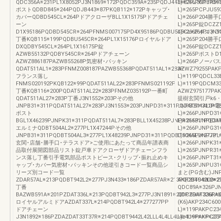
QDC356A※231PL1X8052PJ3N1869※172PQDC359A※235PQDJ443※87PJ3N1870※
L)※266PCPJR59
ポストQDBD845※244PQDJB443※87PKQB112※172Pキャップ･
L)※265PCPJU59
カバーQDBD545CL※264PドアクローザBLL1X15175Pドアチェ
L)※266P204勝手
ーン
L)※265P錠DCZZ1
D1X95186PQDBD545CR※264PFNMS007175PD4X95186PQDBU545CL※264PJ3N9
L)※266PポストD1Y
丁番KQB115※199PQDBU545CR※264PL1X15176Pロイヤルドア
L)※265P204勝手
DXQDBY545CL※264PL1X16175P錠
L)※266P錠DCZZ1
AZWB55132PQDBY545CR※264Pドアチェーン
L)※265PポストD1Y
AZWZ886187PAZWB55268P気密材･パッキン
L)※266PノーバスA
QDAT511AL1※283PFNMZ008187PAZWB55368PQDAT511AL1※283P
AZWZ79255PAKP
フランス落し
L)※119PQDCL33
FNMS020192PKQB122※99PQDAT511AL22※283PFNMS021192P
L)※119PQDCM
丁番KQB116※200PQDAT511AL22※283PFNMZ035192P一番町
AZWZ975177PAK
QDAT511AL27※283P丁番J3N1552※203Pその他
提樹玄関引戸k6・PG
JNPB31※311PQDAT511AL27※283PJ3N1553※203PJNPD31※311PQDAT511AL3※2
JNPB31※311P電
ポスト
L)※266PJNPD3
BGL1X46239PJNPK31※311PQDAT511AL7※283PBLL1X45238PJNPR31※311PQDAT
L)※265PJNPE3
エルミナQDBT504AL2※277PL1X47244Pその他
L)※266PJNPG31
JNPB31※311PQDBT504AL3※277PL1X48239PJNPD31※311PQDBT504AL9※277PL
L)※265PJNPJ31
玄関･店舗･勝手口･テラスドア>ご使用にあたって商品年譜表商
L)※266PJNPK31
品取付展開図部品リスト錠戸車ドアクローザドアチェーンフラ
L)※265PJNPR31
ンス落し丁番引手電気部品ポストピース･クリップ･振れ止めキ
L)※266PJNPT31
ャップ･カバー気密材･パッキンその他逆引きコード一覧商品シ
L)※265PJNPU31
リーズ別コード一覧
まと(PG含む)JN
ZDAR57AL※213PQDBT942L2※277PJ3N433※186PZDAR57AR※213PQDBT942L2※2
AKP234C4000※
丁番
QDC89A※326PJ
BAZWB591A※201PZDAT336L※213PQDBT942L3※277PJ3N1891※201PZDAT336R※
QDC89A※326PA
ロイヤルアルミドアAZDAT337L※214PQDBT942L4※277277PP
(K6)AKP234C6
ドアチェーン
L)※119PAKPC23
J3N1892※186PZDAZDAT33T37R※214PQDBT9442L42LLL4L4LL4L4L4L※※※※※※27
L)※119PAKPC2