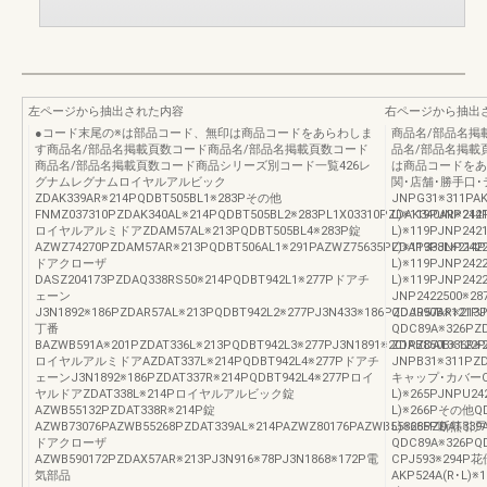
左ページから抽出された内容
右ページから抽出
●コード末尾の※は部品コード、無印は商品コードをあらわしま
商品名/部品名掲
す商品名/部品名掲載頁数コード商品名/部品名掲載頁数コード
品名/部品名掲載
商品名/部品名掲載頁数コード商品シリーズ別コード一覧426レ
は商品コードをあ
グナムレグナムロイヤルアルビック
関･店舗･勝手口･
ZDAK339AR※214PQDBT505BL1※283Pその他
JNPG31※311PAK
FNMZ037310PZDAK340AL※214PQDBT505BL2※283PL1X03310PZDAK340AR※214
L)※119PJNP242
ロイヤルアルミドアZDAM57AL※213PQDBT505BL4※283P錠
L)※119PJNP242
AZWZ74270PZDAM57AR※213PQDBT506AL1※291PAZWZ75635PZDAP338L※214P
L)※119PJNP242
ドアクローザ
L)※119PJNP242
DASZ204173PZDAQ338RS50※214PQDBT942L1※277Pドアチ
L)※119PJNP24
ェーン
JNP2422500※
J3N1892※186PZDAR57AL※213PQDBT942L2※277PJ3N433※186PZDAR57AR※213
QDJ990B※121P
丁番
QDC89A※326PZ
BAZWB591A※201PZDAT336L※213PQDBT942L3※277PJ3N1891※201PZDAT336R※
ZDAB850B※122
ロイヤルアルミドアAZDAT337L※214PQDBT942L4※277Pドアチ
JNPB31※311PZD
ェーンJ3N1892※186PZDAT337R※214PQDBT942L4※277Pロイ
キャップ･カバーQD
ヤルドアZDAT338L※214Pロイヤルアルビック錠
L)※265PJNPU24
AZWB55132PZDAT338R※214P錠
L)※266Pその他Q
AZWB73076PAZWB55268PZDAT339AL※214PAZWZ80176PAZWB55368PZDAT339A
L)※265P断熱
ドアクローザ
QDC89A※326P
AZWB590172PZDAX57AR※213PJ3N916※78PJ3N1868※172P電
CPJ593※294P花
気部品
AKP524A(R･L)※