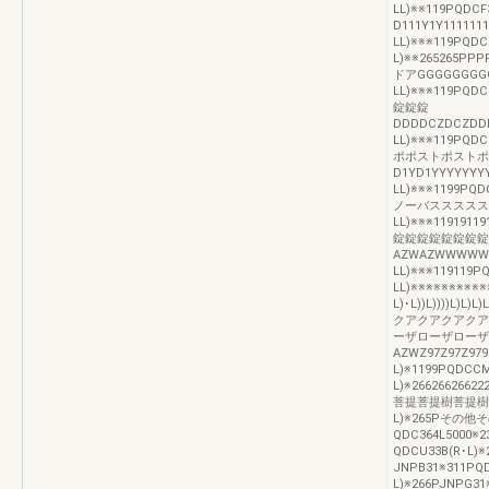
LL)※※119PQD
D111Y1Y111111
LL)※※※119PQDC
L)※※265265
ドアGGGGGGGGG
LL)※※※119PQDC
錠錠錠
DDDDCZDCZDDD
LL)※※※119PQDC
ポポストポストポ
D1YD1YYYYYYYY
LL)※※※1199PQD
ノーバススススススA
LL)※※※1191911
錠錠錠錠錠錠錠錠
AZWAZWWWWWWW
LL)※※※119119
LL)※※※※※※※※※
L)･L))L))))L
クアクアクアクア
ーザローザローザ
AZWZ97Z97Z979
L)※1199PQDCCM
L)※26626626
菩提菩提樹菩提樹菩
L)※265Pその他
QDC364L5000※
QDCU33B(R･L)
JNPB31※311PQ
L)※266PJNPG31