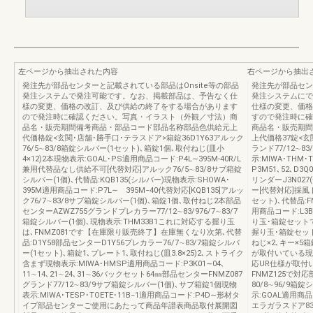
左ページから抽出された内容
右ページから抽出
発注先が部品センターと記載されている部品はOnsite等の部品
発注先が部品セン
発注システムで発注可能です。なお、掲載部品は、予告なく仕
発注システムにで
様の変更、価格の改訂、及び供給の終了をする場合があります
仕様の変更、価格
ので発注時に確認ください。写真・イラスト（外観／寸法）商
すので発注時に確
品名・販売期間備考商品・部品コード部品名称部品色供給元上
商品名・販売期間
代価格錠<玄関･店舗･勝手口･テラスドア>箱錠36D1Y63アルック
上代価格37錠<玄関
76/5∼83/8箱錠シルバー(1セット)､箱錠1個､取付ねじ(皿小
ランド77/12∼8
4×12)2本現物表示:GOAL･PS適用商品コード:P4L∼395M-40R/L
示:MIWA･THM･
兼用代替品なし供給不可[代替対応]アルック76/5∼83/8サブ箱錠
P3M51､52､D3
シルバー(1個)､代替品:KQB135(シルバー)現物表示:SHOWA･
リンダーJ3N02
395M適用商品コード:P7L∼ 395M−40代替対応[KQB135]アルッ
ー[代替対応]採風ド
ク76/7∼83/8サブ箱錠シルバー(1個)､箱錠1個､取付ねじ2本部品
セット)､代替品:F
センターAZWZ755グランドプレカラー77/12∼83/976/7∼83/7
用商品コード:L3B1
箱錠シルバー(1個)､現物表示:THM33B1これに対応する握り玉
り玉･箱錠セットで交
は､FNMZ081です【在庫限り販売終了】在庫無くなり次第､代替
握り玉･箱錠セットシ
品:D1Y58部品センターD1Y56プレカラー76/7∼83/7箱錠シルバ
ねじ×2､キー×5箱
ー(1セット)､箱錠1､プレート1､取付ねじ(皿3.8×25)2､ストライク
が取付いている現
含まず現物表示:MIWA･HMSP適用商品コード:P3K01∼04､
応UR仕様が取付い
11∼14､21∼24､31∼36バックセット64㎜部品センターFNMZ087
FNMZ125で対
グランド77/12∼83/9サブ箱錠シルバー(1個)､サブ箱錠1個現物
80/8∼96/9箱
表示:MIWA･TESP･TOETE･11B−1適用商品コード:P4D∼形材タ
示:GOAL適用商品
イプ部品センターご使用にあたって商品年譜表商品取付展開図
エラガラスドア83