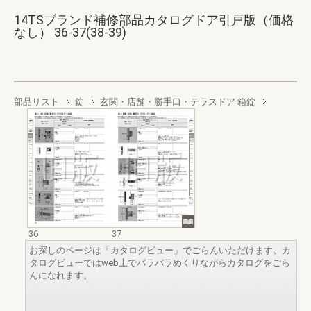
14TSブランド補修部品カタログドア引戸版（価格
なし） 36-37(38-39)
部品リスト
錠
玄関・店舗・勝手口・テラスドア 箱錠
36
37
お探しのページは「カタログビュー」でごらんいただけます。カ
タログビューではweb上でパラパラめくりながらカタログをごら
んになれます。