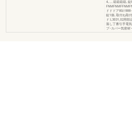
4､､､箱箱箱箱､
FNMFNMFFNMF
ドドドア80//888
錠1個､取付ね取付
ド:L3E01,0
落し丁番引手電気
プ･カバー気密材