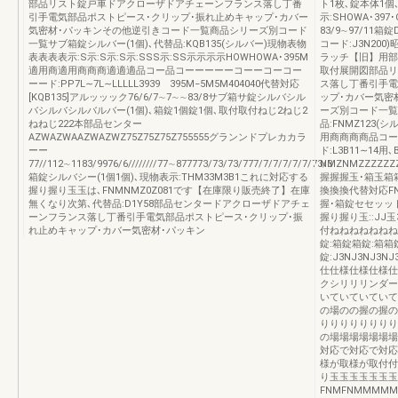
部品リスト錠戸車ドアクローザドアチェーンフランス落し丁番
ト1枚､錠本体1
引手電気部品ポストピース･クリップ･振れ止めキャップ･カバー
示:SHOWA･39
気密材･パッキンその他逆引きコード一覧商品シリーズ別コード
83/9∼97/11
一覧サブ箱錠シルバー(1個)､代替品:KQB135(シルバー)現物表物
コード:J3N200
表表表表示:S示:S示:S示:SSS示:SS示示示示HOWHOWA･395M
ラッチ【旧】用部
適用商適用商商商適適適品コー品コーーーーーコーーコーコー
取付展開図部品リ
ーード:PP7L∼7L∼LLLLL3939 395M−5M5M404040代替対応
ス落し丁番引手電
[KQB135]アルッッック76/6/7∼7∼∼83/8サブ箱サ錠シルバシル
ップ･カバー気密
バシルバシルバルバー(1個)､箱錠1個錠1個､取付取付ねじ2ねじ2
ーズ別コード一覧
ねねじ222本部品センター
品:FNMZ123(
AZWAZWAAZWAZWZ75Z75Z75Z755555グランンドプレカカラ
用商商商商品コー
ーー
ド:L3B11∼14用
77//112∼1183/9976/6////////77∼877773/73/73/777/7/7/7/7/7/73/3
NMZNMZZZZZ
箱錠シルバシー(1個1個)､現物表示:THM33M3B1これに対応する
握握握玉･箱玉箱
握り握り玉玉は､FNMNMZ0Z081です【在庫限り販売終了】在庫
換換換代替対応FNM
無くなり次第､代替品:D1Y58部品センタードアクローザドアチェ
握･箱錠セセッッ
ーンフランス落し丁番引手電気部品ポストピース･クリップ･振
握り握り玉::JJ玉3N
れ止めキャップ･カバー気密材･パッキン
付ねねねねねねね付
錠:箱錠箱錠:箱箱
錠:J3NJ3NJ3NJ3
仕仕様仕様仕様仕
クシリリリンダー
いていていていて
の場のの握の握の
りりりりりりりり
の場場場場場場場合
対応で対応で対応
様が取様が取付付
り玉玉玉玉玉玉玉
FNMFNMMMMMM