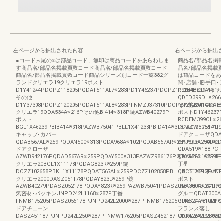
左ページから抽出された内容
右ページから抽出
●コード末尾の※は部品コード、無印は商品コードをあらわしま
商品名/部品名掲
す商品名/部品名掲載頁数コード商品名/部品名掲載頁数コード
品名/部品名掲載
商品名/部品名掲載頁数コード商品シリーズ別コード一覧382グ
は商品コードをあ
ランドクリエラ19クリエラ19ポスト
関･店舗･勝手口･
D1Y41244PDCPZ118205PQDAT511AL7※283PD1Y46237PDCPZ119204PQDAT511
RL1X48239P
その他
QDED399DL※266
D1Y37308PDCPZ120205PQDAT511AL8※283PFNMZ037310PDCPZ121220PQDAT5
その他BI414※318
クリエラ19QDA534A※216Pその他BI414※318P錠AZWB40279P
ポストD1Y46237
ポスト
RQDEM399CL※26
BGL1X46239PBIB414※318PAZWB75041PBLL1X41238PBID414※318PAZWB75141
DCZZ101058PQD
キャップ･カバー
ドアクローザQDA
QDAB567AL※259PQDAN500※313PQDA968A※102PQDAB567AR※259PQDAT500※3
CPJ593※294P
ドアクローザ
QDA519※188P
AZWB942176PQDAD567AR※259PQDAY500※313PAZWZ986176PQDAG823L※259P
QDA626※195PCP
クリエラ20BGL1X11178PQDAG823R※259P錠
丁番
DCZZ102658PBKL1X11178PQDAT567AL※259PDCZZ102858PBLL1X11178PQDAT
QDC51※217PJNP
クリエラ2000DASZ051178PQDAY823L※259P錠
ポスト
AZWB40279PDASZ052178PQDAY823R※259PAZWB75041PDASZ053178PQDCG79
QDA300A※241PQ
気密材･パッキンJNPD242L1168※287P丁番
グルエQDAT300A※
FNMB175205PDASZ056178PJNPD242L2000※287PFNMB176205PL1X10178PJNP
QDA524A※102PQ
ドアチェーン
フランス落し
DASZ451187PJNPU242L250※287PFNMW176205PDASZ452187PJNPU242L280※2
QDA626※195PZD