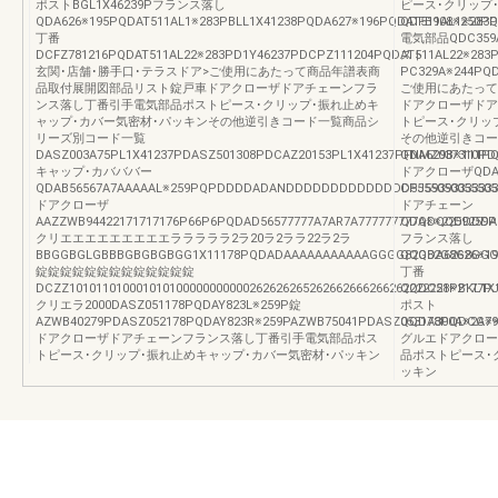
ポストBGL1X46239Pフランス落し
ピース･クリップ
QDA626※195PQDAT511AL1※283PBLL1X41238PQDA627※196PQDAT511AL1※283P
QDFB908※250PQ
丁番
電気部品QDC359A※
DCFZ781216PQDAT511AL22※283PD1Y46237PDCPZ111204PQDAT511AL22※283P
スト
玄関･店舗･勝手口･テラスドア>ご使用にあたって商品年譜表商
PC329A※244PQD
品取付展開図部品リスト錠戸車ドアクローザドアチェーンフラ
ご使用にあたって
ンス落し丁番引手電気部品ポストピース･クリップ･振れ止めキ
ドアクローザドア
ャップ･カバー気密材･パッキンその他逆引きコード一覧商品シ
トピース･クリッ
リーズ別コード一覧
その他逆引きコー
DASZ003A75PL1X41237PDASZ501308PDCAZ20153PL1X41237PFNMZ037310PD
QDA629B※111PQ
キャップ･カバババー
ドアクローザQDAQ
QDAB56567A7AAAAAL※259PQPDDDDADANDDDDDDDDDDDDDD55550500555050
CPJ593933333
ドアクローザ
ドアチェーン
AAZZWB94422171717176P66P6PQDAD56577777A7AR7A777777777A※※225925
QDQDQQDDDDAD
クリエエエエエエエエエラララララ2ラ20ラ2ララ22ラ2ラ
フランス落し
BBGGBGLGBBBGBGBGBGG1X11178PQDADAAAAAAAAAAAGGGG82G82G8G8GGG
QQQDA62626※19
錠錠錠錠錠錠錠錠錠錠錠錠錠
丁番
DCZZ101011010001010100000000000262626265262662666266262222228PB
QQDC51※2177PJ
クリエラ2000DASZ051178PQDAY823L※259P錠
ポスト
AZWB40279PDASZ052178PQDAY823R※259PAZWB75041PDASZ053178PQDCG79
QQDA300A※2A※※
ドアクローザドアチェーンフランス落し丁番引手電気部品ポス
グルエドアクロー
トピース･クリップ･振れ止めキャップ･カバー気密材･パッキン
品ポストピース･
ッキン