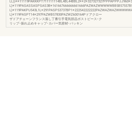
LL))※※11119PAKKKPT711111114BL4BL44BBL2※※2※327327327PPPAPPPJJ
L)※119PASASSASPSAS3B※161667666666661666PAZWAZWWWWWBB5B57557B5
L)※119PAKPU543L1L※291PASP53737BP1※222542222222PAZWAZWAZWWWWWA
L)※119PASPT14※297PAZWB57830PAZWZ600164Pドアクロー
ザドアチェーンフランス落し丁番引手電気部品ポストピース･ク
リップ･振れ止めキャップ･カバー気密材･パッキン