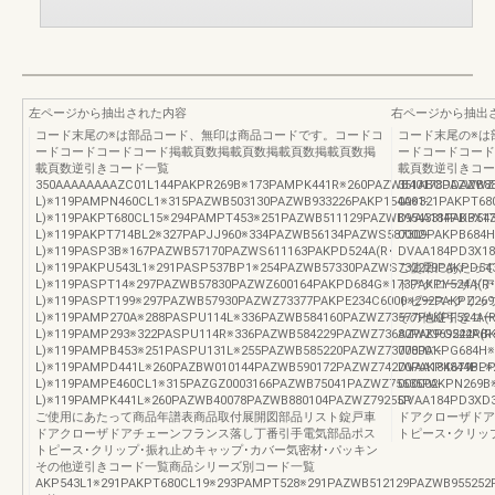
左ページから抽出された内容
右ページから抽出
コード末尾の※は部品コード、無印は商品コードです。コードコ
コード末尾の※は
ードコードコードコード掲載頁数掲載頁数掲載頁数掲載頁数掲
ードコードコード
載頁数逆引きコード一覧
載頁数逆引きコー
350AAAAAAAAZC01L144PAKPR269B※173PAMPK441R※260PAZWB40178PAZWB88
351ABCDDAZWZ7
L)※119PAMPN460CL1※315PAZWB503130PAZWB933226PAKP154A※321PAKPT68
0001-
L)※119PAKPT680CL15※294PAMPT453※251PAZWB511129PAZWB954331PAKP54
DVAA184PD3X17
L)※119PAKPT714BL2※327PAPJJ960※334PAZWB56134PAZWS587309PAKPB684
0002-
L)※119PASP3B※167PAZWB57170PAZWS611163PAKPD524A(R･
DVAA184PD3X18
L)※119PAKPU543L1※291PASP537BP1※254PAZWB57330PAZWS732229PAKPD54
ご使用にあたって
L)※119PASPT14※297PAZWB57830PAZWZ600164PAKPD684G※173PAKPY524A(R
ドアクローザドア
L)※119PASPT199※297PAZWB57930PAZWZ73377PAKPE234C6000※292PAKPZ26
トピース･クリッ
L)※119PAMP270A※288PASPU114L※336PAZWB584160PAZWZ73577PAKPF524A(
その他逆引きコー
L)※119PAMP293※322PASPU114R※336PAZWB584229PAZWZ73680PAKPG524A(R
AZWZ969242PBK
L)※119PAMPB453※251PASPU131L※255PAZWB585220PAZWZ73778PAKPG684H
000001-
L)※119PAMPD441L※260PAZBW010144PAZWB590172PAZWZ74270PAKPK679BL
DVAA184844PPP
L)※119PAMPE460CL1※315PAZGZ0003166PAZWB75041PAZWZ75635PAKPN269B
000002-
L)※119PAMPK441L※260PAZWB40078PAZWB880104PAZWZ79255P
DVAA184PD3XD3
ご使用にあたって商品年譜表商品取付展開図部品リスト錠戸車
ドアクローザドア
ドアクローザドアチェーンフランス落し丁番引手電気部品ポス
トピース･クリッ
トピース･クリップ･振れ止めキャップ･カバー気密材･パッキン
その他逆引きコード一覧商品シリーズ別コード一覧
AKP543L1※291PAKPT680CL19※293PAMPT528※291PAZWB512129PAZWB95525