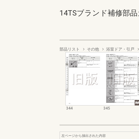
14TSブランド補修部品カ
部品リスト
その他
浴室ドア・引戸
344
345
左ページから抽出された内容