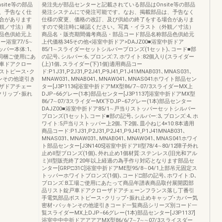
ite等の部品
発注先が部品センターと記載されている部品はOnsite等の部品
、予告なく仕
発注システムにで発注可能です。なお、掲載部品は、予告なく
合があります
仕様の変更、価格の改訂、及び供給の終了をする場合がありま
観／寸法）商
すので発注時に確認ください。写真・イラスト（外観／寸法）
品色供給元上
商品名・販売期間備考商品・部品コード部品名称部品色供給元
ー浴室77/5∼
上代価格345その他<浴室中折ドア>DAJZ00■浴室中折ドア
パー本体:1､
85/1∼スライダーセットシルバーブロンズ(1セット)､コード■部
じ同梱ご使用にあ
の記号､シルバー:6､ブロンズ:7､ホワイト:82個入り(スライダー
車ドアクロー
(上)1個､スライダー(下)1個)適用商品コー
ストピース･ク
ド:P1J31,P2J31,P2J41,P9J41,P1J41MNAB031､MNAS031､
ンその他逆引き
MNAW031､MNAB041､MNAW041､MNAS041ホワイト部品セン
ザドアチェー
ター[J3P1136]浴室中折ドアMX型86/7∼07/3スライダーMX上
クリップ･振れ
DJP−66グレー(1本)部品センター[J3P1137]浴室中折ドアMX型
86/7∼07/3スライダーMX下DJP−67グレー(1本)部品センター
DAJZ00■浴室中折ドア85/1∼戸当りストッパーセットシルバー
ブロンズ(1セット)､コード■部の記号､シルバー:3､ブロンズ:4､ホ
ワイト:5戸当りストッパー上2個､下2個､皿小ねじ4×10:8本適用
商品コード:P1J31,P2J31,P2J41,P9J41,P1J41MNAB031､
MNAS031､MNAW031､MNAB041､MNAW041､MNAS041ホワイ
ト部品センター[J3N1405]浴室中折ドアⅡ型78/4∼80/12障子外れ
止めⅡ型ブロンズ(1個)､外れ止め1個材質:ステンレス(旧光和アル
ミ)Ⅱ型販売終了20年以上経過の為手作り対応となります部品セ
ンター[GRP□31C]浴室中折ドアME型95/8∼04/1上部吊元固定ス
トッパーホワイトブロンズ(1個)､コード□部の記号､ホワイト:D､
ブロンズ:B工場ご使用にあたって商品年譜表商品取付展開図部
品リスト錠戸車ドアクローザドアチェーンフランス落し丁番引
手電気部品ポストピース･クリップ･振れ止めキャップ･カバー気
密材･パッキンその他逆引きコード一覧商品シリーズ別コード一
覧スライダーMX上DJP−66グレー(1本)部品センター[J3P1137]
浴室中中中折ドアアアアMX型86/6/7∼7∼∼07/3スライスダー