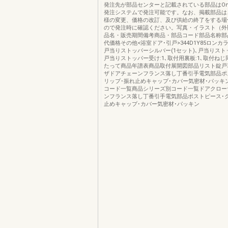
発注先が部品センターと記載されている部品はOns
発注システムで発注可能です。なお、掲載部品は
様の変更、価格の改訂、及び供給の終了をする場
ので発注時に確認ください。写真・イラスト（外
品名・販売期間備考商品・部品コード部品名称部
代価格その他<浴室ドア･引戸>344D1Y85ロンカラ
戸当りストッパーシルバー(1セット)､戸当りストッ
戸当りストッパー受け:1､取付用裏板:1､取付ね
たって商品年譜表商品取付展開図部品リスト錠戸
ザドアチェーンフランス落し丁番引手電気部品ポ
リップ･振れ止めキャップ･カバー気密材･パッキ
コード一覧商品シリーズ別コード一覧ドアクロー
ンフランス落し丁番引手電気部品ポストピース･
止めキャップ･カバー気密材･パッキン