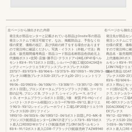
左ページから抽出された内容
右ページから抽出
発注先が部品センターと記載されている部品はOnsite等の部品
発注先が部品セン
発注システムで発注可能です。なお、掲載部品は、予告なく仕
発注システムにで
様の変更、価格の改訂、及び供給の終了をする場合があります
仕様の変更、価格
ので発注時に確認ください。写真・イラスト（外観／寸法）商
すので発注時に確
品名・販売期間備考商品・部品コード部品名称部品色供給元上
商品名・販売期間
代価格ポスト<玄関･店舗･勝手口･テラスドア>240[J3P415]ベル
上代価格241ポスト
モント83/4∼91/12ポスト目隠しシルバー(1個)工場[QDA□542]キ
ルモント83/4∼9
ングクィーンクリエラRプリンスプレナスプレナスⅡ20･
[J3N1765]クリ
2373/7∼83/973/9∼83/904/6∼13/373/9∼83/1093/1∼99/299/3∼03/4
個)､代替品:QDA
プレナスⅡ断熱プレナスS20･23プレナスχ20･23リシェントリフ
プレナスⅡ20･23
ォルテ
83/6∼92/604/6∼
99/06∼02/0903/6∼06/1006/11∼13/308/11∼13/301/12∼08/10
ポスト用ねじセッ
ポスト目隠しブロンズオータムブラウンブラック(1個)､コード□
ード□部の記号､ブ
部の記号､ブロンズ:B､ブラック:T､シャイングレー:Y､ホワイ
ク:T､ステンカラ
ト:D､オータムブラウン:Gポスト目隠し1個 材質:PS−Hi(ハイイ
品センター/工場AZ
ンパクト･スチロール樹脂)ロンカラーF78/03∼09/12､新クリエ
RE−001ステン
ラ90/3∼93/12シャイングレーホワイト工場[J3P203]クリエラ19
[QDA□300A
プレナスS20･23リファイン
EXプレナス
1893/10∼04/503/6∼06/1083/12∼04/5ポスト目隠しPO−MK−B
99/12∼02/998/1
ブロンズ(1個)部品センター[J3N1212]プリンス73/9∼83/10ポス
プレナスS20･23
ト差入口RE002-Wホワイト(1個)販売終了[J3N1567]ベルモント
ラ03/6∼06/1099/
83/4∼91/12ポスト差入口DB−Tブラック(1個)販売終了AZWB940
ポスト差入口RE−