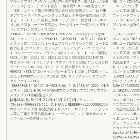
アルックプリンス74/7∼83/873/9∼83/10ポスト差入口RE002−B
個)､コード□部の
ブロンズ(1セット)､ポスト差入口1個材質:SUS304部品センター
ト:D､ブラウン系
ご使用にあたって商品年譜表商品取付展開図部品リスト錠戸車
ウン系工場[QDA
ドアクローザドアチェーンフランス落し丁番引手電気部品ポス
フォラードフォラ
トピース･クリップ･振れ止めキャップ･カバー気密材･パッキン
93/10∼04/509/
その他逆引きコード一覧商品シリーズ別コード一覧クリエラRプ
23プレナスχ20
リンスプレナスプレナスⅡ20･
テ
2304/6∼13/373/9∼83/1093/1∼99/299/3∼03/4プレナスχ20･
99/3∼03/506/11
23リシェントリフォルテ06/11∼13/308/11∼13/301/12∼08/10
ポスト差入口RE−
ポスト目隠しブロンズオータムブラウンブラック(1個)､コード□
個)､コード□部の
部の記号､ブロンズ:B､ブラック:T､シャイングレー:Y､ホワイイ
ト:D､ブラウン系
ト:Dト､オーオータムブラウン:Gポストストトトトトトト目隠し
ウン系工場ご使用
目隠し目隠し目隠し隠し目隠し隠目隠目隠隠目隠目隠1個1個
スト錠戸車ドアク
材質:PS−Hi(ハイインパクト･スチローチロル樹脂)ロンカカカロ
気部品ポストピー
ラーFーー78/0/0333∼0909/12/12､新ク新クリエラリエラ
材･パッキンその
9090/3∼/393/3/12シャイングレーホワイト工場[J3P203]クリエ
ポスト差入口RE-0
エエラ19999プレナナナスSS20･23リファァファァリフファフ
[ZDA□108A
ァリファイン111ン
ナレナプレナスⅡ222
188888893/3/101000∼04/503/3/66∼0∼6/1083/3/12222∼04/5
S20･20･2233
ポストポ目隠しPOO−MMMK−Bブロンブロンブロンブンブブン
20･202333333
ズズズズズ(1個)部品センター
83//6∼6∼∼∼92/
[J3[J3J[J3[J3N12N12N12N1212]12]12]12]プリンンス
ポストポ用ねじセ
73//999∼89999993/100ポスト差入口RERERRRRE00000002000-
テズスズズズンカ
Wホワイホト(1個1個)販売終了ドアクローザドアチェーンフラン
ドの記の記記記号
ス落し丁番引手電気部品ポストピース･クリップ･振れ止めキャ
ズ:ンンンンンB
ップ･カバー気密材･パッキン
イ:D､ゴールゴ
ブラッブラック:Tク
カカカラカラーー
ねねねじM5×40
AZWAZWAAZWA