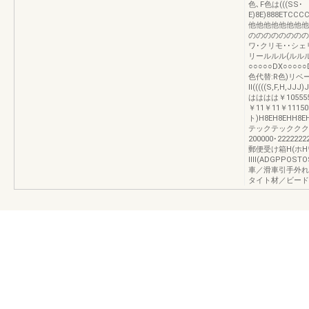
色､F色は(((SS･
E)8E)888ETCCC
他他他他他他他他
のののののののの
ワ･クリモ･･シ
リールルル(ルル
○○○○○DX○○○○
色代替:R色)リベ
Ⅱ(((((S,F,H,J
はははは￥105555
￥11￥11￥111
ト)H8EH8EHH8E
テックテッククク
200000･22222
郵便受け箱H(ホH
ⅡⅡ(ADGPPO
車／滑車引手外れ
タイト材／ビード