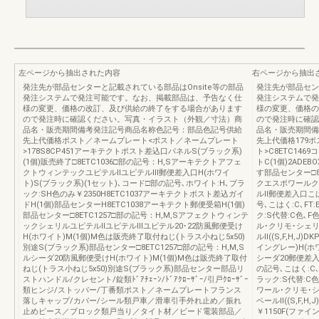
左ページから抽出された内容
右ページから抽出
発注先が部品センターと記載されている部品はOnsite等の部品
発注先が部品セン
発注システムで発注可能です。なお、掲載部品は、予告なく仕
発注システムで発
様の変更、価格の改訂、及び供給の終了をする場合があります
様の変更、価格の
ので発注時に確認ください。写真・イラスト（外観／寸法）商
ので発注時に確認
品名・販売期間備考発注記号商品名称色記号：部品色記号供給
品名・販売期間備
先上代価格ポスト／ネームプレート<ポスト／ネームプレート
先上代価格179
>178S8CP451アーキテクトポスト差込口パネルS(ブラック系)
ト>C8ETC146
(1個)販売終了□8ETC1036□部の記号：H,Sアーキテクトアフェ
トC(1個)2ADE
クトウィンテックユピテルⅡユピテルⅢ郵便差入口H(ホワイ
す部品センター□8E
ト)S(ブラック系)(1セット)､コード□部の記号､ホワイト:H､ブラ
クエスポワールク
ック:SH色のみ￥2350H8ETC1037アーキテクトポスト差込ガイ
ルⅡ郵便差入口こは
ドH(1個)部品センターH8ETC1038アーキテクト郵便受箱H(1個)
号､こはく:C､FT
部品センター□8ETC1257□部の記号：H,M,Sアフェクトウィンテ
ク:S代替:C色､F
ックシェリルユピテルⅡユピテルⅢユピテル20･22防風郵便受け
ル･クリモ･シェリ
H(ホワイト)M(1個)M色は販売終了取付ねじ(トラス小ねじ5x50)
ルⅡ((S,F,H,J)
別途S(ブラック系)部品センター□8ETC1257□部の記号：H,M,S
イングレー)H(ホワイ
ルシーダ20防風郵便受けH(ホワイト)M(1個)M色は販売終了取付
シーダ20郵便差入
ねじ(トラス小ねじ5x50)別途S(ブラック系)部品センター部品リ
の記号､こはく:C､
ストハンドル/クレセント/錠類ﾄﾞｱﾁｪｰﾝ/ﾄﾞｱｸﾛｰｻﾞｰ/引戸ｸﾛｰｻﾞｰ
ラック:S代替:C色
類ヒンジ/ストッパー/丁番類ポスト／ネームプレートフランス
ワール･クリモ･シ
落しキャップ/カバー/シール類戸車／滑車引手外れ止め／振れ
ベールⅡ((S,F,H,
止めピース／ブロック類戸当り／タイト材／ビード電装部品／
￥1150F(ファイ