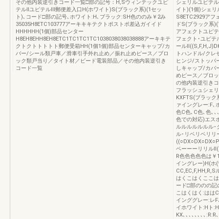
その他内装逆引きコード一覧□部の記号：H,Sウィンテックユピ
シェリルユピテルⅡ
テルⅡユピテルⅢ郵便差入口H(ホワイト)S(ブラック系)(1セッ
イト)(1個)シェリ
ト)､コード□部の記号､ホワイト:H､ブラック:SH色ののみ￥2み
S8ETC2929
35035H8ETC103777アーキキキテクトポストポ差込ガイイド
ドS(ブラック系)(
HHHHHH(1個)部品センター
アフェクトユピテ
H8EH8EHH8EH8ETC1TC1TC1TC1038038038038888アーキキテ
フェクト･ユピテルⅢ
クトクトトトトト郵便受箱HH(1個1個)部品センターキャップ/カ
ールⅡ((S,F,H
バー/シール類戸車／滑車引手外れ止め／振れ止めピース／ブロ
トハンドル/クレセント
ック類戸当り／タイト材／ビード電装部品／その他内装逆引き
ヒンジ/ストッパ
コード一覧
しキャップ/カバ
めピース／ブロッ
の他内装逆引きコード
フラッシュシェリ
KXFTS(ブラック
ァイングレー:F､ホ
色C色､C色､色､､､
色での対応)エス
ルルルルルルル･
ル･リベリベリリー
((○DX○DX○DX
ベーーーリリルⅡ((S,
R色色色色色は￥10
イングレー)H(ホ(
CC,EC,F,HH
はくこはくここはくK
ード□部ののの記
こはくはく:ははC､F
インググレー:レ
イホワイト:Hト:HH
KX､､､､､､､､: