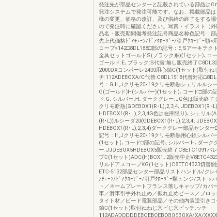
発注先が部品センターと記載されている部品はOns
発注システムで発注可能です。なお、掲載部品は
様の変更、価格の改訂、及び供給の終了をする場
ので発注時に確認ください。写真・イラスト（外
品名・販売期間備考発注記号商品名称色記号：部
先上代価格ﾄﾞｱﾁｪｰﾝ/ﾄﾞｱｸﾛｰｻﾞｰ/引戸ｸﾛｰｻﾞｰ
コープ>142□8DL188□部の記号：E,Sアーキテ
金具セットゴールドS(ブラック系)(1セット)､コ
ゴールド:E､ブラック:S代替:無し販売終了C8DL3
2000DXコンポーレ2400用心鎖C(1セット)取付
チ:112ADEBOXA/C代替:C8DL1518代替対応□8D
号：G,H,Jクリモ20･19クリモ断熱シェリルルシ
G(ゴールド)H(シルバー)(1セット)､コード□部の
ド:G､シルバー:H､ダークグレー:JG色は販売終了ク
クリモ断熱(GDEBOX1(R･L),2,3,4､JDEBOX1(R･L),
HDEBOX1(R･L),2,3,4G色は在庫限り)､シェリル(AD
(R･L))ルシーダ20(GDEBOX1(R･L),2,3,4､JDEBOX1(
HDEBOX1(R･L),2,3,4)ダークグレー部品センター
記号：H,Jクリモ20･19クリモ断熱用心鎖シルバ
(1セット)､コード□部の記号､シルバー:H､ダーク
ー:JJDEBOX5HDEBOX5販売終了C8ETC109
プC(1セット)ADC(H)BOX1､2販売中止V8ETC4
リルドアスコープKG(1セット)C8ETC4323切替開
ETC-5132部品センター部品リストハンドル/クレ
ｱﾁｪｰﾝ/ﾄﾞｱｸﾛｰｻﾞｰ/引戸ｸﾛｰｻﾞｰ類ヒンジ/ス
ト／ネームプレートフランス落しキャップ/カバー
車／滑車引手外れ止め／振れ止めピース／ブロッ
タイト材／ビード電装部品／その他内装逆引きコ
鎖C(1セット)取付ねねじ穴ピじ穴ピッチ:ッチ
112ADADDDDDEBOEBOEBOBOEBOXA/XA/XX