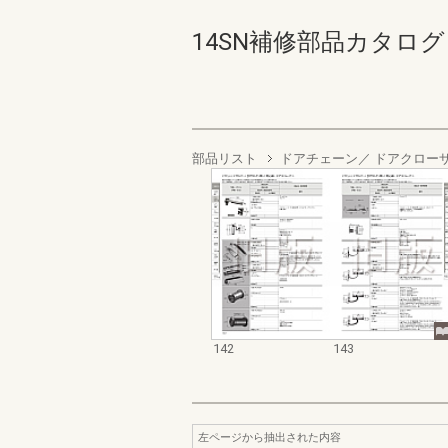
14SN補修部品カタログドア
部品リスト
ドアチェーン／ ドアクロー
142
143
左ページから抽出された内容