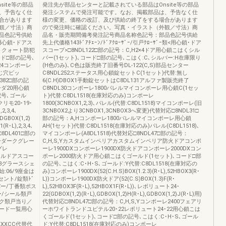
ite等の部品
発注先が部品センターと記載されている部品はOnsite等の部品
、予告なく仕
発注システムで発注可能です。なお、掲載部品は、予告なく仕
合があります
様の変更、価格の改訂、及び供給の終了をする場合があります
観／寸法）商
ので発注時に確認ください。写真・イラスト（外観／寸法）商
品色記号供給
品名・販売期間備考発注記号商品名称色記号：部品色記号供給
類<用心鎖･ドアス
先上代価格143ﾄﾞｱﾁｪｰﾝ/ﾄﾞｱｸﾛｰｻﾞｰ/引戸ｸﾛｰｻﾞｰ類<用心鎖･ドア
クトクォート防犯
スコープ>□8NDL122□部の記号：C,H2×4ドア用心鎖こはくシル
ード□部の記号､
バー(1セット)､コード□部の記号､こはく:C､シルバー:H在庫限り
24コンポーレ
(H色のみ)､C色は販売終了旧番号DL-122(C,S)部品センター
ねじ穴ピッ
C8NDL252ステータス用心鎖錠セットC(1セット)代替:無し
L382□部の記
6(C.H)DBOX1手動錠セットはC8DL131アルファ製販売終了
ーダ20用心鎖
C8NDL30コンポーレ1800パレルマイコンポーレ用心鎖C(1セッ
記号､ゴール
ト)代替:C8DL1518(在庫対応のみ)コンポーレ
リモ20･19･
1800(3CNBOX1,2,3)､パレル(代替:C8DL1518)マイコンポーレ(旧
2,3,4､
3CNBOX2より3CNBOX1,3CNBOX3へ変更)代替対応□8NDL31□
GBOX(1,2)
部の記号：A,Hコンポーレ1800パレルマイコンポーレ用心鎖
R･L),2,3,4､
AH(1セット)代替:C8DL1518(在庫対応のみ)パレル(C8DL1518)､
□8DL401□部の
マイコンポーレ(A8DL1518)代替対応□8NDL47□部の記号：
ーダークグレー
C,H,S,Yカスタムインペリアカスタムインペリア防火ドアコンポ
グレ
ーレ1900DXコンポーレ1900DX防火ドアコンポーレ2000DXコン
1パレルドアスコー
ポーレ2000防火ドア用心鎖こはくゴールド(1セット)､コード□部
323グラースシェ
の記号､こはく:C･H･S､ゴールド:Y代替:C8DL1518(在庫対応の
始:06/9座金は
み)コンポーレ1900DX(52(C.H.S)BOX(1.2.3)(R･L),52HBOX3(R･
セント/錠類ﾄﾞ
L))コンポーレ1900DX防火ドア(52(C.S)BOX(1.3)F(R･
トッパー/丁番類ポス
L),52HBOX3F(R･L),52HBOX1F(R･L))､レボリュート24･
/シール類戸
22(GDBOX(1,2)(R･L),GDBOX(1,2)H(R･L),GDBOX(1,2)J(R･L)用)
ク類戸当り／
代替対応□8NDL47□部の記号：C,H,S,Yコンポーレ2400フェアリ
ード一覧用心
ーホワイトランドユピテル20･22レボリュート24･22用心鎖こは
くゴールド(1セット)､コード□部の記号､こはく:C･H･S､ゴール
XXXXCC代替代
ド:Y代替:C8DL1518(在庫対応のみ)コンポーレ