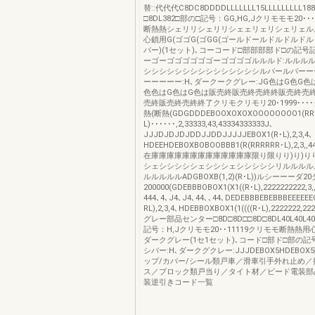
替::代代代C8DC8DDDDLLLLLLL15LLLLLLLLL
□8DL382□部の□記号：GG,HG,Jクリモモモ20･
断熱熱シェリリシェリリシェェリェリシェリェル
心鎖用G(ゴゴG(ゴGG(ゴールドールドルドルドルド)
バー)(1セット)､コーコード□部部部部ド□の記号
ーゴーゴゴゴゴゴゴーゴゴゴゴルルルド:ルルルル
シシシシシシシシシシシシシシシルバールバーー
ーーーーー:H､ダークークグレー:JG色はG色G色
色色はG色はG色は販売終販売終売終終販売終売
売終販売終売終終了クリモクリモリ20･1999･･･
熱(断熱(GDGDDDEBOOXOXOXOOOOOOOO1(RR
L)･･････,2,33333,43,43334333333J､
JJJDJDJDJDDJJDDJJJJJEBOX1(R･L),2,3,4､
HDEEHDEBOXBOBOOBBB1(R(RRRRRR･L),2,3
在庫庫庫庫庫庫庫庫庫庫庫庫庫限り限りり)り)りり)
シェシシシシシェシシシェシシシシシリルルルル
ルルルルルADGBOXB(1,2)(R･L))ルシーーーダ20
200000(GDEBBBOBOX1(X1((R･L),2222222222,3,
444､4､J4､J4､44､､44､DEDEBBBEBEBBBEEEEEE
RL),2,3,4､HDEBBOXBOX1(1((((R･L),2222222,2
グレー部品センター□8D□8D□□8D□8DL40L40L40
記号：H,Jクリモモ20･･11119クリモモ断熱熱
ダークグレー(1セ1セット)､コード□部ド□部の記
シバー:H､ダークグクレー:JJJDEBOX5HDEBO
ップ/カバー/シール類戸車／滑車引手外れ止め／
ス／ブロック類戸当り／タイト材／ビード電装部
装逆引きコード一覧