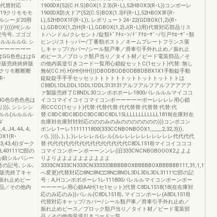
188代替対応
1900DX(52(C.H.S)BOX(1.2.3)(R･L),52HBOX3(R･L))コンポーレ
･･19クリモモモ
1900DX防火ドア(52(C.S)BOX(1.3)F(R･L),52HBOX3F(R･
ルシーダ20用
L),52HBOX1F(R･L))､レボリュート24･22(GDBOX(1,2)(R･
))))H(シル
L),GDBOX(1,2)H(R･L),GDBOX(1,2)J(R･L)用)代替対応部品リス
記号号､ゴゴゴ
トハンドル/クレセント/錠類ﾄﾞｱﾁｪｰﾝ/ﾄﾞｱｸﾛｰｻﾞｰ/引戸ｸﾛｰｻﾞｰ類
ルルルルG､シ
ヒンジ/ストッパー/丁番類ポスト／ネームプレートフランス落
ーーーーーー
しキャップ/カバー/シール類戸車／滑車引手外れ止め／振れ止
はGG色色ははG
めピース／ブロック類戸当り／タイト材／ビード電装部品／そ
終販売終終終販
の他内装逆引きコード一覧用心鎖錠セットC(1セット)代替::無し
･クリモ断断断
無6(CC.H).H)HH)HH)))DBODBODBODBBDBBX1X1手動錠手動
R･
錠錠錠手手手セッセットトトトトトットトットトットトトは
C88DL1DLDDL1DDL1DDL313131アルフアルフアルフアアアア
ァ製販売終了C8NDL30コンポポポーレ1800パレルルルマイココ
,,44G色G色色色は
イココマイイコイコマイコンポーーーーーポーレレレレ用心鎖
))､シシシシ
用CCCC(1セット)代替:代替代替:代代替替:代替替:代替:代
ルル(ルルルル
替:C8DC8DC8DDC8DC8DC8DL15LLLLLLLLLLLL1818(在庫対在
ダ
在庫対在庫対対対応のののみのみののののののの)))コンポコン
,,4､J4､44､4､
ポンレ1ーレ1111111800(333CCNBONBOOX1,,,,,,,,2,32,3)))､
OX1(R･
パ)､))))､)､)､)レレレレル(レル(ルレレレレレレレレレレ代代代代
223,43,4))ダーク
替:代代代代代代代代代代代代代代代C8DL1518)マイコイコココ
L401111□部の
コマイコンポーンポーーンンレ(旧333CNCNBOBOOOX2よよよ
用心鎖シルバシー
りよりよよよよよよよよよよ
号の記号､シル､
3333CN333CN333CN333333BBBBBOXBBBBBOXBBBBBB111,31,1,111C
X5販売終了キャ
へ変更)代替対応□8N□8N□□8N□8NDL3DL3DL3DL31111□部の記
振れ止めピー
号：A,Hコンポポポーレ1レ111800パレルルマイコンポーンポー
品／その他内
ーーーーレ用心鎖AAH(1セ1セット)代替:C8DL1518(18(在在庫対
応のみ応のみ))パレル(C8DL1518)､マイコンポーレ(A8DL1518)
代替対応キャップ/カバー/シール類戸車／滑車引手外れ止め／
振れ止めピース／ブロック類戸当り／タイト材／ビード電装部
品／その他内装逆引きコード一覧