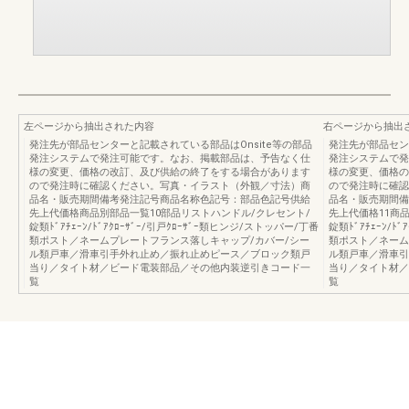
左ページから抽出された内容
右ページから抽出
発注先が部品センターと記載されている部品はOnsite等の部品
発注先が部品セン
発注システムで発注可能です。なお、掲載部品は、予告なく仕
発注システムで発
様の変更、価格の改訂、及び供給の終了をする場合があります
様の変更、価格の
ので発注時に確認ください。写真・イラスト（外観／寸法）商
ので発注時に確認
品名・販売期間備考発注記号商品名称色記号：部品色記号供給
品名・販売期間備
先上代価格商品別部品一覧10部品リストハンドル/クレセント/
先上代価格11商
錠類ﾄﾞｱﾁｪｰﾝ/ﾄﾞｱｸﾛｰｻﾞｰ/引戸ｸﾛｰｻﾞｰ類ヒンジ/ストッパー/丁番
錠類ﾄﾞｱﾁｪｰﾝ/ﾄ
類ポスト／ネームプレートフランス落しキャップ/カバー/シー
類ポスト／ネーム
ル類戸車／滑車引手外れ止め／振れ止めピース／ブロック類戸
ル類戸車／滑車引
当り／タイト材／ビード電装部品／その他内装逆引きコード一
当り／タイト材／
覧
覧